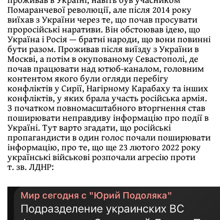
Помаранчевої революції, але після 2014 року
виїхав з України через те, що почав просувати
проросійські наративи. Він обстоював ідею, що
Україна і Росія — братні народи, що вони повинні
бути разом. Проживав після виїзду з України в
Москві, а потім в окупованому Севастополі, де
почав працювати над ютюб-каналом, головним
контентом якого були огляди перебігу
конфліктів у Сирії, Нагірному Карабаху та інших
конфліктів, у яких брала участь російська армія.
З початком повномасштабного вторгнення став
поширювати неправдиву інформацію про події в
Україні. Тут варто згадати, що російські
пропагандисти в один голос почали поширювати
інформацію, про те, що ще 23 лютого 2022 року
українські військові розпочали агресію проти
т. зв. ЛДНР: