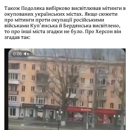
Також Подоляка вибірково висвітлював мітинги в
окупованих українських містах. Якщо сюжети
про мітинги проти окупації російськими
військами Куп’янська й Бердянська висвітлено,
то про інші міста згадки не було. Про Херсон він
згадав так: