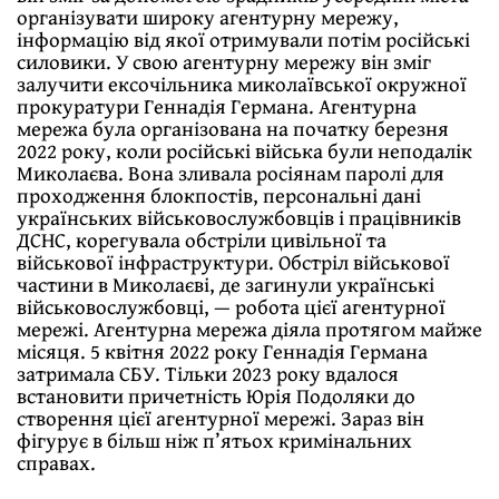
організувати широку агентурну мережу,
інформацію від якої отримували потім російські
силовики. У свою агентурну мережу він зміг
залучити ексочільника миколаївської окружної
прокуратури Геннадія Германа. Агентурна
мережа була організована на початку березня
2022 року, коли російські війська були неподалік
Миколаєва. Вона зливала росіянам паролі для
проходження блокпостів, персональні дані
українських військовослужбовців і працівників
ДСНС, корегувала обстріли цивільної та
військової інфраструктури. Обстріл військової
частини в Миколаєві, де загинули українські
військовослужбовці, — робота цієї агентурної
мережі. Агентурна мережа діяла протягом майже
місяця. 5 квітня 2022 року Геннадія Германа
затримала СБУ. Тільки 2023 року вдалося
встановити причетність Юрія Подоляки до
створення цієї агентурної мережі. Зараз він
фігурує в більш ніж п’ятьох кримінальних
справах.