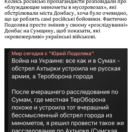
Колись російські пропагандисти розповідали про
«блуждающие минометы в мусоровозах», які
обстрілювали міста Донбасу, хоча було очевидно,
що це роблять самі російські бойовики. Фактично
Подоляка просто змінив у своєму «розслідуванні»
Донбас на Сумщину, щоб показати, які
«кровожерливі» українські військові.