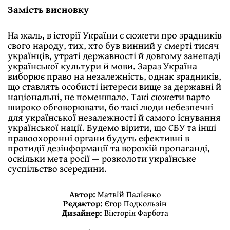
Замість висновку
На жаль, в історії України є сюжети про зрадників
свого народу, тих, хто був винний у смерті тисяч
українців, утраті державності й довгому занепаді
української культури й мови. Зараз Україна
виборює право на незалежність, однак зрадників,
що ставлять особисті інтереси вище за державні й
національні, не поменшало. Такі сюжети варто
широко обговорювати, бо такі люди небезпечні
для української незалежності й самого існування
української нації. Будемо вірити, що СБУ та інші
правоохоронні органи будуть ефективні в
протидії дезінформації та ворожій пропаганді,
оскільки мета росії — розколоти українське
суспільство зсередини.
Автор:
Матвій Палієнко
Редактор:
Єгор Подкользін
Дизайнер:
Вікторія Фарбота