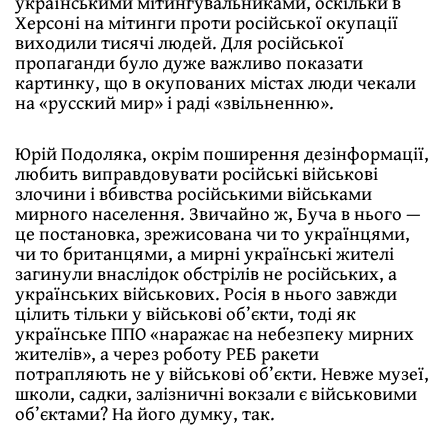
українськими мітингувальниками, оскільки в
Херсоні на мітинги проти російської окупації
виходили тисячі людей. Для російської
пропаганди було дуже важливо показати
картинку, що в окупованих містах люди чекали
на «русский мир» і раді «звільненню».
Юрій Подоляка, окрім поширення дезінформації,
любить виправдовувати російські військові
злочини і вбивства російськими військами
мирного населення. Звичайно ж, Буча в нього —
це постановка, зрежисована чи то українцями,
чи то британцями, а мирні українські жителі
загинули внаслідок обстрілів не російських, а
українських військових. Росія в нього завжди
цілить тільки у військові об’єкти, тоді як
українське ППО «наражає на небезпеку мирних
жителів», а через роботу РЕБ ракети
потрапляють не у військові об’єкти. Невже музеї,
школи, садки, залізничні вокзали є військовими
об’єктами? На його думку, так.