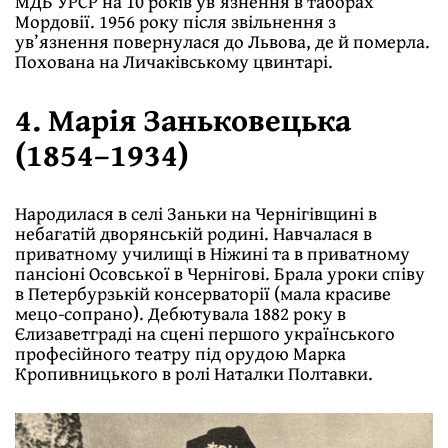
МДБ УРСР на 10 років ув’язнення в таборах
Мордовії. 1956 року після звільнення з
ув’язнення повернулася до Львова, де й померла.
Похована на Личаківському цвинтарі.
4. Марія Заньковецька
(1854–1934)
Народилася в селі Заньки на Чернігівщині в
небагатій дворянській родині. Навчалася в
приватному училищі в Ніжині та в приватному
пансіоні Осовської в Чернігові. Брала уроки співу
в Петербурзькій консерваторії (мала красиве
мецо-сопрано). Дебютувала 1882 року в
Єлизаветграді на сцені першого українського
професійного театру під орудою Марка
Кропивницького в ролі Наталки Полтавки.