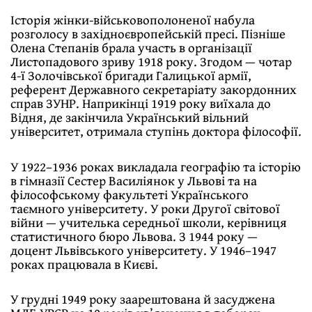
Історія жінки-військовополоненої набула
розголосу в західноєвропейській пресі. Пізніше
Олена Степанів брала участь в організації
Листопадового зриву 1918 року. Згодом — чотар
4-ї Золочівської бригади Галицької армії,
референт Державного секретаріату закордонних
справ ЗУНР. Наприкінці 1919 року виїхала до
Відня, де закінчила Український вільний
університет, отримала ступінь доктора філософії.
У 1922–1936 роках викладала географію та історію
в гімназії Сестер Василіянок у Львові та на
філософському факультеті Українського
таємного університету. У роки Другої світової
війни — учителька середньої школи, керівниця
статистичного бюро Львова. З 1944 року —
доцент Львівського університету. У 1946–1947
роках працювала в Києві.
У грудні 1949 року заарештована й засуджена