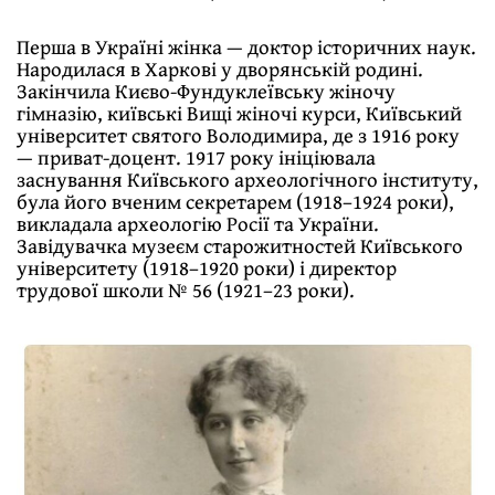
Перша в Україні жінка — доктор історичних наук.
Народилася в Харкові у дворянській родині.
Закінчила Києво-Фундуклеївську жіночу
гімназію, київські Вищі жіночі курси, Київський
університет святого Володимира, де з 1916 року
— приват-доцент. 1917 року ініціювала
заснування Київського археологічного інституту,
була його вченим секретарем (1918–1924 роки),
викладала археологію Росії та України.
Завідувачка музеєм старожитностей Київського
університету (1918–1920 роки) і директор
трудової школи № 56 (1921–23 роки).