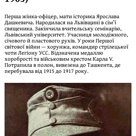
Перша жінка-офіцер, мати історика Ярослава
Дашкевича. Народилася на Львівщині в сім’ї
священика. Закінчила вчительську семінарію,
Львівський університет. Учасниця молодіжного,
січового й пластового рухів. У роки Першої
світової війни — хорунжа, командир стрілецької
чоти Легіону УСС. Відзначена медаллю
хоробрості та військовим хрестом Карла V.
Потрапила в полон, вивезена до Ташкента, де
перебувала від 1915 до 1917 року.