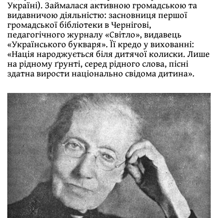
Україні). Займалася активною громадською та
видавничою діяльністю: засновниця першої
громадської бібліотеки в Чернігові,
педагогічного журналу «Світло», видавець
«Українського букваря». Її кредо у вихованні:
«Нація народжується біля дитячої колиски. Лише
на рідному ґрунті, серед рідного слова, пісні
здатна вирости національно свідома дитина».