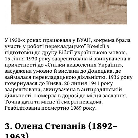
У 1920-х роках працювала у ВУАН, зокрема брала
участь у роботі перекладацької Комісії з
підготовки до друку Біблії українською мовою.
15 січня 1930 року заарештована й звинувачена в
причетності до «Спілки визволення України»,
засуджена умовно й вислана до Донецька, де
займалася перекладацькою діяльністю. 1936 року
повернулася до Києва. 20 липня 1941 року
заарештована, звинувачена в антирадянській
діяльності. Померла в дорозі до місця заслання.
Точна дата та місце її смерті невідомі.
Реабілітована посмертно 1989 року.
3. Олена Степанів (1892–
1963)