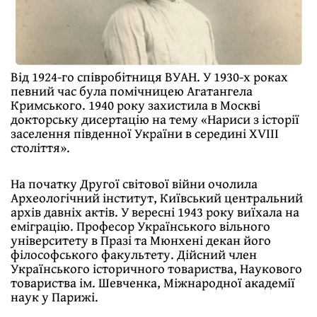
Від 1924-го співробітниця ВУАН. У 1930-х роках
певний час була помічницею Агатангела
Кримського. 1940 року захистила в Москві
докторську дисертацію на тему «Нариси з історії
заселення південної України в середині ХVIII
століття».
На початку Другої світової війни очолила
Археологічний інститут, Київський центральний
архів давніх актів. У вересні 1943 року виїхала на
еміграцію. Професор Українського вільного
університету в Празі та Мюнхені декан його
філософського факультету. Дійсний член
Українського історичного товариства, Наукового
товариства ім. Шевченка, Міжнародної академії
наук у Парижі.