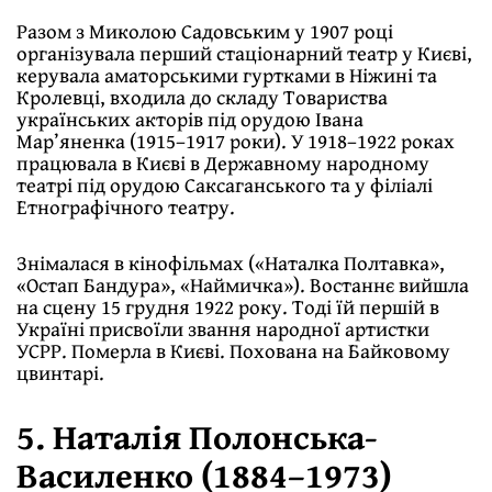
Разом з Миколою Садовським у 1907 році
організувала перший стаціонарний театр у Києві,
керувала аматорськими гуртками в Ніжині та
Кролевці, входила до складу Товариства
українських акторів під орудою Івана
Мар’яненка (1915–1917 роки). У 1918–1922 роках
працювала в Києві в Державному народному
театрі під орудою Саксаганського та у філіалі
Етнографічного театру.
Знімалася в кінофільмах («Наталка Полтавка»,
«Остап Бандура», «Наймичка»). Востаннє вийшла
на сцену 15 грудня 1922 року. Тоді їй першій в
Україні присвоїли звання народної артистки
УСРР. Померла в Києві. Похована на Байковому
цвинтарі.
5. Наталія Полонська-
Василенко (1884–1973)