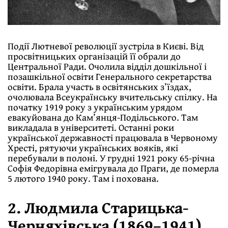
Події Лютневої революції зустріла в Києві. Від
просвітницьких організацій її обрали до
Центральної Ради. Очолила відділ дошкільної і
позашкільної освіти Генерального секретарства
освіти. Брала участь в освітянських з’їздах,
очолювала Всеукраїнську вчительську спілку. На
початку 1919 року з українським урядом
евакуйована до Кам’янця-Подільського. Там
викладала в університеті. Останні роки
української державності працювала в Червоному
Хресті, рятуючи українських вояків, які
перебували в полоні. У грудні 1921 року 65-річна
Софія Федорівна емігрувала до Праги, де померла
5 лютого 1940 року. Там і похована.
2. Людмила Старицька-
Черняхівська (1869–1941)