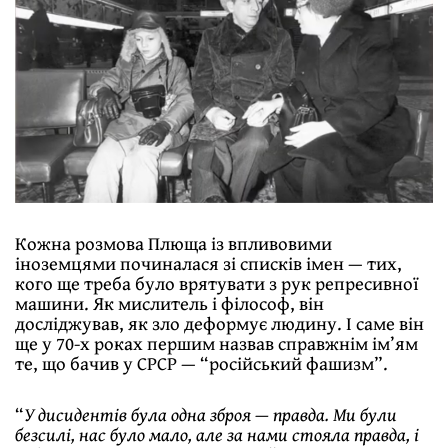
Кожна розмова Плюща із впливовими
іноземцями починалася зі списків імен — тих,
кого ще треба було врятувати з рук репресивної
машини. Як мислитель і філософ, він
досліджував, як зло деформує людину. І саме він
ще у 70-х роках першим назвав справжнім ім’ям
те, що бачив у СРСР — “російський фашизм”.
“
У дисидентів була одна зброя — правда. Ми були
безсилі, нас було мало, але за нами стояла правда, і