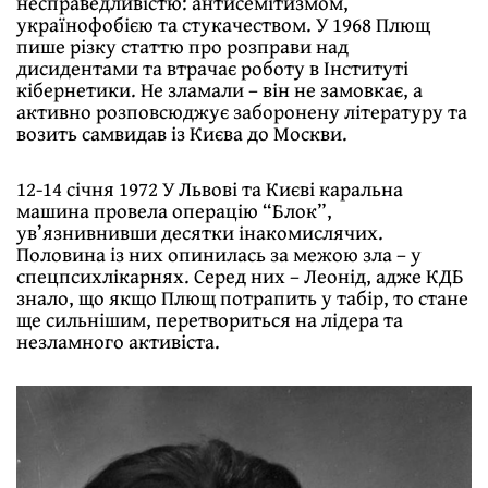
несправедливістю: антисемітизмом,
українофобією та стукачеством. У 1968 Плющ
пише різку статтю про розправи над
дисидентами та втрачає роботу в Інституті
кібернетики. Не зламали – він не замовкає, а
активно розповсюджує заборонену літературу та
возить самвидав із Києва до Москви.
12-14 січня 1972 У Львові та Києві каральна
машина провела операцію “Блок”,
ув’язнивнивши десятки інакомислячих.
Половина із них опинилась за межою зла – у
спецпсихлікарнях. Серед них – Леонід, адже КДБ
знало, що якщо Плющ потрапить у табір, то стане
ще сильнішим, перетвориться на лідера та
незламного активіста.