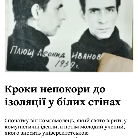
Кроки непокори до
ізоляції у білих стінах
Спочатку він комсомолець, який свято вірить у
комуністичні ідеали, а потім молодий учений,
якого зносить університетською