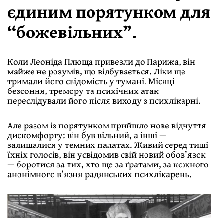
єдиним порятунком для
“божевільних”.
Коли Леоніда Плюща привезли до Парижа, він
майже не розумів, що відбувається. Ліки ще
тримали його свідомість у тумані. Місяці
безсоння, тремору та психічних атак
переслідували його після виходу з психлікарні.
Але разом із порятунком прийшло нове відчуття
дискомфорту: він був вільний, а інші —
залишалися у темних палатах. Живий серед тиші
їхніх голосів, він усвідомив свій новий обов’язок
— боротися за тих, хто ще за ґратами, за кожного
анонімного в’язня радянських психлікарень.