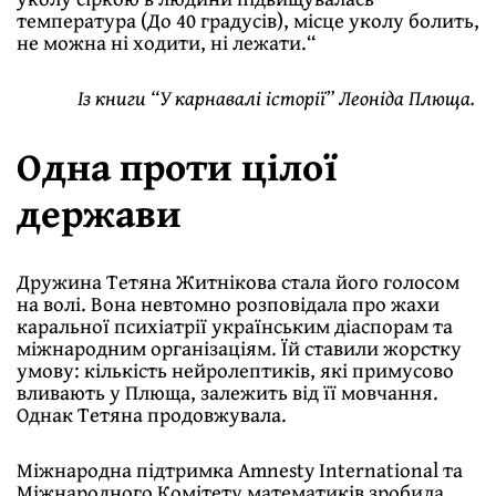
температура (До 40 градусів), місце уколу болить,
не можна ні ходити, ні лежати.“
Із книги “У карнавалі історії” Леоніда Плюща.
Одна проти цілої
держави
Дружина Тетяна Житнікова стала його голосом
на волі. Вона невтомно розповідала про жахи
каральної психіатрії українським діаспорам та
міжнародним організаціям. Їй ставили жорстку
умову: кількість нейролептиків, які примусово
вливають у Плюща, залежить від її мовчання.
Однак Тетяна продовжувала.
Міжнародна підтримка Amnesty International та
Міжнародного Комітету математиків зробила