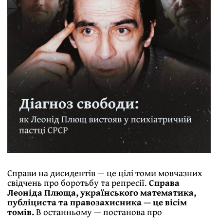
Справи на дисидентів — це цілі томи мовчазних
свідчень про боротьбу та репресії.
Справа
Леоніда Плюща, українського математика,
публіциста та правозахисника — це вісім
томів.
В останньому — постанова про