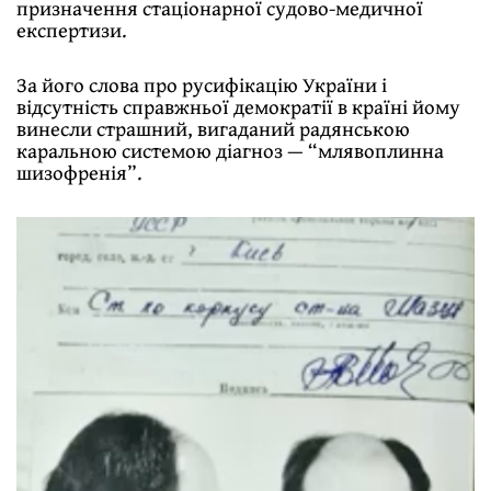
призначення стаціонарної судово-медичної
експертизи.
За його слова про русифікацію України і
відсутність справжньої демократії в країні йому
винесли страшний, вигаданий радянською
каральною системою діагноз — “млявоплинна
шизофренія”.