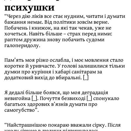
психушки
“Через дію ліків все стає нудним, читати і думати
бажання немає. Від політики зовсім верне.
Побачень і книжок, на які так чекав, уже не
хочеться. Навіть більше – страх перед ними:
раптом дружина знову побачить судоми
галоперидолу.
Пам’ять моя різко ослабла, і моє мовлення стало
коротке й уривчасте. У голові залишилися тільки
думки про куріння і хабарі санітарам за
додатковий вихід до вбиральні. [_]
Я дедалі більше боявся, що моя деградація
невигойна [_]. Почуття безвиході [_] спонукало
багатьох здорових в’язнів думати про
самогубство”.
“Найстрашнішою покараю вважали сірку. Після
уколу сіркою в людини підвищувалась