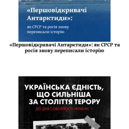
«Першовідкривачі Антарктиди»: як СРСР та
росія знову переписали історію