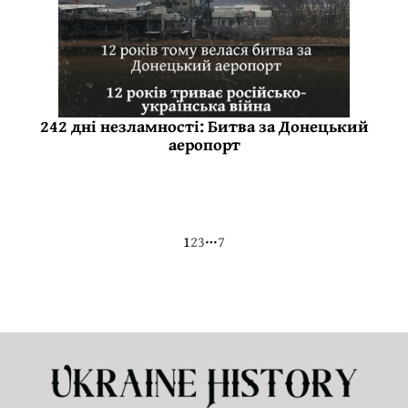
242 дні незламності: Битва за Донецький
аеропорт
…
1
2
3
7