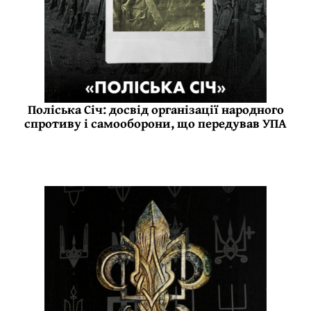
Поліська Січ: досвід організації народного
спротиву і самооборони, що передував УПА