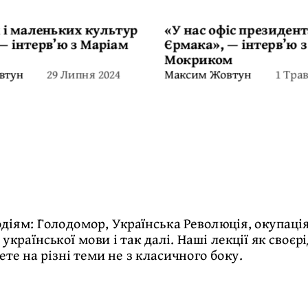
 і маленьких культур
«У нас офіс президент
 — інтерв’ю з Маріам
Єрмака», — інтерв’ю 
Мокриком
29 Липня 2024
1 Тра
втун
Максим Жовтун
діям: Голодомор, Українська Революція, окупація
 української мови і так далі. Наші лекції як своє
те на різні теми не з класичного боку.