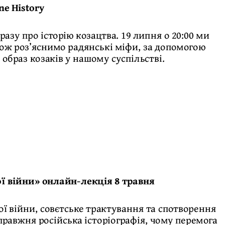
ne History
азу про історію козацтва. 19 липня о 20:00 ми
кож роз’яснимо радянські міфи, за допомогою
браз козаків у нашому суспільстві.
ої війни» онлайн-лекція 8 травня
ої війни, совєтське трактування та спотворення
равжня російська історіографія, чому перемога