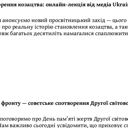
орення козацтва: онлайн-лекція від медіа Ukrai
 анонсуємо новий просвітницький захід — цього р
про реальну історію становлення козацтва, а та
вж багатьох десятиліть намагалися спаплюжити о
к фронту — совєтське спотворення Другої світов
 поговоримо про День памʼяті жертв Другої світов
ам важливо сьогодні усвідомити, що приховує сп