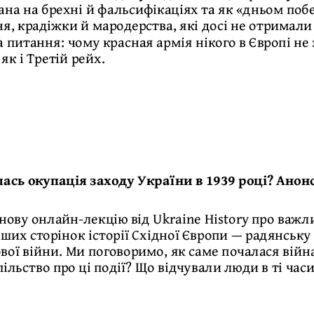
ана на брехні й фальсифікаціях та як «дньом по
я, крадіжки й мародерства, які досі не отримал
а питання: чому красная армія нікого в Європі не
як і Третій рейх.
ась окупація заходу України в 1939 році? Анонс
ову онлайн-лекцію від Ukraine History про важл
их сторінок історії Східної Європи — радянську 
ової війни. Ми поговоримо, як саме почалася війн
ільство про ці події? Що відчували люди в ті часи