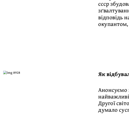
ссср збудов
зґвалтуванн
відповідь н
окупантом, 
Як відбувал
Анонсуємо н
найважливіш
Другої світ
думало сусп