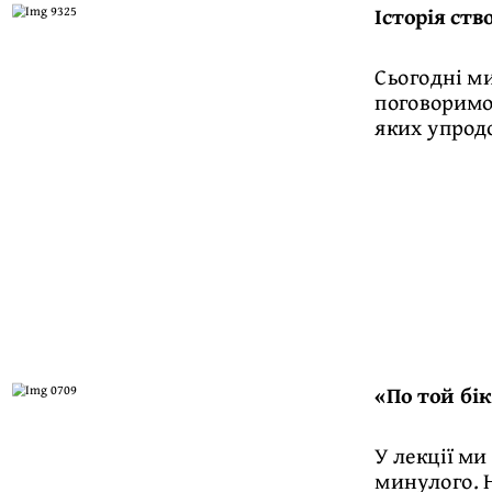
Історія ств
Сьогодні ми
поговоримо 
яких упродо
«По той бі
У лекції ми
минулого. Н