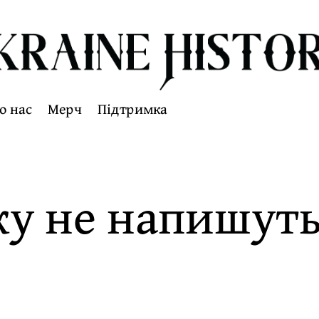
о нас
Мерч
Підтримка
яку не напишут