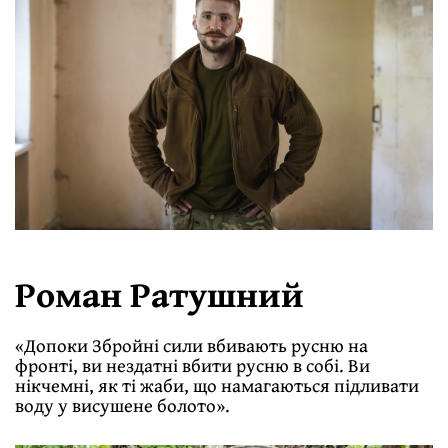
Роман Ратушний
«Допоки Збройні сили вбивають русню на
фронті, ви нездатні вбити русню в собі. Ви
нікчемні, як ті жаби, що намагаються підливати
воду у висушене болото».