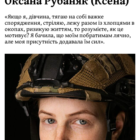
Оксана Рубаняк (Ксена)
«Якщо я, дівчина, тягаю на собі важке
спорядження, стріляю, лежу разом із хлопцями в
окопах, ризикую життям, то розумієте, як це
мотивує? Я бачила, що моїм побратимам лячно,
але моя присутність додавала їм сил».