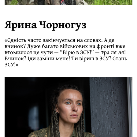
Ярина Чорногуз
«Єдність часто закінчується на словах. А де
вчинок? Дуже багато військових на фронті вже
втомилося це чути — “Вірю в ЗСУ!” — тра ля ля!
Вчинок? Іди заміни мене! Ти віриш в ЗСУ? Стань
ЗСУ!»