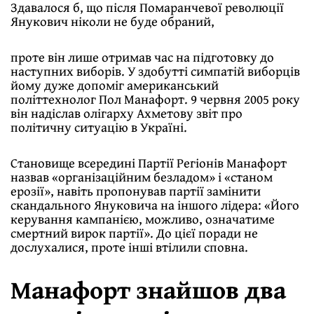
Здавалося б, що після Помаранчевої революції
Янукович ніколи не буде обраний,
проте він лише отримав час на підготовку до
наступних виборів. У здобутті симпатій виборців
йому дуже допоміг американський
політтехнолог Пол Манафорт. 9 червня 2005 року
він надіслав олігарху Ахметову звіт про
політичну ситуацію в Україні.
Становище всередині Партії Регіонів Манафорт
назвав «організаційним безладом» і «станом
ерозії», навіть пропонував партії замінити
скандального Януковича на іншого лідера: «Його
керування кампанією, можливо, означатиме
смертний вирок партії». До цієї поради не
дослухалися, проте інші втілили сповна.
Манафорт знайшов два