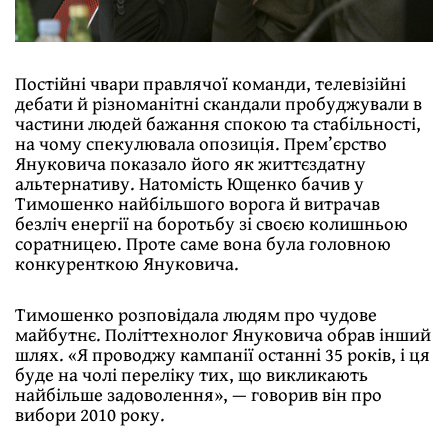
Постійні чвари правлячої команди, телевізійні
дебати й різноманітні скандали пробуджували в
частини людей бажання спокою та стабільності,
на чому спекулювала опозиція. Прем’єрство
Януковича показало його як життєздатну
альтернативу. Натомість Ющенко бачив у
Тимошенко найбільшого ворога й витрачав
безліч енергії на боротьбу зі своєю колишньою
соратницею. Проте саме вона була головною
конкуренткою Януковича.
Тимошенко розповідала людям про чудове
майбутнє. Політтехнолог Януковича обрав інший
шлях. «Я проводжу кампанії останні 35 років, і ця
буде на чолі переліку тих, що викликають
найбільше задоволення», — говорив він про
вибори 2010 року.