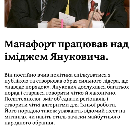
Манафорт працював над
іміджем Януковича.
Він постійно вчив політика спілкуватися з
публікою та створював образ сильного лідера, що
«наведе порядок». Янукович дослухався багатьох
порад і старався говорити чітко й лаконічно.
Політтехнолог зміг об’єднати регіоналів і
створити чіткі алгоритми для їхньої роботи.
Його порадою також уважають відомий жест на
мітингах чи навіть стиль зачіски майбутнього
народного обранця.