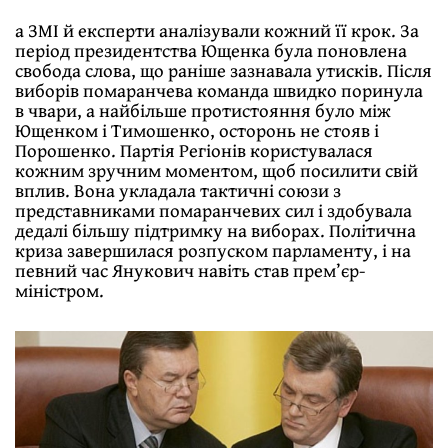
а ЗМІ й експерти аналізували кожний її крок. За
період президентства Ющенка була поновлена
свобода слова, що раніше зазнавала утисків. Після
виборів помаранчева команда швидко поринула
в чвари, а найбільше протистояння було між
Ющенком і Тимошенко, осторонь не стояв і
Порошенко. Партія Регіонів користувалася
кожним зручним моментом, щоб посилити свій
вплив. Вона укладала тактичні союзи з
представниками помаранчевих сил і здобувала
дедалі більшу підтримку на виборах. Політична
криза завершилася розпуском парламенту, і на
певний час Янукович навіть став прем’єр-
міністром.