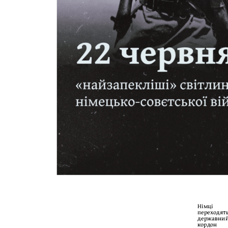
Німці
переходят
державни
кордон