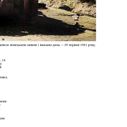
написи німецькою мовою і вказано день — 29 червня 1941 року.
. 14
ку
я
ених.
ники
»
х
кою