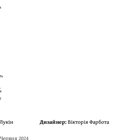
а
.
ть
.
а
ї
Лукін
Дизайнер:
Вікторія Фарбота
 Червня 2024