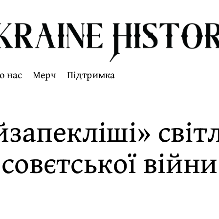
о нас
Мерч
Підтримка
йзапекліші» сві
совєтської війни