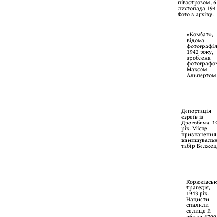
півостровом, 6
листопада 194
Фото з архіву.
«Комбат»,
відома
фотографія
1942 року,
зроблена
фотографо
Максом
Альпертом
Депортація
євреїв із
Дрогобича. 1
рік. Місце
призначення
винищуваль
табір Белжец
Корюківськ
трагедія,
1943 рік.
Нацисти
спалили
селище й
вбили 6700