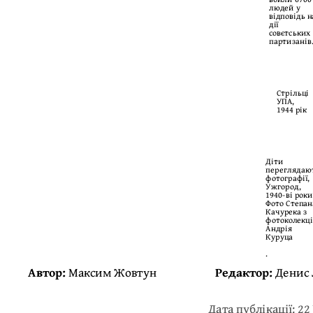
людей у
відповідь н
дії
совєтських
партизанів
Стрільці
УПА,
1944 рік
Діти
переглядаю
фотографії,
Ужгород,
1940-ві роки
Фото Степан
Качурека з
фотоколекці
Андрія
Куруца
.
Автор:
Максим Жовтун
Редактор:
Денис 
Дата публікації: 22