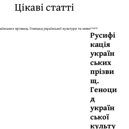
Цікаві статті
Статті
Русифі
кація
україн
ських
прізви
щ.
Геноци
д
україн
ської
культу