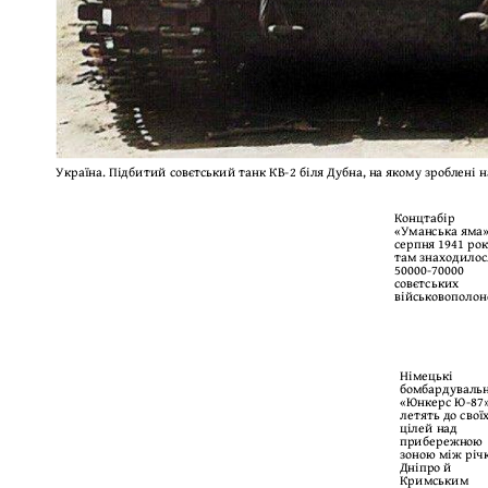
Україна. Підбитий совєтський танк КВ-2 біля Дубна, на якому зроблені 
Концтабір
«Уманська яма»
серпня 1941 ро
там знаходилос
50000-70000
совєтських
військовополон
Німецькі
бомбардуваль
«Юнкерс Ю-87
летять до свої
цілей над
прибережною
зоною між річ
Дніпро й
Кримським