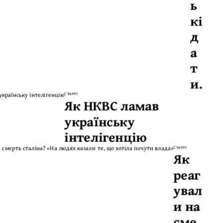
ь
кі
д
а
т
и.
Статті
Як НКВС ламав
українську
інтелігенцію
Статті
Як
реаг
увал
и на
сме