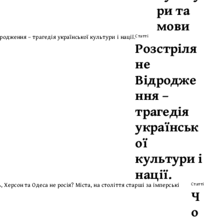
ри та
мови
Статті
Розстріля
не
Відродже
ння –
трагедія
українськ
ої
культури і
нації.
Статті
Ч
о