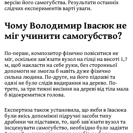
версію його самогубства. Результати останніх
слідчих експериментів варті уваги.
Чому Володимир Івасюк не
міг учинити самогубство?
По-перше, композитор фізично повіситися не
міг, оскільки завʼязати вузол на гілці на висоті 1,7
м, щоб накласти на себе руки, без сторонньої
допомоги не змогла б навіть дуже фізично
сильна людина. По-друге, на його підошві та
одязі не було слідів видирання на дерево. По-
третє, за три тижні висіння на дереві від тіла мала
б відокремитися голова.
Експертиза також установила, що якби в Івасюка
були якісь допоміжні підручні засоби типу
драбини чи підставки, то, щоб завʼязати вузол та
інсценувати самогубство, необхідно було задіяти