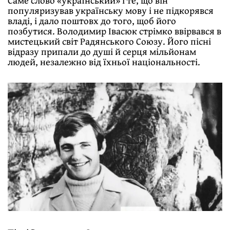
Саме слово «український» і те, що він
популяризував українську мову і не підкорявся
владі, і дало поштовх до того, щоб його
позбутися. Володимир Івасюк стрімко ввірвався в
мистецький світ Радянського Союзу. Його пісні
відразу припали до душі й серця мільйонам
людей, незалежно від їхньої національності.