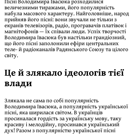
Пісні Володимира Івасюка розходилися
величезними тиражами, його популярність
набула масового характеру. Найголовніше, народ
прийняв його пісні: вони звучали не тільки з
екранів телевізорів, радіо, програвачів платівок і
магнітофонів — їх співали люди. Успіх творчості
Володимира Івасюка був настільки грандіозний,
що його пісні заполонили ефіри центральних
теле- й радіоканалів Радянського Союзу та цілого
світу.
Це й злякало ідеологів тієї
влади
Злякала не сама по собі популярність
Володимира Івасюка, а популярність української
пісні, яка ширилася світом. В українців
просиналася гордість за українську мову, таку
красиву і мелодійну, просинався український
дух! Разом з популярністю української пісні