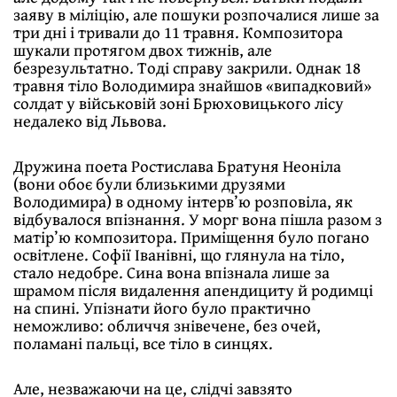
заяву в міліцію, але пошуки розпочалися лише за
три дні і тривали до 11 травня. Композитора
шукали протягом двох тижнів, але
безрезультатно. Тоді справу закрили. Однак 18
травня тіло Володимира знайшов «випадковий»
солдат у військовій зоні Брюховицького лісу
недалеко від Львова.
Дружина поета Ростислава Братуня Неоніла
(вони обоє були близькими друзями
Володимира) в одному інтерв’ю розповіла, як
відбувалося впізнання. У морг вона пішла разом з
матір’ю композитора. Приміщення було погано
освітлене. Софії Іванівні, що глянула на тіло,
стало недобре. Сина вона впізнала лише за
шрамом після видалення апендициту й родимці
на спині. Упізнати його було практично
неможливо: обличчя знівечене, без очей,
поламані пальці, все тіло в синцях.
Але, незважаючи на це, слідчі завзято