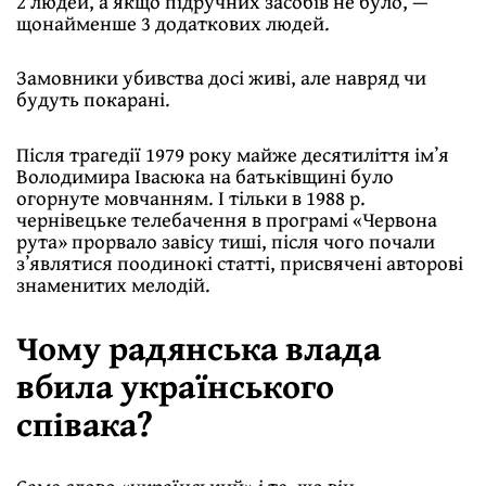
2 людей, а якщо підручних засобів не було, —
щонайменше 3 додаткових людей.
Замовники убивства досі живі, але навряд чи
будуть покарані.
Після трагедії 1979 року майже десятиліття імʼя
Володимира Івасюка на батьківщині було
огорнуте мовчанням. І тільки в 1988 р.
чернівецьке телебачення в програмі «Червона
рута» прорвало завісу тиші, після чого почали
зʼявлятися поодинокі статті, присвячені авторові
знаменитих мелодій.
Чому радянська влада
вбила українського
співака?