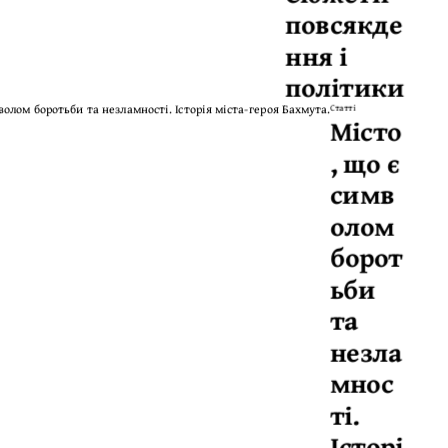
повсякде
ння і
політики
Статті
Місто
, що є
симв
олом
борот
ьби
та
незла
мнос
ті.
Історі