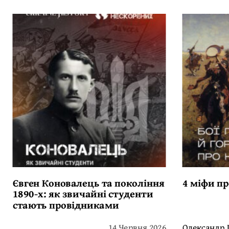
Євген Коновалець та покоління
4 міфи пр
1890-х: як звичайні студенти
стають провідниками
14 Червня 2026
Олександр 