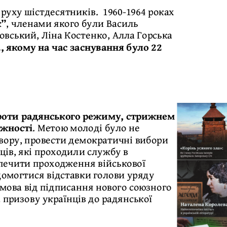
 руху шістдесятників. 1960-1964 роках
к”
, членами якого були Василь
овський, Ліна Костенко, Алла Горська
 якому на час заснування було 22
проти радянського режиму, стрижнем
ежності
. Метою молоді було не
вору, провести демократичні вибори
ців, які проходили службу в
зпечити проходження військової
домогтися відставки голови уряду
дмова від підписання нового союзного
а призову українців до радянської