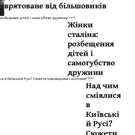
врятоване від більшовиків
Статті
Жінки
сталіна:
розбещення
дітей і
самогубство
дружини
Статті
Над чим
сміялися
в
Київські
й Русі?
Сюжети