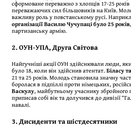
сформоване переважно з хлопців 17-25 років
переважаючих сил більшовиків на Київ. Моло
важливу роль у повстанському русі. Наприк
організації Василю Чучупаці було 25 років
партизанську армію.
2. ОУН-УПА, Друга Світова
Найгучніші акції ОУН здійснювали люди, яки
було 18, коли він здійснив атентат.
Біласу 
21 та 25 років. Молодь становила значну час
боролася в підпіллі проти німецьких, російс
Васкулу
, майбутньому учаснику збройного пі
приписав собі вік та долучився до дивізії “
навалі.
3. Дисиденти та шістдесятники