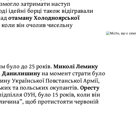
 змогло затримати наступ
ді ідейні борці також відігравали
лад
отаману Холодноярської
, коли він очолив чисельну
м було до 25 років.
Миколі Лемику
та Данилишину
на момент страти було
тину Української Повстанської Армії,
ьких та польських окупантів.
Оресту
дпілля ОУН, було 15 років, коли він
Галичина”, щоб протистояти червоній