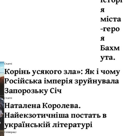
я
міста
-геро
я
Бахм
ута.
Статті
Корінь усякого зла»: Як і чому
Російська імперія зруйнувала
Запорозьку Січ
Статті
Наталена Королева.
Найекзотичніша постать в
українській літературі
Співпраці