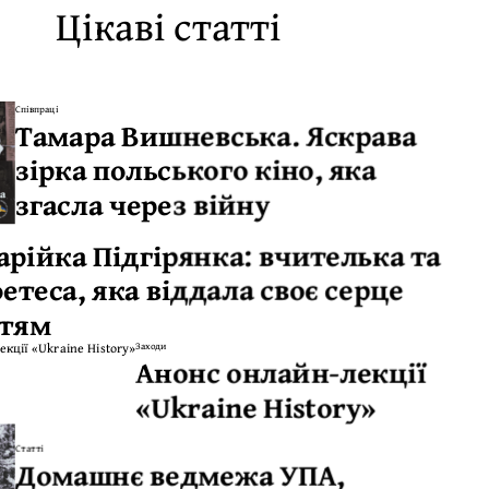
Цікаві статті
Співпраці
Тамара Вишневська. Яскрава
зірка польського кіно, яка
згасла через війну
арійка Підгірянка: вчителька та
етеса, яка віддала своє серце
ітям
Заходи
Анонс онлайн-лекції
«Ukraine History»
Статті
Домашнє ведмежа УПА,