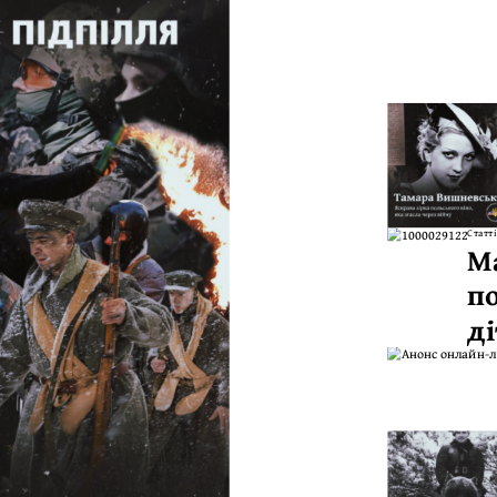
Статті
М
по
д