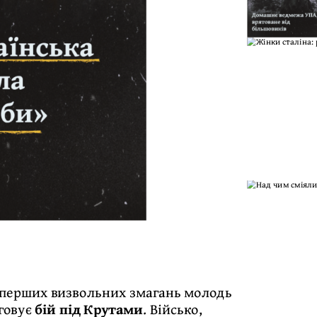
у перших визвольних змагань молодь
уговує
бій під Крутами
. Військо,