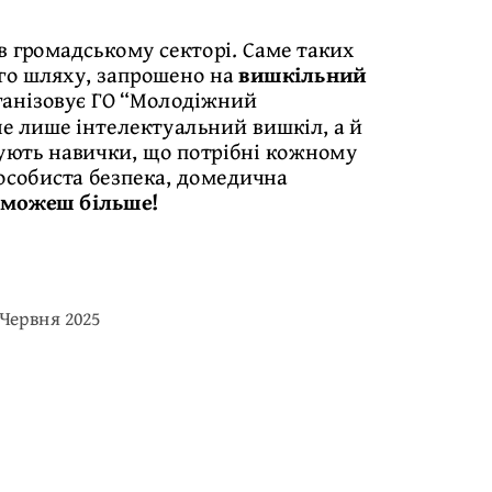
в громадському секторі. Саме таких
ого шляху, запрошено на
вишкільний
рганізовує ГО “Молодіжний
не лише інтелектуальний вишкіл, а й
вують навички, що потрібні кожному
 особиста безпека, домедична
и можеш більше!
 Червня 2025