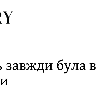
ь завжди була в
би