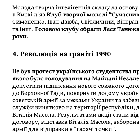
Молода творча інтелігенція складала основу
в Києві діяв
Клуб творчої молоді “Сучасни
Симоненко, Іван Дзюба, Світличний, Вінгран
та інші.
Головою клубу обрали Леся Танюка,
роки.
4. Революція на граніті 1990
Це був
протест українського студентства 
якого було голодування на Майдані Незал
допустити підписання нового союзного дого
до Верховної Ради, повернути додому україн
совєтській армії за межами України та забе
служби винятково на території республіки, 
Віталія Масола. Результатами акції стали ві
договору, відставка Віталія Масола, заборон
армії для відправки в “гарячі точки”.