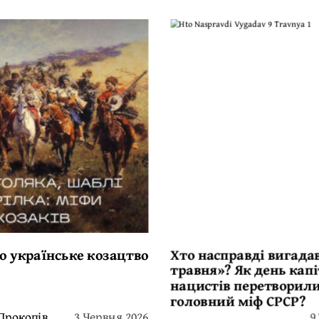
о українське козацтво
Хто насправді вигадав
травня»? Як день капі
нацистів перетворили
головний міф СРСР?
3 Червня 2026
9
Прокопів