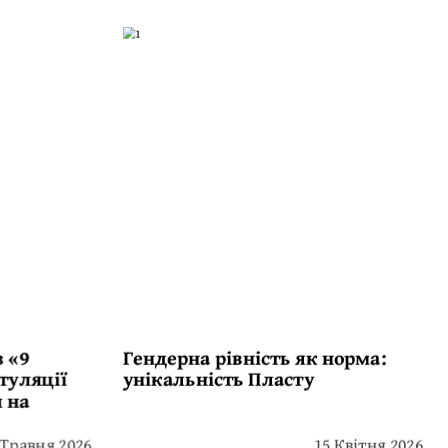
 «9
Гендерна рівність як норма:
туляції
унікальність Пласту
 на
 Травня 2026
15 Квітня 2026