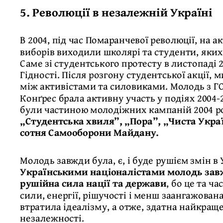
5. Революції в незалежній Україні
В 2004, під час Помаранчевої революції, на 
виборів виходили школярі та студенти, яких
Саме зі студентського протесту в листопаді 
Гідності. Після розгону студентської акції,
між активістами та силовиками. Молодь з 
Конґрес брала активну участь у подіях 2004-
були частиною молодіжних кампаній 2004 р
„Студентська хвиля”, „Пора”, „Чиста Укра
сотня Самооборони Майдану.
Молодь завжди була, є, і буде рушієм змін в
Українськими націоналістами молодь зав
рушійна сила нації та держави
, бо це та ч
сили, енергії, рішучості і менш заангажова
втратила ідеалізму, а отже, здатна найкращ
незалежності.