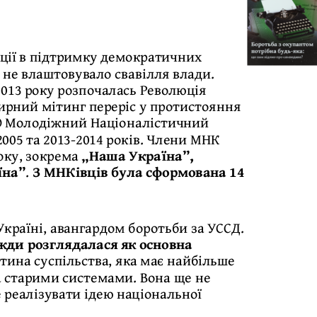
акції в підтримку демократичних
 не влаштовувало свавілля влади.
2013 року розпочалась Революція
 мирний мітинг переріс у протистояння
ГО Молодіжний Націоналістичний
2005 та 2013-2014 років. Члени МНК
оку, зокрема
„Наша Україна”,
їна”
.
З МНКівців була сформована 14
 Україні, авангардом боротьби за УССД.
жди розглядалася як основна
астина суспільства, яка має найбільше
на старими системами. Вона ще не
е реалізувати ідею національної