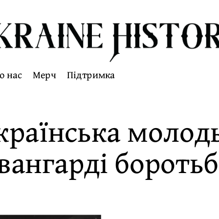
о нас
Мерч
Підтримка
українська молод
вангарді бороть