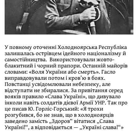
У повному оточенні Холодноярська Республіка
залишалась острівцем ідейного націоналізму й
самостійництва. Використовували жовто-
блакитний і чорний прапори. Останній майорів
словами: «Воля України або смерть». Гасло
виправдовували потом і кров’ю в боях.
Повстанці усвідомлювали небезпеку, але
відступати не збиралися. За привітання серед
вояків правило «Слава Україні», що дивувало
інколи навіть солдатів дієвої Армії УНР. Так про
це писав Ю. Горліс-Горський: «Я трохи
розгубився, бо не знав, що в холодноярців
заведено замість „Здоров“ вітатися „Слава
Україні!“, а відповідається — „Україні слава!“»