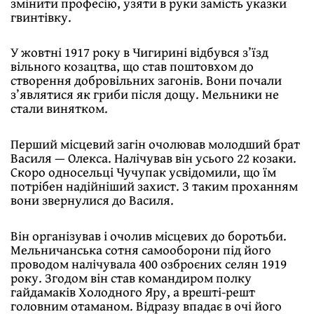
змінити професію, узяти в руки замість указки
гвинтівку.
У жовтні 1917 року в Чигирині відбувся з’їзд
вільного козацтва, що став поштовхом до
створення добровільних загонів. Вони почали
з’являтися як гриби після дощу. Мельники не
стали винятком.
Перший місцевий загін очолював молодший брат
Василя — Олекса. Налічував він усього 22 козаки.
Скоро односельці Чучупак усвідомили, що їм
потрібен надійніший захист. З таким проханням
вони звернулися до Василя.
Він організував і очолив місцевих до боротьби.
Мельничанська сотня самооборони під його
проводом налічувала 400 озброєних селян 1919
року. Згодом він став командиром полку
гайдамаків Холодного Яру, а врешті-решт
головним отаманом. Відразу впадає в очі його