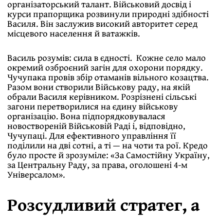
організаторський талант. Військовий досвід і
курси прапорщика розвинули природні здібності
Василя. Він заслужив високий авторитет серед
місцевого населення й ватажків.
Василь розумів: сила в єдності. Кожне село мало
окремий озброєний загін для охорони порядку.
Чучупака провів збір отаманів вільного козацтва.
Разом вони створили Військову раду, на якій
обрали Василя керівником. Розрізнені сільські
загони перетворилися на єдину військову
організацію. Вона підпорядковувалася
новоствореній Військовій Раді і, відповідно,
Чучупаці. Для ефективного управління її
поділили на дві сотні, а ті — на чоти та рої. Кредо
було просте й зрозуміле: «За Самостійну Україну,
за Центральну Раду, за права, оголошені 4-м
Універсалом».
Розсудливий стратег, а