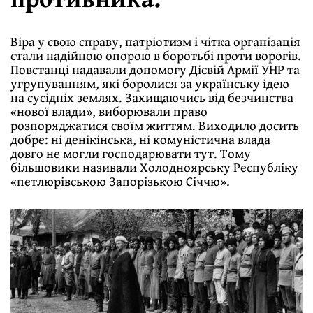
Віра у свою справу, патріотизм і чітка організація
стали надійною опорою в боротьбі проти ворогів.
Повстанці надавали допомогу Дієвій Армії УНР та
угрупуванням, які боролися за українську ідею
на сусідніх землях. Захищаючись від безчинства
«нової влади», виборювали право
розпоряджатися своїм життям. Виходило досить
добре: ні денікінська, ні комуністична влада
довго не могли господарювати тут. Тому
більшовики називали Холодноярську Республіку
«петлюрівською Запорізькою Січчю».