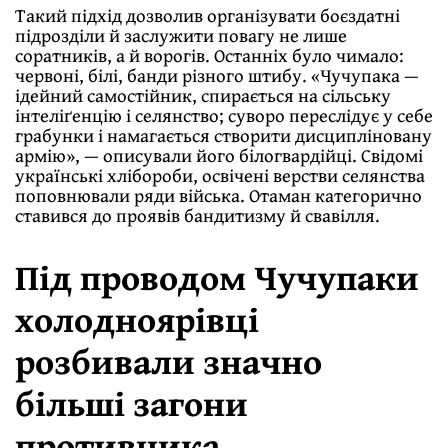
Такий підхід дозволив організувати боєздатні
підрозділи й заслужити повагу не лише
соратників, а й ворогів. Останніх було чимало:
червоні, білі, банди різного штибу. «Чучупака —
ідейний самостійник, спирається на сільську
інтеліґенцію і селянство; суворо переслідує у себе
грабунки і намагається створити дисципліновану
армію», — описували його білогвардійці. Свідомі
українські хлібороби, освічені верстви селянства
поповнювали ряди війська. Отаман категорично
ставився до проявів бандитизму й свавілля.
Під проводом Чучупаки
холодноярівці
розбивали значно
більші загони
противника.