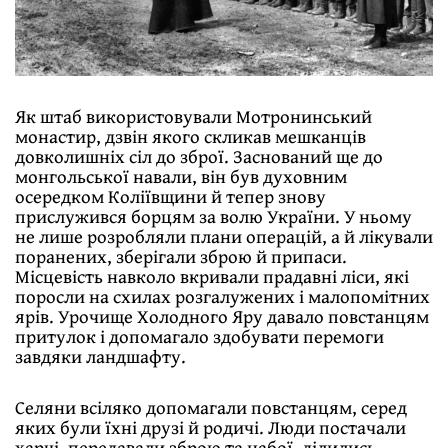
Як штаб використовували Мотронинський
монастир, дзвін якого скликав мешканців
довколишніх сіл до зброї. Заснований ще до
монгольської навали, він був духовним
осередком Коліївщини й тепер знову
прислужився борцям за волю України. У ньому
не лише розробляли плани операцій, а й лікували
поранених, зберігали зброю й припаси.
Місцевість навколо вкривали прадавні ліси, які
поросли на схилах розгалужених і малопомітних
ярів. Урочище Холодного Яру давало повстанцям
притулок і допомагало здобувати перемоги
завдяки ландшафту.
Селяни всіляко допомагали повстанцям, серед
яких були їхні друзі й родичі. Люди постачали
харчі, передавали зброю та набої, ділились