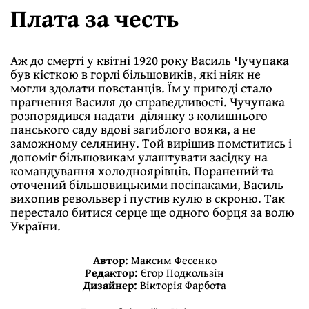
Плата за честь
Аж до смерті у квітні 1920 року Василь Чучупака
був кісткою в горлі більшовиків, які ніяк не
могли здолати повстанців. Їм у пригоді стало
прагнення Василя до справедливості. Чучупака
розпорядився надати ділянку з колишнього
панського саду вдові загиблого вояка, а не
заможному селянину. Той вирішив помститись і
допоміг більшовикам улаштувати засідку на
командування холодноярівців. Поранений та
оточений більшовицькими посіпаками, Василь
вихопив револьвер і пустив кулю в скроню. Так
перестало битися серце ще одного борця за волю
України.
Автор:
Максим Фесенко
Редактор:
Єгор Подкользін
Дизайнер:
Вікторія Фарбота