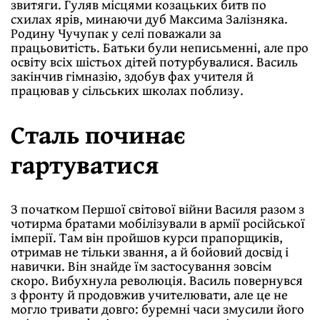
звитяги. Гуляв місцями козацьких битв по
схилах ярів, минаючи дуб Максима Залізняка.
Родину Чучупак у селі поважали за
працьовитість. Батьки були неписьменні, але про
освіту всіх шістьох дітей потурбувалися. Василь
закінчив гімназію, здобув фах учителя й
працював у сільських школах поблизу.
Сталь починає
гартуватися
З початком Першої світової війни Василя разом з
чотирма братами мобілізували в армії російської
імперії. Там він пройшов курси прапорщиків,
отримав не тільки звання, а й бойовий досвід і
навички. Він знайде їм застосування зовсім
скоро. Вибухнула революція. Василь повернувся
з фронту й продовжив учителювати, але це не
могло тривати довго: буремні часи змусили його