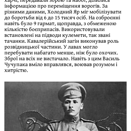
інформацією про переміщення ворогів. За
різними даними, Холодний Яр міг мобілізувати
до боротьби від 6 до 15 тисяч осіб. На озброєнні
навіть було 9 гармат, щоправда, з обмеженою
кількістю боєприпасів. Використовували
встановлені на підводи кулемети, так звані
тачанки. Кавалерійський загін виконував роль
розвідницької частини. У лавах могло
перебувати набагато менше, ніж було охочих.
Зброї на всіх не вистачало. Навіть з цим Василь
Чучупака вміло вправлявся, воював розумом і
хитрістю.