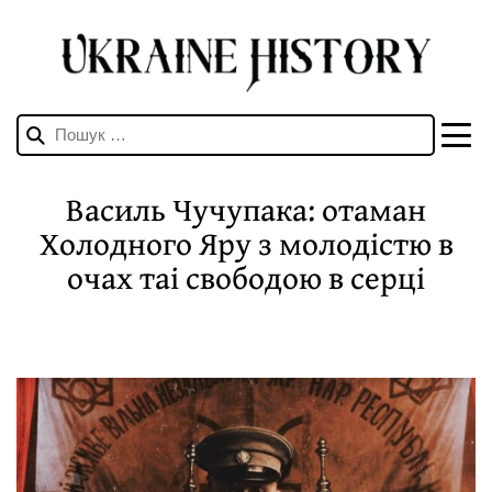
Пошук:
Василь Чучупака: отаман
Холодного Яру з молодістю в
очах таі свободою в серці