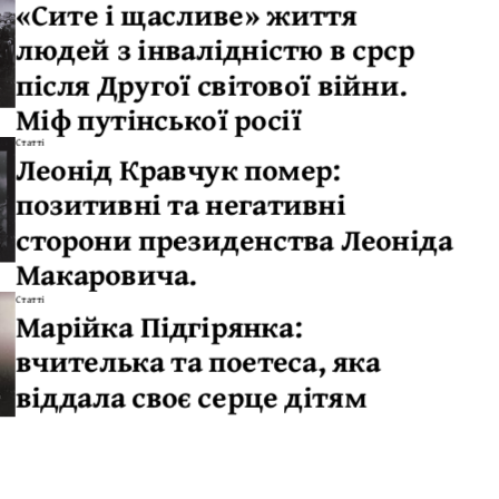
«Сите і щасливе» життя
людей з інвалідністю в срср
після Другої світової війни.
Міф путінської росії
Статті
Леонід Кравчук помер:
позитивні та негативні
сторони президенства Леоніда
Макаровича.
Статті
Марійка Підгірянка:
вчителька та поетеса, яка
віддала своє серце дітям