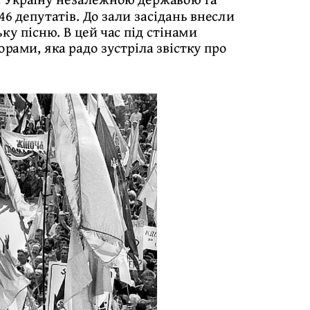
46 депутатів. До зали засідань внесли
ку пісню. В цей час під стінами
орами, яка радо зустріла звістку про