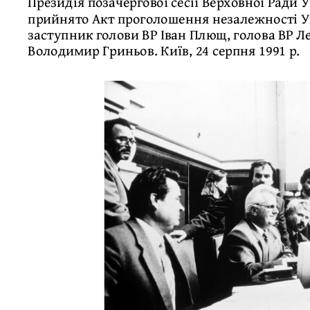
Президія позачергової сесії Верховної Ради У
прийнято Акт проголошення незалежності Ук
заступник голови ВР Іван Плющ, голова ВР Л
Володимир Гриньов. Київ, 24 серпня 1991 р.