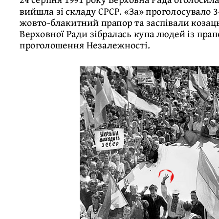
вийшла зі складу СРСР. «За» проголосувало 3
жовто-блакитний прапор та заспівали козаць
Верховної Ради зібралась купа людей із прап
проголошення Незалежності.