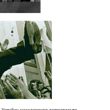
ла Україну незалежною державою та