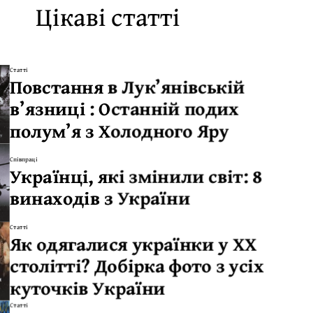
Цікаві статті
Статті
Повстання в Лук’янівській
в’язниці : Останній подих
полум’я з Холодного Яру
Співпраці
Українці, які змінили світ: 8
винаходів з України
Статті
Як одягалися українки у XX
столітті? Добірка фото з усіх
куточків України
Статті