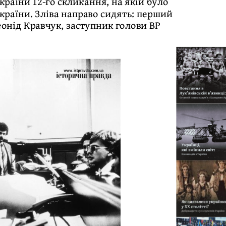
країни 12-го скликання, на якій було
раїни. Зліва направо сидять: перший
еонід Кравчук, заступник голови ВР