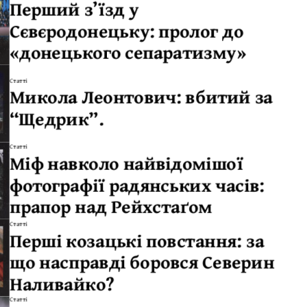
Перший з’їзд у
Сєвєродонецьку: пролог до
«донецького сепаратизму»
Статті
Микола Леонтович: вбитий за
“Щедрик”.
Статті
Міф навколо найвідомішої
фотографії радянських часів:
прапор над Рейхстаґом
Статті
Перші козацькі повстання: за
що насправді боровся Северин
Наливайко?
Статті