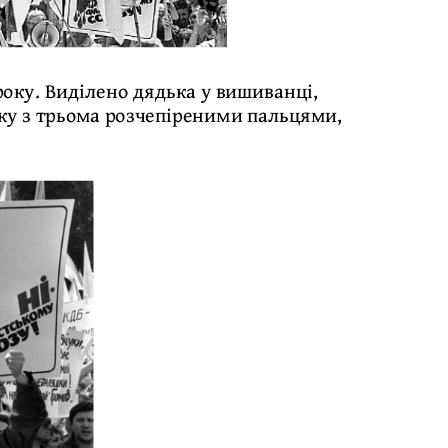
року. Виділено дядька у вишиванці,
руку з трьома розчепіреними пальцями,