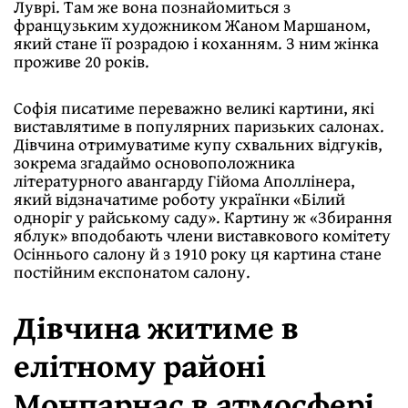
Луврі. Там же вона познайомиться з
французьким художником Жаном Маршаном,
який стане її розрадою і коханням. З ним жінка
проживе 20 років.
Софія писатиме переважно великі картини, які
виставлятиме в популярних паризьких салонах.
Дівчина отримуватиме купу схвальних відгуків,
зокрема згадаймо основоположника
літературного авангарду Гійома Аполлінера,
який відзначатиме роботу українки «Білий
одноріг у райському саду». Картину ж «Збирання
яблук» вподобають члени виставкового комітету
Осіннього салону й з 1910 року ця картина стане
постійним експонатом салону.
Дівчина житиме в
елітному районі
Монпарнас в атмосфері