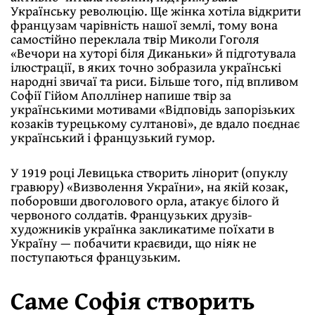
Українську революцію. Ще жінка хотіла відкрити
французам чарівність нашої землі, тому вона
самостійно переклала твір Миколи Гоголя
«Вечори на хуторі біля Диканьки» й підготувала
ілюстрації, в яких точно зобразила українські
народні звичаї та риси. Більше того, під впливом
Софії Гійом Аполлінер напише твір за
українськими мотивами «Відповідь запорізьких
козаків турецькому султанові», де вдало поєднає
український і французький гумор.
У 1919 році Левицька створить лінорит (опуклу
гравюру) «Визволення України», на якій козак,
поборовши двоголового орла, атакує білого й
червоного солдатів. Французьких друзів-
художників українка закликатиме поїхати в
Україну — побачити краєвиди, що ніяк не
поступаються французьким.
Саме Софія створить