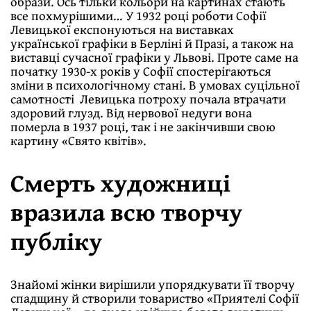
образи. Ось тільки кольори на картинах стають
все похмурішими… У 1932 році роботи Софії
Левицької експонуються на виставках
української графіки в Берліні й Празі, а також на
виставці сучасної графіки у Львові. Проте саме на
початку 1930-х років у Софії спостерігаються
зміни в психологічному стані. В умовах суцільної
самотності Левицька потроху почала втрачати
здоровий глузд. Від нервової недуги вона
померла в 1937 році, так і не закінчивши свою
картину «Свято квітів».
Смерть художниці
вразила всю творчу
публіку
Знайомі жінки вирішили упорядкувати її творчу
спадщину й створили товариство «Приятелі Софії