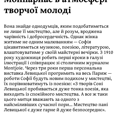
творчої молоді
Вона знайде однодумців, яким подобатиметься
не лише її мистецтво, але й розум, вроджена
чарівність і добросердечність. Однак жінка
житиме не одним малюванням — Софія
цікавитиметься музикою, поезією, літературою,
влаштовуватиме у своїй майстерні вечірки. З 1910
року художниця робить перші кроки в галузі
ілюстрації і співпрацює зі столичним журналом
Montjoie. Через три роки перша персональна
виставка Левицької прогримить на весь Париж —
роботи Софії будуть новим подихом у мистецтві,
їх порівнюватимуть із поезією: «З творів Соні
Левицької пробивається дуже тонка поезія, яка
виходить із спокійного мистецтва. А все ж таки
цього митця вважають за одного з
найсміливіших сучасної пори… Мистецтво пані
Левицької є дуже гарне й дуже безпосереднє».