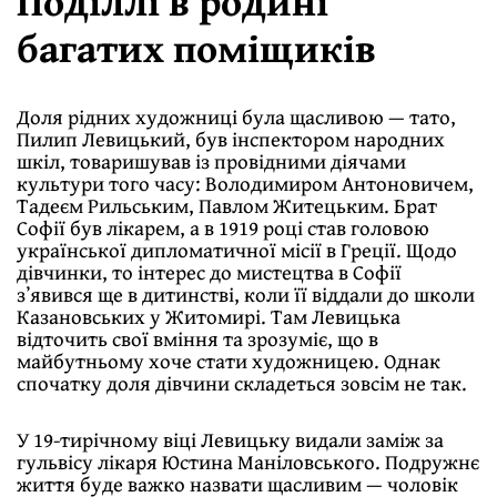
Поділлі в родині
багатих поміщиків
Доля рідних художниці була щасливою — тато,
Пилип Левицький, був інспектором народних
шкіл, товаришував із провідними діячами
культури того часу: Володимиром Антоновичем,
Тадеєм Рильським, Павлом Житецьким. Брат
Софії був лікарем, а в 1919 році став головою
українсь­кої дипломатичної місії в Греції. Щодо
дівчинки, то інтерес до мистецтва в Софії
зʼявився ще в дитинстві, коли її віддали до школи
Казановських у Житомирі. Там Левицька
відточить свої вміння та зрозуміє, що в
майбутньому хоче стати художницею. Однак
спочатку доля дівчини складеться зовсім не так.
У 19-тирічному віці Левицьку видали заміж за
гульвісу лікаря Юстина Маніловського. Подружнє
життя буде важко назвати щасливим — чоловік