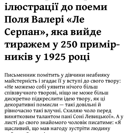
ілюстрації до поеми
Поля Валері «Ле
Серпан», яка вийде
тиражем у 250 примір­
ників у 1925 році
Письменник помітить у дівчини неабияку
майстерність і згадає її у вступі до свого твору:
«Не можемо собі уявити нічого більш
співзвучного творові, ніщо не може більш
дискретно підкреслити ідею твору, як ці
декоративні помисли — такі довільні й
рівночасно такі влучні. Схиляю чоло перед
винятковим талантом пані Соні Левицької». А у
листі до свого знайомого чоловік писатиме: «Я
щасливий, що мав нагоду зустріти лю­дину