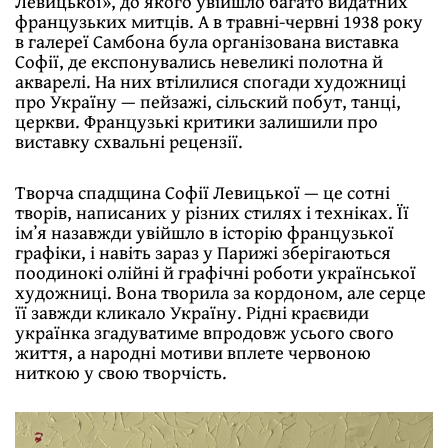
Левицької», до якого увійшло багато видатних
французьких митців. А в травні-червні 1938 року
в галереї Самбона була організована виставка
Софії, де експонувались невеликі полотна й
акварелі. На них втілилися спогади художниці
про Україну — пейзажі, сільский побут, танці,
церкви. Французькі критики залишили про
виставку схвальні рецензії.
Творча спадщина Софії Левицької — це сотні
творів, написаних у різних стилях і техніках. Її
імʼя назавжди увійшло в історію французької
графіки, і навіть зараз у Парижі зберігаються
поодинокі олійні й графічні роботи української
художниці. Вона творила за кордоном, але серце
її завжди кликало Україну. Рідні краєвиди
українка згадуватиме впродовж усього свого
життя, а народні мотиви вплете червоною
ниткою у свою творчість.