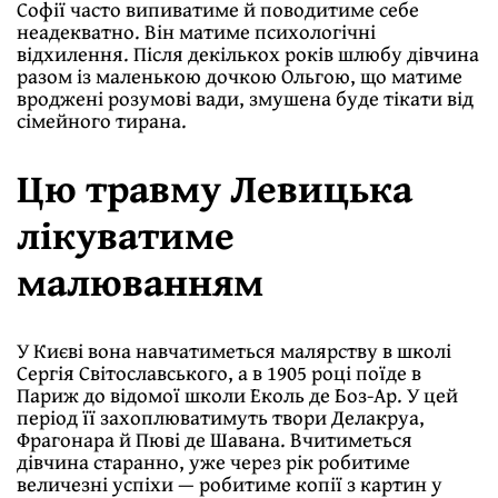
Софії часто випиватиме й поводитиме себе
неадекватно. Він матиме психологічні
відхилення. Після декількох років шлюбу дівчина
разом із маленькою дочкою Ольгою, що матиме
вроджені розумові вади, змушена буде тікати від
сімейного тирана.
Цю травму Левицька
лікуватиме
малюванням
У Києві вона навчатиметься малярству в школі
Сергія Світославського, а в 1905 році поїде в
Париж до відомої школи Еколь де Бoз-Aр. У цей
період її захоплюватимуть твори Делакруа,
Фрагонара й Пюві де Шавана. Вчитиметься
дівчина старанно, уже через рік робитиме
величезні успіхи — робитиме копії з картин у