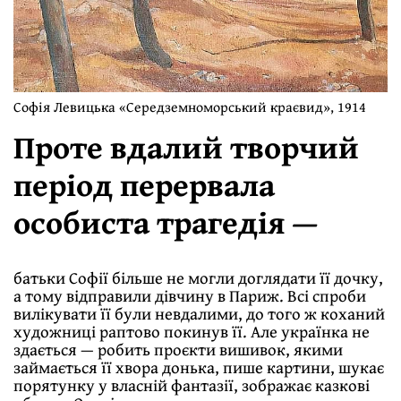
Софія Левицька «Середземноморський краєвид», 1914
Проте вдалий творчий
період перервала
особиста трагедія —
батьки Софії більше не могли доглядати її дочку,
а тому відправили дівчину в Париж. Всі спроби
вилікувати її були невдалими, до того ж коханий
художниці раптово покинув її. Але українка не
здається — робить проєкти вишивок, якими
займається її хвора донька, пише картини, шукає
порятунку у власній фантазії, зображає казкові