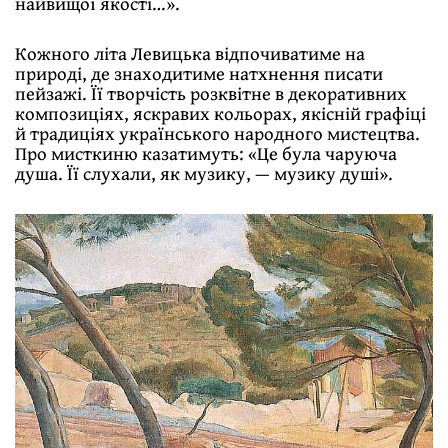
найвищої якості…».
Кожного літа Левицька відпочиватиме на
природі, де знаходитиме натхнення писати
пейзажі. Її творчість розквітне в декоративних
композиціях, яскравих кольорах, якісній графіці
й традиціях українського народного мистецтва.
Про мисткиню казатимуть: «Це була чаруюча
душа. Її слухали, як музику, — музику душі».