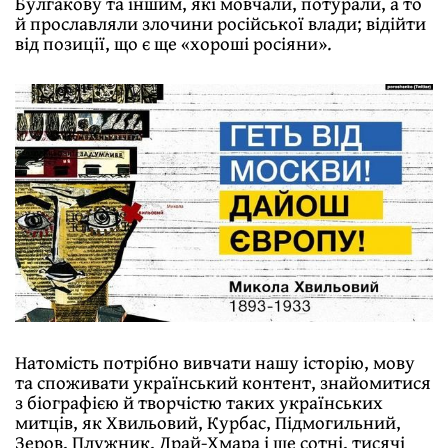
Булгакову та іншим, які мовчали, потурали, а то
й прославляли злочини російської влади; відійти
від позиції, що є ще «хороші росіяни».
Натомість потрібно вивчати нашу історію, мову
та споживати український контент, знайомитися
з біографією й творчістю таких українських
митців, як Хвильовий, Курбас, Підмогильний,
Зеров, Плужник, Драй-Хмара і ще сотні, тисячі