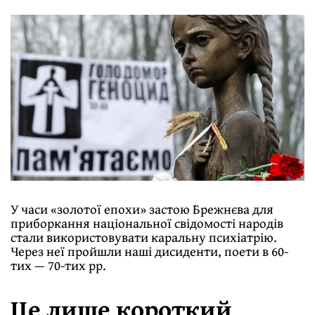
У часи «золотої епохи» застою Брежнєва для
приборкання національної свідомості народів
стали використовувати каральну психіатрію.
Через неї пройшли наші дисиденти, поети в 60-
тих — 70-тих рр.
Це лише короткий