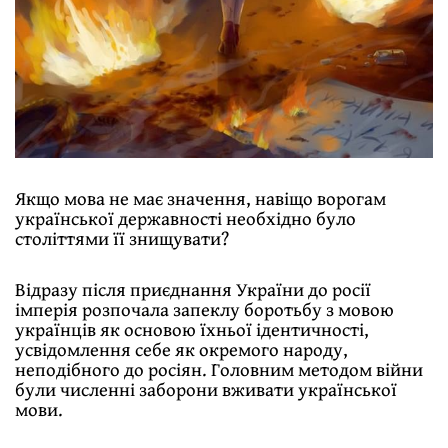
Якщо мова не має значення, навіщо ворогам
української державності необхідно було
століттями її знищувати?
Відразу після приєднання України до росії
імперія розпочала запеклу боротьбу з мовою
українців як основою їхньої ідентичності,
усвідомлення себе як окремого народу,
неподібного до росіян. Головним методом війни
були численні заборони вживати української
мови.