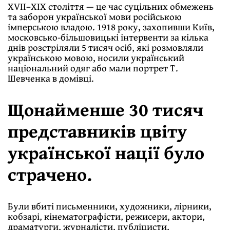
ХVІІ–XIX століття — це час суцільних обмежень
та заборон української мови російською
імперською владою. 1918 року, захопивши Київ,
московсько-більшовицькі інтервенти за кілька
днів розстріляли 5 тисяч осіб, які розмовляли
украïнською мовою, носили украïнський
національний одяг або мали портрет Т.
Шевченка в домівці.
Щонайменше 30 тисяч
представників цвіту
української нації було
страчено.
Були вбиті письменники, художники, лірники,
кобзарі, кінематографісти, режисери, актори,
драматурги, журналісти, публіцисти,