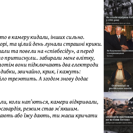
сто в камеру кидали, інших сильно.
орі, та цілий день лунали страшні крики.
али та повели на «співбесіду», а перед
но притиснули.. забирали мене влітку,
А потім вони підключають два електроди
дибки, звичайно, крик, і кажуть:
іло тремтить. А згодом знову додає
или, коли нап’ються, камери відкривали,
осгвардія, режим став м’якшим.
скають або їжу дають, ти маєш кричати