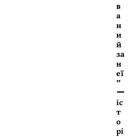
в
а
н
и
й
за
н
еї
”
ー
іс
т
о
рі