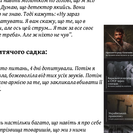
 Думаю, що детектор якийсь. Вони
 не знаю. Тоді кажуть: «Ну зараз
атувати. Я вам скажу, що те, що в
, але ось цей струм… Я так за все своє
е треба». Але ж ніхто не чув”.
итячого садка:
ато питань, 4 дні допитували. Потім я
а, божеволіла від тих усіх звуків. Потім
ою армією за те, що закликала вбивати її
.
ь настільки багато, що навіть я про себе
ли прізвища товаришів, що ми з ними