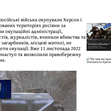
осійські війська окупували Херсон і
ованих територіях росіяни за
и окупаційні адміністрації,
тів, журналістів, вчиняли вбивства та
загарбників, місцеві жителі, не
оти окупації. Вже 11 листопада 2022
рнаступ та визволили правобережну
ом.