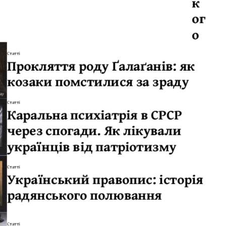
к
ог
о
Статті
Прокляття роду Ґалаґанів: як
козаки помстилися за зраду
Статті
Каральна психіатрія в СРСР
через спогади. Як лікували
українців від патріотизму
Статті
Український правопис: історія
радянського полювання
Статті