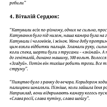
робили”
4. Віталій Сердюк:
“Катували всіх по-різному, одних не сильно, про
Катування було під низом, наша камера була на г
Катували і чоловіків, і жінок. Мене добу протрим
цим взяли відбитки пальців. Зламали руку, силь
коли спека, шорти були з трусами – «знімай». 
до геніталій, динамо машину, 300 вольт. Волосся 
«Згадуй». Потім він тихіше робить трохи. Все т
струму”.
“Пияцтво було з ранку до вечора. Коридором ход
палицями шмаляли. Пізніше, коли зайшла їхня р
Наприклад, вони відкривають камеру когось пу
«Слава росії, слава путіну, слава шойгу”.