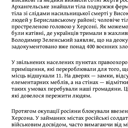
Архангельське знайшли тіла подружжя фермер
тіла зі слідами насильницької смерті у Вис
людей у Бериславському районі; чоловіче тіл
простреленою головою у Херсоні. Як можемо
були катівні, де українців тримали в жахли
Володимир Зеленський заявляє, що на деок
задокументовано вже понад 400 воєнних зло
У звільнених населених пунктах правоохоро
приміщення, які перероблювали для того, щ
місць відшукали 11. На дверях — замки, відс
елементарних меблів, а на стінах — відмітки, 
таких умовах перебували наші громадяни. Ц
які довелося пережити людям.
Протягом окупації росіяни блокували ввезен
Херсона. У займаних містах російські солдати
військовим досвідом, часто вимагаючи від м