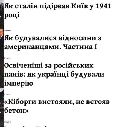
Як сталін підірвав Київ у 1941
році
Статті
Як будувалися відносини з
американцями. Частина І
Статті
Освіченіші за російських
панів: як українці будували
імперію
Статті
«Кіборги вистояли, не встояв
бетон»
Статті