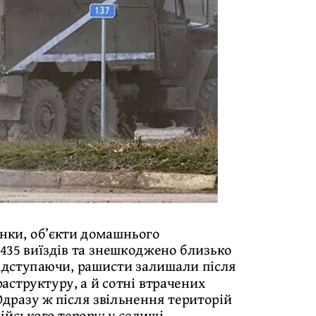
нки, об’єкти домашнього
о 435 виїздів та знешкоджено близько
відступаючи, рашисти залишали після
аструктуру, а й сотні втрачених
Одразу ж після звільнення територій
ійського терору: у селищі