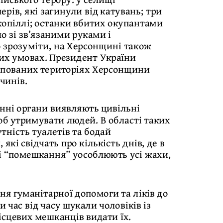
ів, які загинули від катувань; три
окопіллі; останки вбитих окупантами
о зі зв’язаними руками і
 зрозуміти, на Херсонщині також
вих умовах. Президент України
упованих територіях Херсонщини
чинів.
нні органи виявляють цивільні
об утримувати людей. В області таких
утність туалетів та бодай
які свідчать про кількість днів, де в
і “помешкання” уособлюють усі жахи,
ня гуманітарної допомоги та ліків до
 час від часу шукали чоловіків із
ісцевих мешканців видати їх.