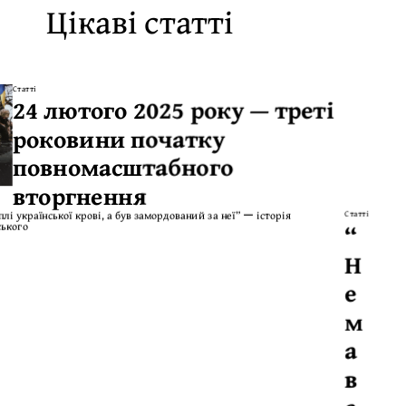
Цікаві статті
Статті
24 лютого 2025 року — треті
роковини початку
повномасштабного
вторгнення
Статті
“
Н
е
м
а
в