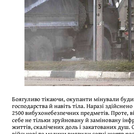
Боягуливо тікаючи, окупанти мінували буди
господарства й навіть тіла. Наразі здійснен
2500 вибухонебезпечних предметів. Проте, 
себе не тільки зруйновану й заміновану інфр
життів, скалічених доль і закатованих душ. 
військові та медики виявили сотні жертв рос