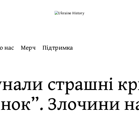
о нас
Мерч
Підтримка
унали страшні кр
жінок”. Злочини 