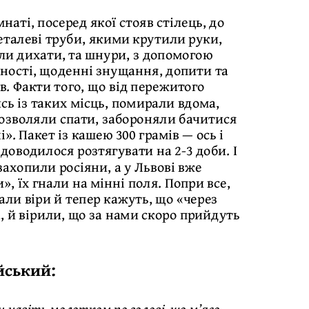
наті, посеред якої стояв стілець, до
еталеві труби, якими крутили руки,
али дихати, та шнури, з допомогою
ьності, щоденні знущання, допити та
ів. Факти того, що від пережитого
сь із таких місць, помирали вдома,
дозволяли спати, забороняли бачитися
». Пакет із кашею 300 грамів — ось і
доводилося розтягувати на 2-3 доби. І
захопили росіяни, а у Львові вже
, їх гнали на мінні поля. Попри все,
али віри й тепер кажуть, що «через
, й вірили, що за нами скоро прийдуть
йський:
и навіть молотком по голові, що м’ясо