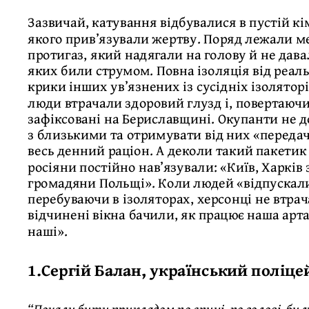
Зазвичай, катування відбувалися в пустій кім
якого прив’язували жертву. Поряд лежали м
протигаз, який надягали на голову й не дав
яких били струмом. Повна ізоляція від реал
крики інших ув’язнених із сусідніх ізолятор
люди втрачали здоровий глузд і, повертаючи
зафіксовані на Бериславщині. Окупанти не 
з близькими та отримувати від них «передачі
весь денний раціон. А деколи такий пакетик 
росіяни постійно нав’язували: «Київ, Харків 
громадяни Польщі». Коли людей «відпускали»
перебуваючи в ізоляторах, херсонці не втрач
відчинені вікна бачили, як працює наша арта
наші».
1.Сергій Балан, український поліце
“Почали бити прикладом по спині, по голові, бил