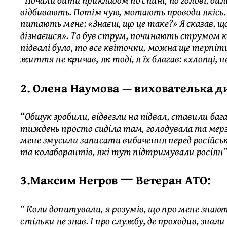
відбивають. Потім чую, мотають проводи якісь.
питають мене: «Знаєш, що це таке?» Я сказав, що
дізнаєшся». То був струм, починають струмом к
підвалі було, то все квіточки, можна ще терпіти
життя не кричав, як тоді, я їх благав: «хлопці, н
2. Олена Наумова — вихователька д
“Обшук зробили, відвезли на підвал, ставили баг
тиждень просто сиділа там, голодувала та мерзл
мене змусили записати вибачення перед російськ
та колаборантів, які тут підтримували росіян”
3.Максим Негров 一 Ветеран АТО:
“ Коли допитували, я розумів, що про мене знают
стільки не знав. І про службу, де проходив, зна