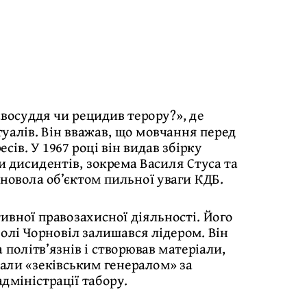
авосуддя чи рецидив терору?», де
уалів. Він вважав, що мовчання перед
ів. У 1967 році він видав збірку
и дисидентів, зокрема Василя Стуса та
рновола об’єктом пильної уваги КДБ.
ивної правозахисної діяльності. Його
волі Чорновіл залишався лідером. Він
 політв’язнів і створював матеріали,
вали «зеківським генералом» за
адміністрації табору.