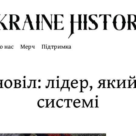
о нас
Мерч
Підтримка
овіл: лідер, як
системі