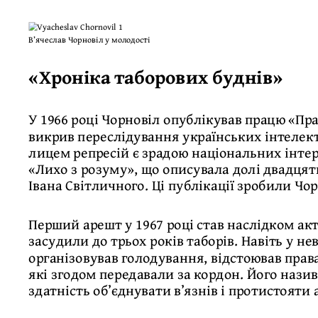
В’ячеслав Чорновіл у молодості
«Хроніка таборових буднів»
У 1966 році Чорновіл опублікував працю «Пр
викрив переслідування українських інтелект
лицем репресій є зрадою національних інтерес
«Лихо з розуму», що описувала долі двадцят
Івана Світличного. Ці публікації зробили Чо
Перший арешт у 1967 році став наслідком акт
засудили до трьох років таборів. Навіть у не
організовував голодування, відстоював права
які згодом передавали за кордон. Його нази
здатність об’єднувати в’язнів і протистояти 