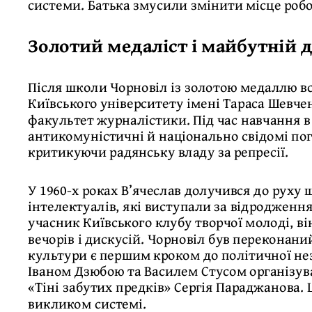
системи. Батька змусили змінити місце робот
Золотий медаліст і майбутній 
Після школи Чорновіл із золотою медаллю в
Київського університету імені Тараса Шевченк
факультет журналістики. Під час навчання 
антикомуністичні й національно свідомі пог
критикуючи радянську владу за репресії.
У 1960-х роках В’ячеслав долучився до руху
інтелектуалів, які виступали за відродженн
учасник Київського клубу творчої молоді, ві
вечорів і дискусій. Чорновіл був переконани
культури є першим кроком до політичної неза
Іваном Дзюбою та Василем Стусом організува
«Тіні забутих предків» Сергія Параджанова.
викликом системі.