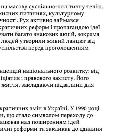
на масову суспільно-політичну течію.
ахисних питаннях, культурному
чності. Рух активно займався
кратичних реформ і пропагандою ідеї
увати багато знакових акцій, зокрема
ни людей утворили живий ланцюг від
 суспільства перед проголошенням
нцепцій національного розвитку: від
іціатив і правового захисту. Його
о життя, закладаючи підвалини для
кратичних змін в Україні. У 1990 році
ди, що стало символом переходу до
рацював над поширенням ідей
ітичні реформи та закликав до єднання