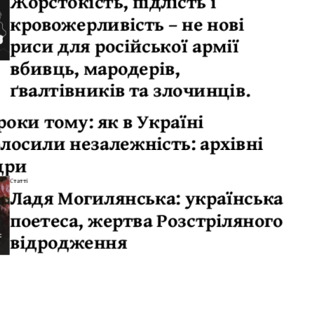
Жорстокість, підлість і
кровожерливість – не нові
риси для російської армії
вбивць, мародерів,
ґвалтівників та злочинців.
роки тому: як в Україні
олосили незалежність: архівні
дри
Статті
Ладя Могилянська: українська
поетеса, жертва Розстріляного
відродження