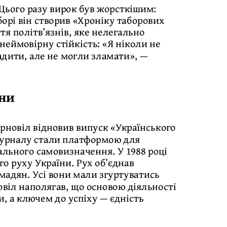
 Цього разу вирок був жорсткішим:
аборі він створив «Хроніку таборових
я політв’язнів, яке нелегально
неймовірну стійкість: «Я ніколи не
адити, але не могли зламати», —
їни
Чорновіл відновив випуск «Українського
 журналу стали платформою для
льного самовизначення. У 1988 році
о руху України. Рух об’єднав
мадян. Усі вони мали згуртуватись
віл наполягав, що основою діяльності
, а ключем до успіху — єдність