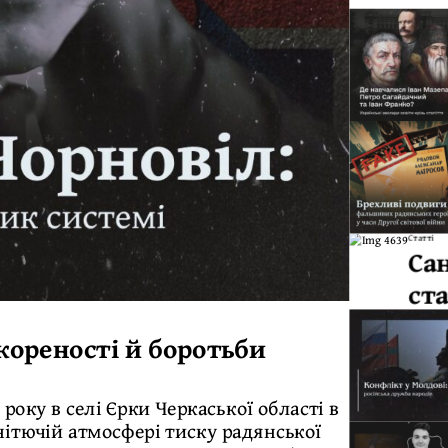
Статті
Са
ст
кореності й боротьби
року в селі Єрки Черкаської області в
нітючій атмосфері тиску радянської