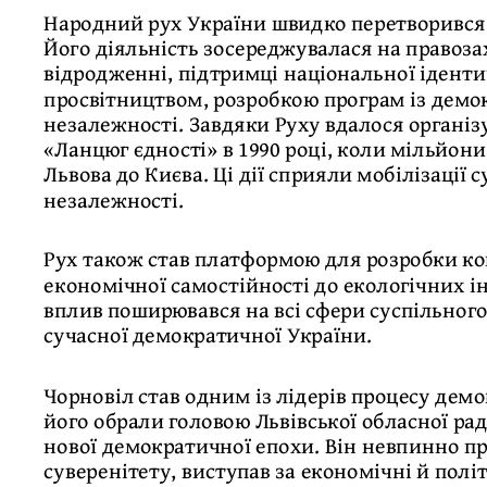
Народний рух України швидко перетворився 
Його діяльність зосереджувалася на правоз
відродженні, підтримці національної іденти
просвітництвом, розробкою програм із демо
незалежності. Завдяки Руху вдалося організ
«Ланцюг єдності» в 1990 році, коли мільйо
Львова до Києва. Ці дії сприяли мобілізації
незалежності.
Рух також став платформою для розробки ко
економічної самостійності до екологічних ін
вплив поширювався на всі сфери суспільног
сучасної демократичної України.
Чорновіл став одним із лідерів процесу демо
його обрали головою Львівської обласної ра
нової демократичної епохи. Він невпинно п
суверенітету, виступав за економічні й пол