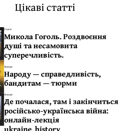
Цікаві статті
Статті
Микола Гоголь. Роздвоєння
душі та несамовита
суперечливість.
Заходи
Народу — справедливість,
бандитам — тюрми
Заходи
Де почалася, там і закінчиться
російсько-українська війна:
онлайн-лекція
ukraine_history_