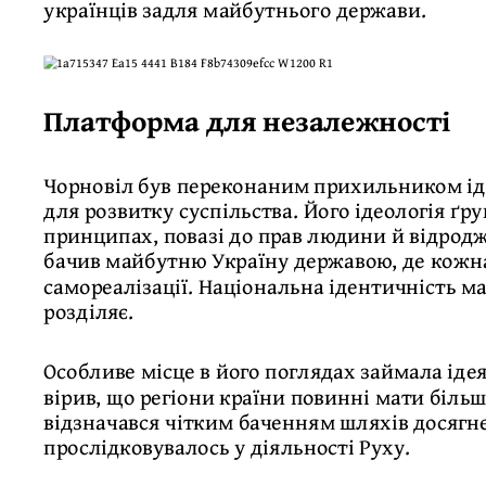
українців задля майбутнього держави.
Платформа для незалежності
Чорновіл був переконаним прихильником іде
для розвитку суспільства. Його ідеологія ґ
принципах, повазі до прав людини й відродж
бачив майбутню Україну державою, де кожн
самореалізації. Національна ідентичність ма
розділяє.
Особливе місце в його поглядах займала ідея
вірив, що регіони країни повинні мати більш
відзначався чітким баченням шляхів досягн
прослідковувалось у діяльності Руху.