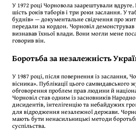
У 1972 році Чорновола заарештували вдруге.
шість років таборів і три роки заслання. У т
буднів» — документальне свідчення про житт
передали за кордон. Чорновіл демонстрував 
визнавав їхньої влади. Вони могли мене пос
говорив він.
Боротьба за незалежність Укра
У 1987 році, після повернення із заслання, 
вісника». Публікації цього самвидавського
обговорення проблем прав людини й націона
Чорновіл став одним із засновників Народног
дисидентів, інтелігенцію та небайдужих гро
для відродження незалежної держави. Чорно
мають бути ненасильницькі методи боротьби
суспільства.