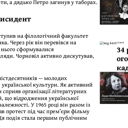
и, а дядько Петро загинув у таборах.
дисидент
ступив на філологічний факультет
а. Через рік він перевівся на
Статті
34 
в нього сформувалися
ляди. Чорновіл активно дискутував,
ог
ка
 шістдесятників — молодих
я української культури. Як активний
н сприяв організації літературних
й, що відродження української
лежності. У 1965 році він разом із
в протест під час прем’єри фільму
 Ця подія стала першим публічним