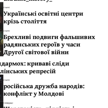
Статті
Українські освітні центри
крізь століття
Статті
Брехливі подвиги фальшивих
радянських героїв у часи
Другої світової війни
ндармох: криваві сліди
алінських репресій
Статті
російська дружба народів:
конфлікт у Молдові
Співпраці