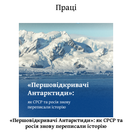
Праці
«Першовідкривачі Антарктиди»: як СРСР та
росія знову переписали історію