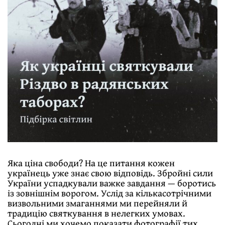
Яка ціна свободи? На це питання кожен
українець уже знає свою відповідь. Збройні сили
України успадкували важке завдання — боротись
із зовнішнім ворогом. Услід за кількасотрічними
визвольними змаганнями ми перейняли й
традицію святкування в нелегких умовах.
Сьогодні ми хочемо показати фотографії тих