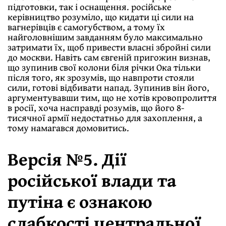
підготовки, так і оснащення. російське
керівництво розуміло, що кидати ці сили на
вагнерівців є самогубством, а тому їх
найголовнішим завданням було максимально
затримати їх, щоб привести власні збройні сили
до москви. Навіть сам євгеній пригожин визнав,
що зупинив свої колони біля річки Ока тільки
після того, як зрозумів, що навпроти стояли
сили, готові відбивати напад. Зупинив він його,
аргументувавши тим, що не хотів кровопролиття
в росії, хоча насправді розумів, що його 8-
тисячної армії недостатньо для захоплення, а
тому намагався домовитись.
Версія №5. Дії
російської влади та
путіна є ознакою
слабкості центральної