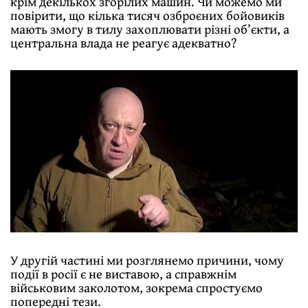
крім декількох згорілих машин. Чи можемо ми
повірити, що кілька тисяч озброєних бойовиків
мають змогу в тилу захоплювати різні об’єкти, а
центральна влада не реагує адекватно?
У другій частині ми розглянемо причини, чому
події в росії є не виставою, а справжнім
військовим заколотом, зокрема спростуємо
попередні тези.