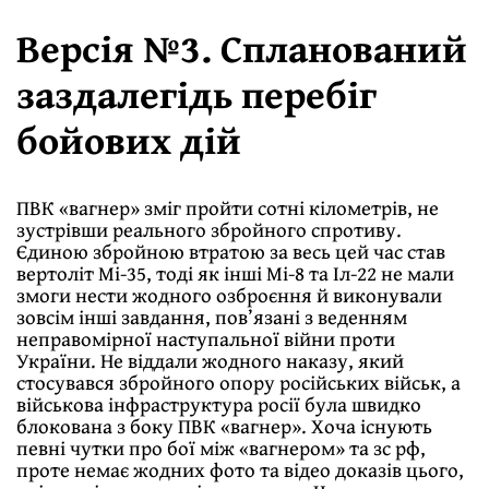
Версія №3. Спланований
заздалегідь перебіг
бойових дій
ПВК «вагнер» зміг пройти сотні кілометрів, не
зустрівши реального збройного спротиву.
Єдиною збройною втратою за весь цей час став
вертоліт Мі-35, тоді як інші Мі-8 та Іл-22 не мали
змоги нести жодного озброєння й виконували
зовсім інші завдання, пов’язані з веденням
неправомірної наступальної війни проти
України. Не віддали жодного наказу, який
стосувався збройного опору російських військ, а
військова інфраструктура росії була швидко
блокована з боку ПВК «вагнер». Хоча існують
певні чутки про бої між «вагнером» та зс рф,
проте немає жодних фото та відео доказів цього,