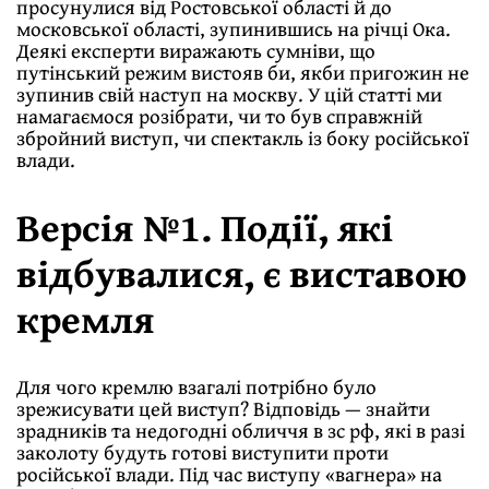
просунулися від Ростовської області й до
московської області, зупинившись на річці Ока.
Деякі експерти виражають сумніви, що
путінський режим вистояв би, якби пригожин не
зупинив свій наступ на москву. У цій статті ми
намагаємося розібрати, чи то був справжній
збройний виступ, чи спектакль із боку російської
влади.
Версія №1. Події, які
відбувалися, є виставою
кремля
Для чого кремлю взагалі потрібно було
зрежисувати цей виступ? Відповідь — знайти
зрадників та недогодні обличчя в зс рф, які в разі
заколоту будуть готові виступити проти
російської влади. Під час виступу «вагнера» на