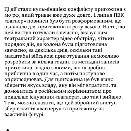
Ці дії стали кульмінацією конфлікту пригожина з
мо рф, який триває вже дуже довго. 1 липня ПВК
«вагнер» повинен був бути розформованим, що
означало для пригожина втрату всього. На те, що
цей виступ готували завчасно, вказує нам
театральний характер відео обстрілу, чіткий
порядок дій, де колона була підготовлена
завчасно, за декілька днів, оскільки такі
масштабні військові приготування неможливо
розробити за кілька годин, та метадані записів
пригожина, згідно з якими, він їх зробив
приблизно в один час, а потім поступово
оприлюднював. Для пригожина це був шанс
зберегти якусь владу, яку він міг втратити, та
домовитись з російським керівництвом про
подальше існування «вагнера», що так і вийшло.
Тож, можна сказати, що цей збройний виступ
зберіг життя «вагнеру» та пригожину як
важливій фігурі.