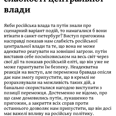
влади
Якби російська влада та путін знали про
сценарний варіант подій, то намагалися б вони
втікати в санкт-петербург? Виступ пригожина
насправді показав нам слабкість російської
центральної влади та те, що вона не може
адекватно реагувати на зовнішні загрози. путін
виставив себе посміховиськом на весь світ через
свої дії та показав російській еліті, що він уже не
може гарантувати їм безпеку. Неадекватна
реакція на виступ, але переможна бравада опісля
дає нам змогу припустити, що в кремлі не
розраховували на можливість таких дій, а
банально скористалися нагодою виступити з
позиції переможця. Достеменно не відомо, про
що саме домовились путін, лукашенко та
пригожин, а закриття всіх справ проти
останнього дозволяє нам припустити, що він досі
має важелі впливу на російську політику.