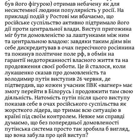
був його фігурою) отримав небачену як для
несистемної людини популярність у росії. На
прикладі подій у Ростові ми вбачаємо, що
російське суспільство активно підтримало його
дії проти центральної влади. Виступ пригожина
міг бути домовленістю за лаштунками між ним
та центральною владою: завдяки таким діям він
себе дискредитував в очах пересічного росіянина
та покинув політичне поле рф, в обмін на
гарантії недоторканності власного життя та на
продовження своєї роботи. Це й сталося, коли
лукашенко сказав про домовленість та
володимир путін виступив 26 червня, де
підтвердив, що кожен учасник ПВК «вагнер» має
змогу перейти в Білорусь і продовжити там свою
діяльність. Натомість путін після цього виступу
показав себе в очах російського суспільства як
жорсткого лідера, що тримає всю ситуацію в
країні під своїм контролем. Невже ми справді
думаємо, що без попередньої домовленості
путінська система просто так зробила б вигляд,
що вона забула про цей виступ?