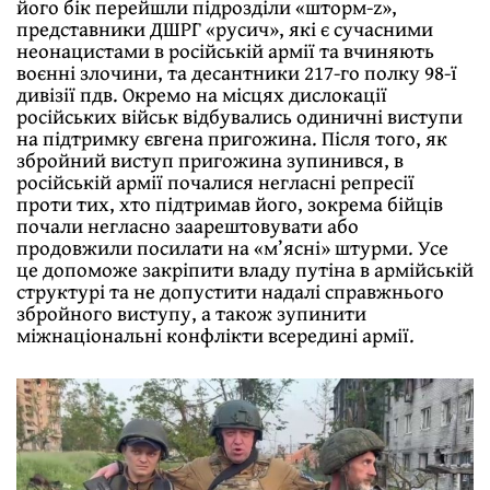
його бік перейшли підрозділи «шторм-z»,
представники ДШРГ «русич», які є сучасними
неонацистами в російській армії та вчиняють
воєнні злочини, та десантники 217-го полку 98-ї
дивізії пдв. Окремо на місцях дислокації
російських військ відбувались одиничні виступи
на підтримку євгена пригожина. Після того, як
збройний виступ пригожина зупинився, в
російській армії почалися негласні репресії
проти тих, хто підтримав його, зокрема бійців
почали негласно заарештовувати або
продовжили посилати на «м’ясні» штурми. Усе
це допоможе закріпити владу путіна в армійській
структурі та не допустити надалі справжнього
збройного виступу, а також зупинити
міжнаціональні конфлікти всередині армії.