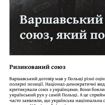
Ризикований союз
Варшавський договір мав у Польщі різні оцін
полярні позиції. Націонал-демократичні вида
критикували союз з українцями. Вони бояли
український рух у самій Польщі. А це сприй
часто заявляли, що українська національна с