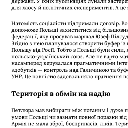
держави. У їхніх публікаціях лунали застер
для хаосу й політичних експериментів. А це
Натомість соціалісти підтримали договір. Во
допоможе Польщі захиститися від більшовикі
федерації, яку просував маршал Юзеф Пілсу
Згідно з нею планувалося створити буфер із
Польщу від Росії. Тобто в Польщі були сили,
польсько-український союз. Але не варто ма
насамперед керувалася прагматичними інте
здобутків — контроль над Галичиною та буфе
УНР. Це повністю задовольняло прагнення по
Територія в обмін на надію
Петлюра мав вибирати між поганим і дуже п
умови Польщі чи зазнати повної поразки від
Армія не мала зброї, боєприпасів, ліків. Те