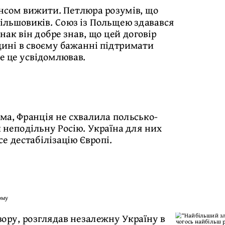
ансом вижити. Петлюра розумів, що
ільшовиків. Союз із Польщею здавався
ак він добре знав, що цей договір
ині в своєму бажанні підтримати
е це усвідомлював.
ма, Франція не схвалила польсько-
 неподільну Росію. Україна для них
е дестабілізацію Європі.
ому
вору, розглядав незалежну Україну в