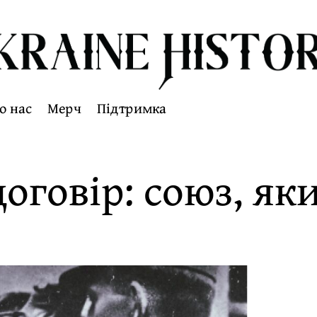
о нас
Мерч
Підтримка
оговір: союз, як