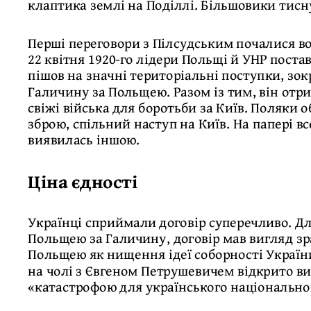
клаптика землі на Поділлі. Більшовики тисну
Перші переговори з Пілсудським почалися вос
22 квітня 1920-го лідери Польщі й УНР пост
пішов на значні територіальні поступки, зо
Галичину за Польщею. Разом із тим, він отри
свіжі війська для боротьби за Київ. Поляки о
зброю, спільний наступ на Київ. На папері в
виявилась іншою.
Ціна єдності
Українці сприймали договір суперечливо. Дл
Польщею за Галичину, договір мав вигляд зр
Польщею як нищення ідеї соборності України
на чолі з Євгеном Петрушевичем відкрито в
«катастрофою для українського національно