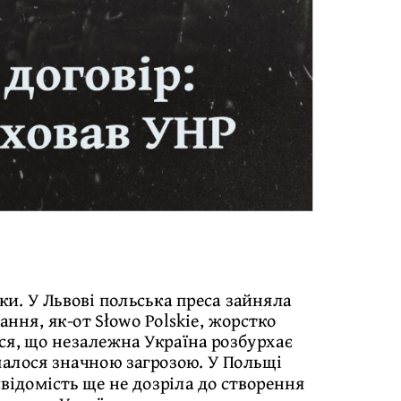
ки. У Львові польська преса зайняла
ння, як-от Słowo Polskie, жорстко
ся, що незалежна Україна розбурхає
малося значною загрозою. У Польщі
відомість ще не дозріла до створення