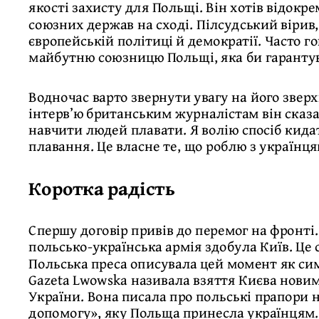
якості захисту для Польщі. Він хотів відокр
союзних держав на сході. Пілсудський віри
європейській політиці й демократії. Часто го
майбутню союзницю Польщі, яка би гарантув
Водночас варто звернути увагу на його зверх
інтерв’ю британським журналістам він сказав
навчити людей плавати. Я волію спосіб кид
плавання. Це власне те, що роблю з українц
Коротка радість
Спершу договір привів до перемог на фронті.
польсько-українська армія здобула Київ. Це
Польська преса описувала цей момент як сим
Gazeta Lwowska називала взяття Києва нови
України. Вона писала про польські прапори 
допомогу», яку Польща принесла українцям.