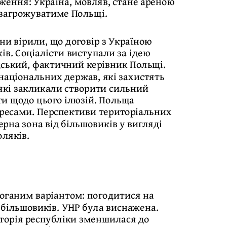
еження: Україна, мовляв, стане ареною
 загрожуватиме Польщі.
ни вірили, що договір з Україною
в. Соціалісти виступали за ідею
дський, фактичний керівник Польщі.
 національних держав, які захистять
 які закликали створити сильний
ти щодо цього ілюзій. Польща
ресами. Перспективи територіальних
рна зона від більшовиків у вигляді
ляків.
оганим варіантом: погодитися на
 більшовиків. УНР була виснажена.
риторія республіки зменшилася до