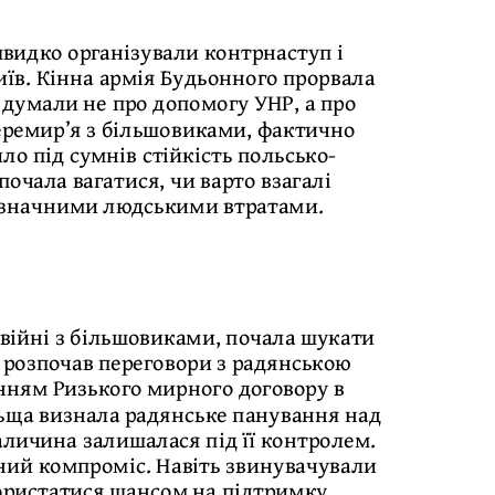
швидко організували контрнаступ і
иїв. Кінна армія Будьонного прорвала
 думали не про допомогу УНР, а про
еремир’я з більшовиками, фактично
ло під сумнів стійкість польсько-
почала вагатися, чи варто взагалі
я значними людськими втратами.
 війні з більшовиками, почала шукати
д розпочав переговори з радянською
нням Ризького мирного договору в
льща визнала радянське панування над
аличина залишалася під її контролем.
дний компроміс. Навіть звинувачували
користатися шансом на підтримку.