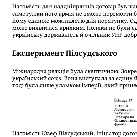
Натомість для наддніпрянців договір був ш
самотужки його армія не зможе перемогти б
йому єдиною можливістю для порятунку. Одн
може виявитися крихким. Поляки не були єд
українську державність й очільник УНР добр
Експеримент Пілсудського
Міжнародна реакція була скептичною. Зокре
український союз. Вона виступала за єдину й
тоді була лише уламком імперії, який принес
Антоній
Лістовський
та Симон
Петлюра на
більшовицьк
фронті
Натомість Юзеф Пілсудський, ініціатор дого