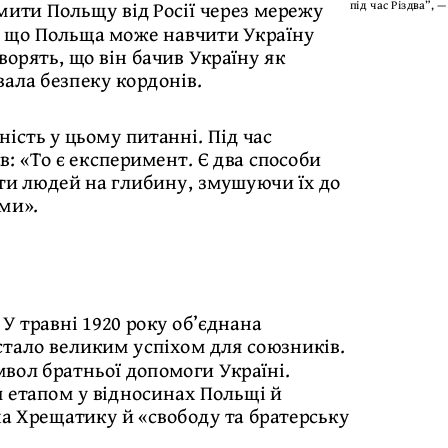
емити Польщу від Росії через мережу
в, що Польща може навчити Україну
ворять, що він бачив Україну як
ала безпеку кордонів.
ність у цьому питанні. Під час
: «То є експеримент. Є два способи
ати людей на глибину, змушуючи їх до
ями».
 У травні 1920 року об’єднана
 стало великим успіхом для союзників.
вол братньої допомоги Україні.
м етапом у відносинах Польщі й
на Хрещатику й «свободу та братерську