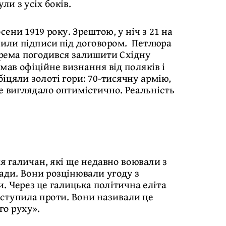
ли з усіх боків.
ени 1919 року. Зрештою, у ніч з 21 на
авили підписи під договором. Петлюра
крема погодився залишити Східну
мав офіційне визнання від поляків і
біцяли золоті гори: 70-тисячну армію,
се виглядало оптимістично. Реальність
я галичан, які ще недавно воювали з
ади. Вони розцінювали угоду з
. Через це галицька політична еліта
иступила проти. Вони називали це
го руху».