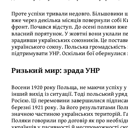
Проте успіхи тривали недовго. Більшовики 
вже через декілька місяців повернули собі К
фронт. Почався відступ. До осені поляки вже
власний порятунок. У жовтні вони уклали п
зрадивши українських союзників. Це постави
українського союзу. Польська громадськість 
підтримувати УНР. Оскільки бої обернулис
Ризький мир: зрада УНР
Восени 1920 року Польща, не маючи успіху у
інший вихід із ситуації. Тоді польський уря
Росією. Ці перемовини завершилися підписа
березні 1921 року. За його результатами По
значною частиною українських територій. Г
Поляки говорили про договір як про необхі
українців у пасивності й неспроможності с