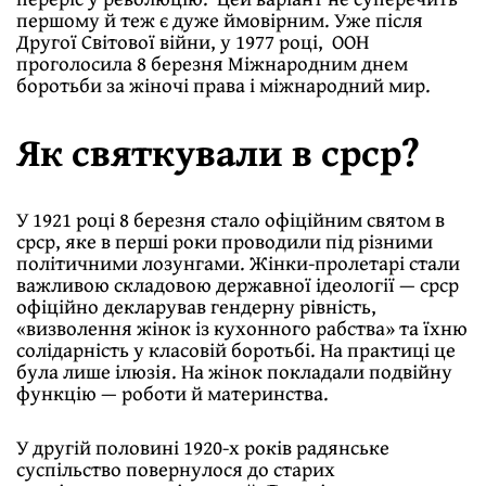
першому й теж є дуже ймовiрним. Уже пiсля
Другої Свiтової вiйни, у 1977 роцi, ООН
проголосила 8 березня Мiжнародним днем
боротьби за жiночi права i мiжнародний мир.
Як святкували в срср?
У 1921 роцi 8 березня стало офiцiйним святом в
срср, яке в першi роки проводили пiд рiзними
полiтичними лозунгами. Жiнки-пролетарi стали
важливою складовою державної iдеологiї — срср
офiцiйно декларував гендерну рiвнiсть,
«визволення жiнок iз кухонного рабства» та їхню
солiдарнiсть у класовiй боротьбi. На практицi це
була лише iлюзiя. На жiнок покладали подвiйну
функцiю — роботи й материнства.
У другiй половинi 1920-х рокiв радянське
суспiльство повернулося до старих