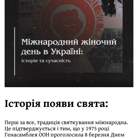
Історiя появи свята:
Перш за все, традицiя святкування мiжнародна.
Це пiдтверджується i тим, що у 1975 роцi
Генасамблея ООН проголосила 8 березня Днем