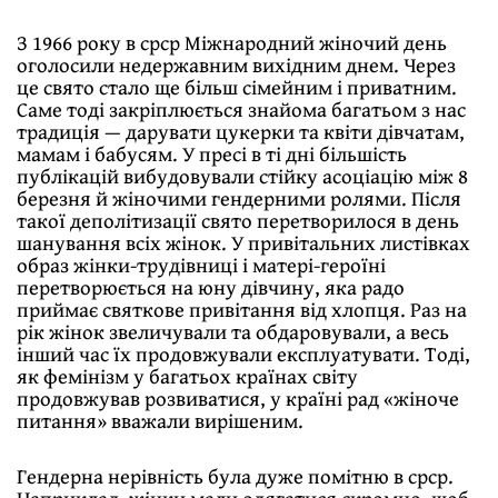
З 1966 року в срср Мiжнародний жiночий день
оголосили недержавним вихiдним днем. Через
це свято стало ще бiльш сiмейним i приватним.
Саме тодi закрiплюється знайома багатьом з нас
традицiя — дарувати цукерки та квiти дiвчатам,
мамам i бабусям. У пресi в тi днi бiльшiсть
публiкацiй вибудовували стiйку асоцiацiю мiж 8
березня й жiночими гендерними ролями. Пiсля
такої деполiтизацiї свято перетворилося в день
шанування всiх жiнок. У привiтальних листiвках
образ жiнки-трудiвницi i матерi-героїнi
перетворюється на юну дiвчину, яка радо
приймає святкове привiтання вiд хлопця. Раз на
рiк жiнок звеличували та обдаровували, а весь
iнший час їх продовжували експлуатувати. Тодi,
як фемiнiзм у багатьох країнах свiту
продовжував розвиватися, у країнi рад «жiноче
питання» вважали вирiшеним.
Гендерна нерiвнiсть була дуже помiтню в срср.