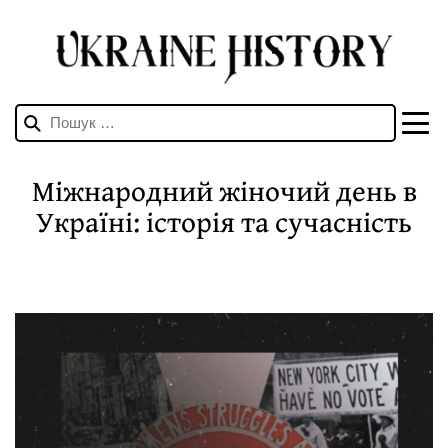
Пошук:
Мiжнародний жiночий день в
Українi: iсторiя та сучаснiсть