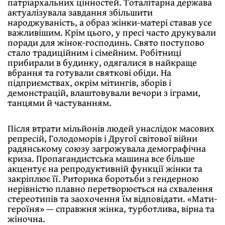
патрiархальних цiнностей. Тоталiтарна держава
актуалiзувала завдання збiльшити
народжуванiсть, а образ жiнки-матерi ставав усе
важливiшим. Крiм цього, у пресi часто друкували
поради для жiнок-господинь. Свято поступово
стало традицiйним i сiмейним. Робiтницi
прибирали в будинку, одягалися в найкраще
вбрання та готували святковi обiди. На
пiдприємствах, окрiм мiтингiв, зборiв i
демонстрацiй, влаштовували вечори з iграми,
танцями й частуванням.
Пiсля втрати мiльйонiв людей унаслiдок масових
репресiй, Голодоморiв i Другої свiтової вiйни
радянському союзу загрожувала демографiчна
криза. Пропагандистська машина все бiльше
акцентує на репродуктивнiй функцiї жiнки та
закрiплює її. Риторика боротьби з гендерною
нерiвнiстю плавно перетворюється на схвалення
стереотипiв та заохочення їм вiдповiдати. «Мати-
героїня» — справжня жiнка, турботлива, вiрна та
жiночна.