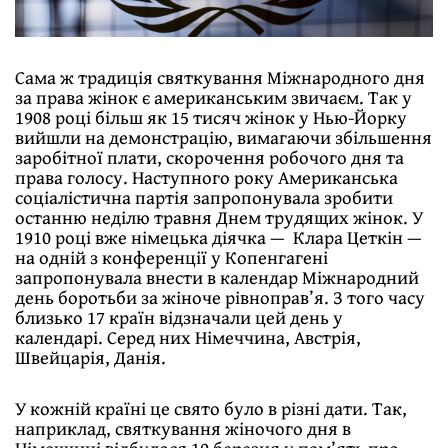
Сама ж традицiя святкування Мiжнародного дня
за права жiнок є американським звичаєм. Так у
1908 роцi бiльш як 15 тисяч жiнок у Нью-Йорку
вийшли на демонстрацiю, вимагаючи збiльшення
заробiтної плати, скорочення робочого дня та
права голосу. Наступного року Американська
соцiалiстична партiя запропонувала зробити
останню недiлю травня Днем трудящих жiнок. У
1910 роцi вже нiмецька дiячка — Клара Цеткiн —
на однiй з конференцiї у Копенгагенi
запропонувала внести в календар Мiжнародний
день боротьби за жiноче рiвноправ’я. З того часу
близько 17 країн вiдзначали цей день у
календарi. Серед них Нiмеччина, Австрiя,
Швейцарiя, Данiя.
У кожнiй країнi це свято було в рiзнi дати. Так,
наприклад, святкування жiночого дня в
Нiмеччинi вiдбулося 19 березня у пам’ять про