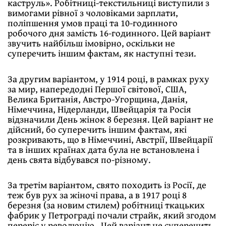
каструль». Робiтницi-текстильницi виступили з
вимогами рiвної з чоловiками зарплати,
полiпшення умов працi та 10-годинного
робочого дня замiсть 16-годинного. Цей варiант
звучить найбiльш iмовiрно, оскiльки не
суперечить iншим фактам, як наступнi тези.
За другим варiантом, у 1914 роцi, в рамках руху
за мир, напередоднi Першої свiтової, США,
Велика Британiя, Австро-Угорщина, Данiя,
Нiмеччина, Нiдерланди, Швейцарiя та Росiя
вiдзначили День жiнок 8 березня. Цей варiант не
дiйсний, бо суперечить iншим фактам, якi
розкривають, що в Нiмеччинi, Австрiї, Швейцарiї
та в iнших країнах дата була не встановлена i
день свята вiдбувався по-рiзному.
За третiм варiантом, свято походить iз Росiї, де
теж був рух за жiночi права, а в 1917 роцi 8
березня (за новим стилем) робiтницi ткацьких
фабрик у Петроградi почали страйк, який згодом
перерiс у революцiю. Цей варiант не суперечить