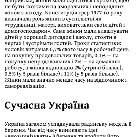
Наприклад, жiнки мали одягатися скромно, щоб
не бути схожими на аморальних i непорядних
жiнок з заходу. Конституцiя срср 1977-го року
визначала роль жiнки в суспiльствi як
«трудiвницi, матерi, виховательки своїх дiтей i
домогосподарки». Саме жiнки мали влаштувати
дiтей у хороший дитсадок i школу, стояти в
чергах i зустрiчати гостей. Трохи статистики:
чоловiк витрачав 0,7% свого часу в робочий день
на покупку продовольчих товарiв, 0,1% — на
покупку непродовольчих i 2% — на домашню
роботу, а жiнка вiдповiдно 2% (утричi бiльше),
0,5% (у 5 разiв бiльше) i 11% (у 5 разiв бiльше).
Жiнки мали значно менше часу на вiдпочинок i
самореалiзацiю.
Сучасна Україна
Україна загалом успадкувала радянську модель 8
березня. Час вiд часу виникають iдеї
«декомунiзувати» 8 березня та зробити його