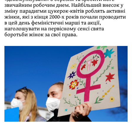
звичайним робочим днем. Найбiльший внесок у
змiну парадигми цукерок-квiтiв роблять активнi
жiнки, якi з кiнця 2000-х рокiв почали проводити
в цей день фемiнiстичнi маршi та акцiї,
наголошувати на первiсному сенсi свята
боротьби жiнок за свої права.