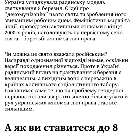
Україна успадкувала радянську модель
святкування 8 березня. Є iдеї про
“декомунiзацiю” цього свята та зроблення його
звичайним робочим днем. Фемiнiстичнi маршi та
акцiї, проводженi активними жiнками з кiнця
2000-х рокiв, наголошують на первiсному сенсi
свята – боротьбi жiнок за свої права.
Чи можна це свято вважати росiйським?
Насправдi однозначної вiдповiдi немає, оскiльки
версiї походження рiзняться. Проте в Українi
радянський вплив на трактування 8 березня є
величезним, а вихiдним воно є переважно в
країнах колишнього соцiалiстичного табору.
Головним є саме те, що на проблему гендерної
нерiвностi стали звертати значно бiльше уваги й
рух українських жiнок за свої права стає все
сильнiшим.
А як ви ставитеся до 8