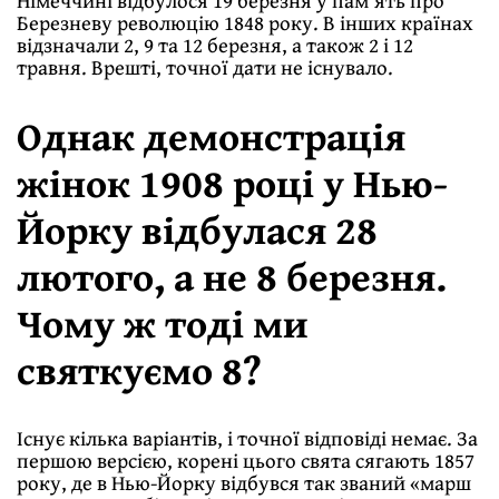
Березневу революцiю 1848 року. В iнших країнах
вiдзначали 2, 9 та 12 березня, а також 2 i 12
травня. Врештi, точної дати не iснувало.
Однак демонстрацiя
жiнок 1908 роцi у Нью-
Йорку вiдбулася 28
лютого, а не 8 березня.
Чому ж тодi ми
святкуємо 8?
Існує кiлька варiантiв, i точної вiдповiдi немає. За
першою версiєю, коренi цього свята сягають 1857
року, де в Нью-Йорку вiдбувся так званий «марш