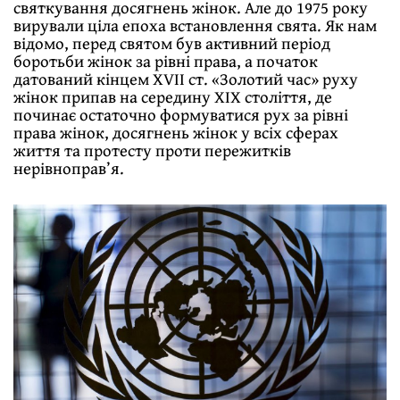
святкування досягнень жiнок. Але до 1975 року
вирували цiла епоха встановлення свята. Як нам
вiдомо, перед святом був активний період
боротьби жiнок за рiвнi права, а початок
датований кiнцем XVII ст. «Золотий час» руху
жiнок припав на середину ХІХ столiття, де
починає остаточно формуватися рух за рiвнi
права жiнок, досягнень жiнок у всiх сферах
життя та протесту проти пережиткiв
нерiвноправ’я.