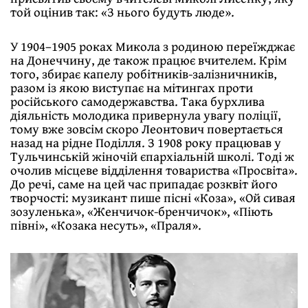
той оцінив так: «З нього будуть люде».
У 1904–1905 роках Микола з родиною переїжджає
на Донеччину, де також працює вчителем. Крім
того, збирає капелу робітників-залізничників,
разом із якою виступає на мітингах проти
російського самодержавства. Така бурхлива
діяльність молодика привернула увагу поліції,
тому вже зовсім скоро Леонтович повертається
назад на рідне Поділля. З 1908 року працював у
Тульчинській жіночій єпархіальній школі. Тоді ж
очолив місцеве відділення товариства «Просвіта».
До речі, саме на цей час припадає розквіт його
творчості: музикант пише пісні «Коза», «Ой сивая
зозуленька», «Женчичок-бренчичок», «Піють
півні», «Козака несуть», «Праля».