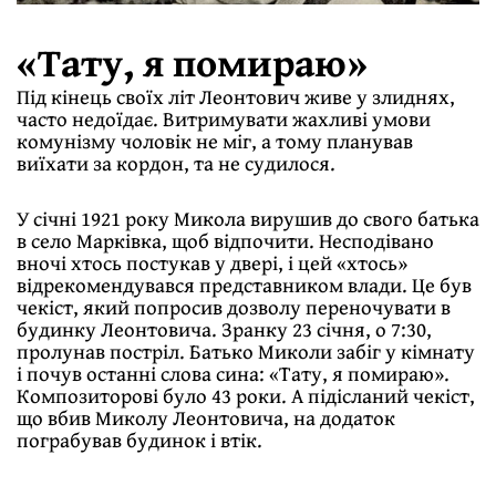
«Тату, я помираю»
Під кінець своїх літ Леонтович живе у злиднях,
часто недоїдає. Витримувати жахливі умови
комунізму чоловік не міг, а тому планував
виїхати за кордон, та не судилося.
У січні 1921 року Микола вирушив до свого батька
в село Марківка, щоб відпочити. Несподівано
вночі хтось постукав у двері, і цей «хтось»
відрекомендувався представником влади. Це був
чекіст, який попросив дозволу переночувати в
будинку Леонтовича. Зранку 23 січня, о 7:30,
пролунав постріл. Батько Миколи забіг у кімнату
і почув останні слова сина: «Тату, я помираю».
Композиторові було 43 роки. А підісланий чекіст,
що вбив Миколу Леонтовича, на додаток
пограбував будинок і втік.