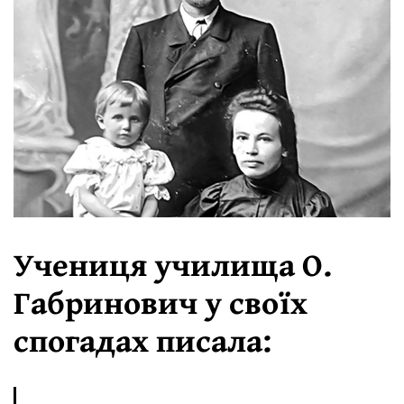
Учениця училища О.
Габринович у своїх
спогадах писала: