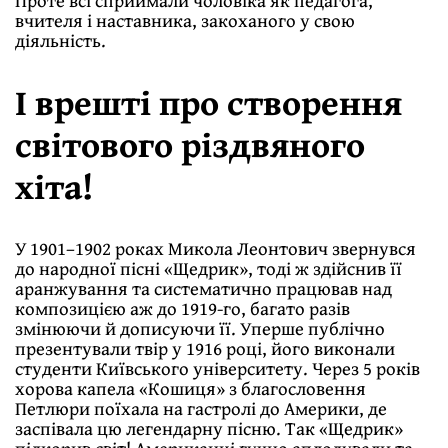
Проте всі сприймали чоловіка як педагога,
вчителя і наставника, закоханого у свою
діяльність.
І врешті про створення
світового різдвяного
хіта!
У 1901–1902 роках Микола Леонтович звернувся
до народної пісні «Щедрик», тоді ж здійснив її
аранжування та систематично працював над
композицією аж до 1919-го, багато разів
змінюючи й дописуючи її. Уперше публічно
презентували твір у 1916 році, його виконали
студенти Київського університету. Через 5 років
хорова капела «Кошиця» з благословення
Петлюри поїхала на гастролі до Америки, де
заспівала цю легендарну пісню. Так «Щедрик»
підкорив світ! Американці гучно аплодували та