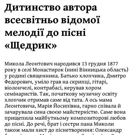
Дитинство автора
всесвітньо відомої
мелодії до пісні
«Щедрик»
Микола Леонтович народився 13 грудня 1877
року в селі Монастирок (нині Вінницька область)
у родині священника. Батько хлопчика, Дмитро
Федорович, уміло грав на скрипці, гітарі,
віолончелі, контрабасі, керував хором
семінаристів. Так, початкову музичну освіту
хлопчик отримав саме від тата. А ось мама
Леонтовича, Марія Йосипівна, гарно співала й
зачарувала сина своєю майстерністю. Саме вона
прищепила майбутньому композиторові любов
до пісні. До речі, брат і сестри пана Миколи
також мали хист до піснетворення: Олександр