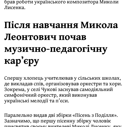
брав роботи українського композитора Миколи
Лисенка.
Після навчання Микола
Леонтович почав
музично-педагогічну
карʼєру
Спершу хлопець учителював у сільських школах,
де викладав спів, організовував оркестри та хори.
Зокрема, у селі Чукові заснував самодіяльний
симфонічний оркестр, який виконував
українські мелодії та п’єси.
Паралельно видав дві збірки «Пісень з Поділля».
Зазначимо, що першу пісенну збірку чоловік
присвятив своєму вчителеві Миколі Лисенку, яку