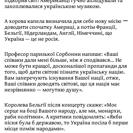
захоплювалися українською музикою.
А хорова капела визначила для себе нову місію ー
доводити спочатку Америці, а потім Франції,
Бельгії, Нідерландам, Англії, Німеччині, що
Україна — це не росія.
Професор паризької Сорбонни напише: «Ваші
співаки дали мені більше, ніж я сподівався… Не
може бути кращої, досконалішої пропаганди для
того, щоб дати світові пізнати українську націю.
Вам заперечують існування Вашої нації, отже,
Ваші співаки доводять світові, що ця нація має
незрівнянно — могутню душу».
Королева Бельгії після концерту скаже: «Моє
серце на боці Вашого народу, але ми, монархи,
раби політики». А критики повідомлять: «Якби
пісня була б державою, то Україна посіла б перше
місце поміж народами».