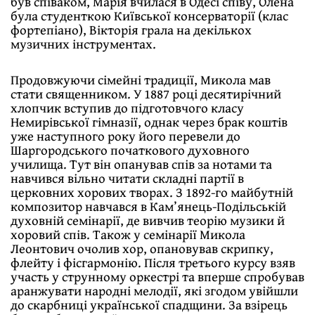
був співаком, Марія вчилася в Одесі співу, Олена
була студенткою Київської консерваторії (клас
фортепіано), Вікторія грала на декількох
музичних інструментах.
Продовжуючи сімейні традиції, Микола мав
стати священником. У 1887 році десятирічний
хлопчик вступив до підготовчого класу
Немирівської гімназії, однак через брак коштів
уже наступного року його перевели до
Шаргородського початкового духовного
училища. Тут він опанував спів за нотами та
навчився вільно читати складні партії в
церковних хорових творах. З 1892-го майбутній
композитор навчався в Кам’янець-Подільській
духовній семінарії, де вивчив теорію музики й
хоровий спів. Також у семінарії Микола
Леонтович очолив хор, опановував скрипку,
флейту і фісгармонію. Після третього курсу взяв
участь у струнному оркестрі та вперше спробував
аранжувати народні мелодії, які згодом увійшли
до скарбниці української спадщини. За взірець