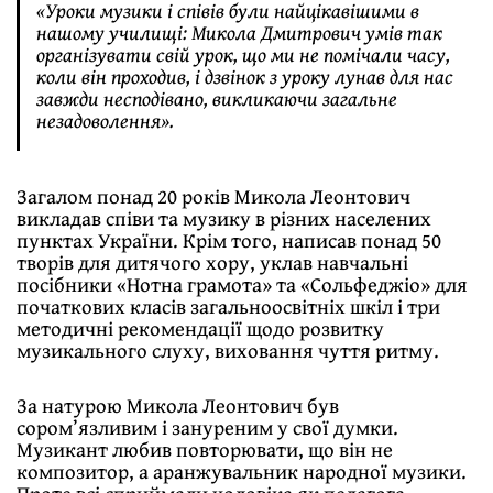
«Уроки музики і співів були найцікавішими в
нашому училищі: Микола Дмитрович умів так
організувати свій урок, що ми не помічали часу,
коли він проходив, і дзвінок з уроку лунав для нас
завжди несподівано, викликаючи загальне
незадоволення».
Загалом понад 20 років Микола Леонтович
викладав співи та музику в різних населених
пунктах України. Крім того, написав понад 50
творів для дитячого хору, уклав навчальні
посібники «Нотна грамота» та «Сольфеджіо» для
початкових класів загальноосвітніх шкіл і три
методичні рекомендації щодо розвитку
музикального слуху, виховання чуття ритму.
За натурою Микола Леонтович був
сором’язливим і зануреним у свої думки.
Музикант любив повторювати, що він не
композитор, а аранжувальник народної музики.