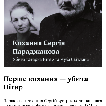
Перше кохання — убита
Нігяр
Перше своє кохання Сергій зустрів, коли навчався
в кіноінституті. Якось хлопець гуляв по ЦУМу і