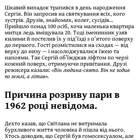
Цікавий випадок трапився в день народження
Сергія. Він запросив на святкування всіх, кого
зус­трів. Друзів, знайомих, колег, сусідів…
Прийшло понад 100 осіб, хоча маленька квартира
митця ледь вміщувала 20. Тоді іменинник узяв
килими й постелив їх у під’їзді з п’ятого поверху
до першого. Гості розмістилися на сходах — від
верху до низу — і насолоджувалися їжею та
напоями. Так Сергій обʼїжджав ліфтом по черзі
кожний поверх, отримуючи привітання. Друзі
режисера казали:
«Він людина-свято. Він не ходив
по землі, а літав».
Причина розриву пари в
1962 році невідома.
Дехто казав, що Світлана не витримала
бурхливого життя чоловіка й пішла від нього.
Хтось доводив, що Сергій був гомосексуалом, але