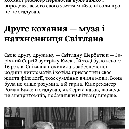
впродовж всього свого життя майже ніколи про
це не згадував.
Друге кохання — муза і
натхненниця Світлана
Свою другу дружину — Світлану Щербатюк — 30-
річний Сергій зустрів у Києві. Їй тоді було всього
16 років. Світлана походила з забезпеченої
родини дипломатів і хотіла присвятити своє
життя філології, тож сумлінно вчила мови. Вона
була не лише розумна, а й гарна. Кінорежисер
Роман Балаян згадував, як Сергій казав, що ледь
не знепритомнів, побачивши Світлану вперше.