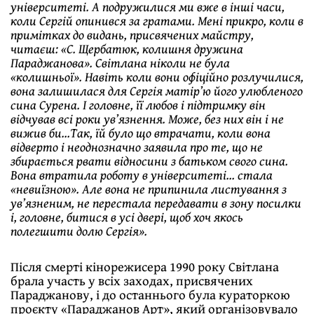
університеті. А подружилися ми вже в інші часи,
коли Сергій опинився за гратами. Мені прикро, коли в
примітках до видань, присвячених майстру,
читаєш: «С. Щербатюк, колишня дружина
Параджанова». Світлана ніколи не була
«колишньої». Навіть коли вони офіційно розлучилися,
вона залишилася для Сергія матір’ю його улюбленого
сина Сурена. І головне, її любов і підтримку він
відчував всі роки ув’язнення. Може, без них він і не
вижив би…Так, їй було що втрачати, коли вона
відверто і неоднозначно заявила про те, що не
збирається рвати відносини з батьком свого сина.
Вона втратила роботу в університеті… стала
«невиїзною». Але вона не припинила листування з
ув’язненим, не перестала передавати в зону посилки
і, головне, битися в усі двері, щоб хоч якось
полегшити долю Сергія».
Після смерті кінорежисера 1990 року Світлана
брала участь у всіх заходах, присвячених
Параджанову, і до останнього була кураторкою
проєкту «Параджанов Арт», який організовувало