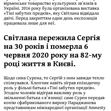
вірменське товариство культурних звʼязків в
Україні. 2016 року була організована виставка
«Тіні забутих предків», яку Світлана відвідала
двічі. Перед закриттям один день експозиція
працювала лише для неї.
Світлана пережила Сергія
на 30 років і померла 6
червня 2020 року на 82-му
році життя в Києві.
Щодо сина Сурена, то Сергій з ним завжди тепло
спілкувався. Хлопчик навіть зіграв епізодичну
роль у фільмі батька «Тіні забутих предків».
Згодом чоловік відіграв важливу роль у
звільненні батька з в’язниці: саме Сурен передав
копію сфабрикованого вироку Параджанова
представникам міжнародної організації Аmnesty