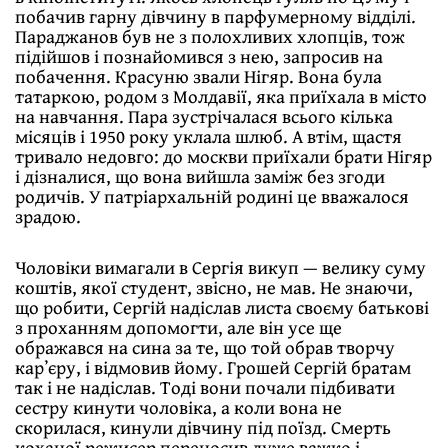
побачив гарну дівчину в парфумерному відділі.
Параджанов був не з полохливих хлопців, тож
підійшов і познайомився з нею, запросив на
побачення. Красуню звали Нігяр. Вона була
татаркою, родом з Молдавії, яка приїхала в місто
на навчання. Пара зустрічалася всього кілька
місяців і 1950 року уклала шлюб. А втім, щастя
тривало недовго: до москви приїхали брати Нігяр
і дізналися, що вона вийшла заміж без згоди
родичів. У патріархальній родині це вважалося
зрадою.
Чоловіки вимагали в Сергія викуп — велику суму
коштів, якої студент, звісно, не мав. Не знаючи,
що робити, Сергій надіслав листа своєму батькові
з проханням допомогти, але він усе ще
ображався на сина за те, що той обрав творчу
карʼєру, і відмовив йому. Грошей Сергій братам
так і не надіслав. Тоді вони почали підбивати
сестру кинути чоловіка, а коли вона не
скорилася, кинули дівчину під поїзд. Смерть
коханої режисер переносив дуже важко і