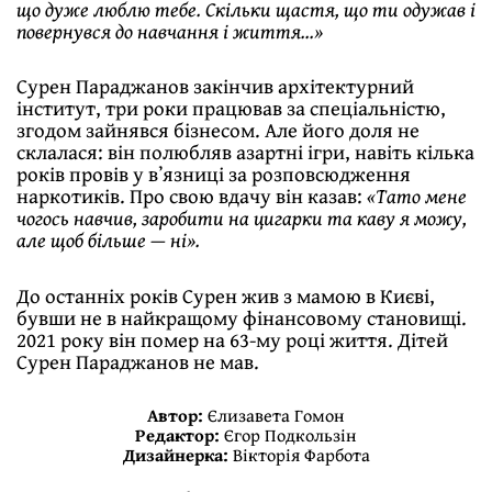
що дуже люблю тебе. Скільки щастя, що ти одужав і
повернувся до навчання і життя…»
Сурен Параджанов закінчив архітектурний
інститут, три роки працював за спеціальністю,
згодом зайнявся бізнесом. Але його доля не
склалася: він полюбляв азартні ігри, навіть кілька
років провів у вʼязниці за розповсюдження
наркотиків. Про свою вдачу він казав:
«Тато мене
чогось навчив, заробити на цигарки та каву я можу,
але щоб більше — ні».
До останніх років Сурен жив з мамою в Києві,
бувши не в найкращому фінансовому становищі.
2021 року він помер на 63-му році життя. Дітей
Сурен Параджанов не мав.
Автор:
Єлизавета Гомон
Редактор:
Єгор Подкользін
Дизайнерка:
Вікторія Фарбота