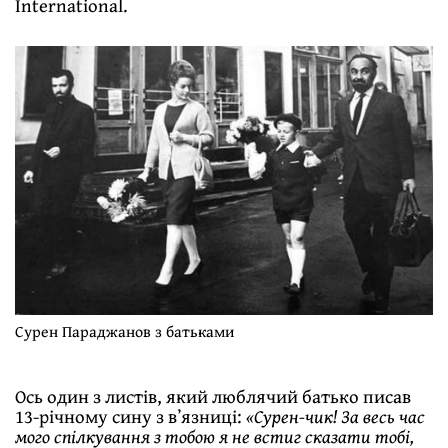
International.
Сурен Параджанов з батьками
Ось один з листів, який люблячий батько писав
13-річному сину з вʼязниці:
«Сурен-чик! За весь час
мого спілкування з тобою я не встиг сказати тобі,