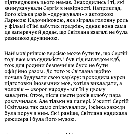
підтверджень цього немає. Знаходились і ті, які
звинувачували Сергія в невірності. Наприклад,
його кілька разів «одружували» з акторкою
Ларисою Кадочніковою, яка зіграла головну роль
у фільмі «Тіні забутих предків», однак вона сама
це заперечує й додає, що Світлана взагалі не була
ревнивою дружиною.
Найімовірнішою версією може бути те, що Сергій
тоді вже мав судимість і був під наглядом кдб,
тож для родини безпечніше було не бути
офіційно разом. До того ж Світлана щойно
почала будувати свою карʼєру: проходила курси
підготовки іноземних мов, хотіла викладати, а
чоловік — «ворог народу» міг їй у цьому
завадити. Отже, після шести років шлюбу пара
розлучилася. Але тільки на папері. У житті Сергій
і Світлана так само спілкувалися, і жінка завжди
була поруч з ним. Як і раніше, Світлана надихала
режисера і була його музою.