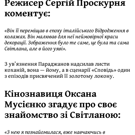
Режисер Сергій Проскурня
коментує:
«Він її переміщав в епоху італійського Відродження в
колажах. Він малював для неї неймовірної краси
декорації. Зображення було те саме, це була та сама
Світлана, але в його уяві».
З ув’язнення Параджанов надсилав листи
коханій, вона — йому, а в сценарії «Сповідь» один
з епізодів прис­вячений її золотому локону.
Кінознавиця Оксана
Мусієнко згадує про своє
знайомство зі Світланою:
«З нею я познайомилася, вже навчаючись в