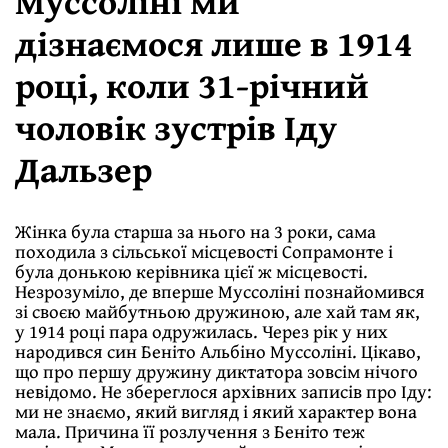
Муссоліні ми
дізнаємося лише в 1914
році, коли 31-річний
чоловік зустрів Іду
Дальзер
Жінка була старша за нього на 3 роки, сама
походила з сільської місцевості Сопрамонте і
була донькою керівника цієї ж місцевості.
Незрозуміло, де вперше Муссоліні познайомився
зі своєю майбутньою дружиною, але хай там як,
у 1914 році пара одружилась. Через рік у них
народився син Беніто Альбіно Муссоліні. Цікаво,
що про першу дружину диктатора зовсім нічого
невідомо. Не збереглося архівних записів про Іду:
ми не знаємо, який вигляд і який характер вона
мала. Причина її розлучення з Беніто теж