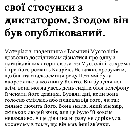
свої стосунки з
диктатором. Згодом він
був опублікований.
Матеріал зі щоденника «Таємний Муссоліні»
дозволив дослідникам дізнатися про одну з
найцікавіших сторінок життя Муссоліні, зокрема
і про його роман з Кларіче. Не важко зрозуміти,
що багата спадкоємиця роду Петаччі була
хворобливо закохана у Беніто. Він був для неї
всім, вона могла увесь день сидіти біля телефону
й чекати його дзвінка. Бували дні, коли вона
голосно сміялась або плакала від того, як так
сильно любить його. Вона знала, який він звір,
скількох людей вбив, але це було їй зовсім
неважливо. А ще дівчина ні разу не дорікнула
коханому в тому, що він мав інші зв’язки.