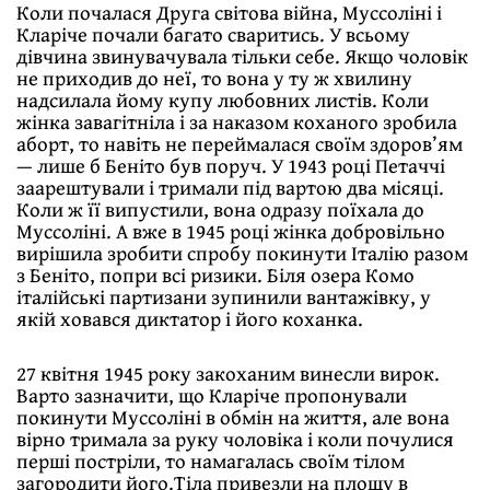
Коли почалася Друга світова війна, Муссоліні і
Кларіче почали багато сваритись. У всьому
дівчина звинувачувала тільки себе. Якщо чоловік
не приходив до неї, то вона у ту ж хвилину
надсилала йому купу любовних листів. Коли
жінка завагітніла і за наказом коханого зробила
аборт, то навіть не переймалася своїм здоров’ям
— лише б Беніто був поруч. У 1943 році Петаччі
заарештували і тримали під вартою два місяці.
Коли ж її випустили, вона одразу поїхала до
Муссоліні. А вже в 1945 році жінка добровільно
вирішила зробити спробу покинути Італію разом
з Беніто, попри всі ризики. Біля озера Комо
італійські партизани зупинили вантажівку, у
якій ховався диктатор і його коханка.
27 квітня 1945 року закоханим винесли вирок.
Варто зазначити, що Кларіче пропонували
покинути Муссоліні в обмін на життя, але вона
вірно тримала за руку чоловіка і коли почулися
перші постріли, то намагалась своїм тілом
загородити його.Тіла привезли на площу в