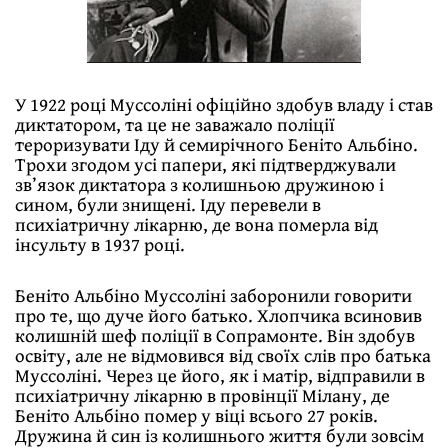
У 1922 році Муссоліні офіційно здобув владу і став
диктатором, та це не заважало поліції
тероризувати Іду й семирічного Беніто Альбіно.
Трохи згодом усі папери, які підтверджували
зв’язок диктатора з колишньою дружиною і
сином, були знищені. Іду перевели в
психіатричну лікарню, де вона померла від
інсульту в 1937 році.
Беніто Альбіно Муссоліні заборонили говорити
про те, що дуче його батько. Хлопчика всиновив
колишній шеф поліції в Сопрамонте. Він здобув
освіту, але не відмовився від своїх слів про батька
Муссоліні. Через це його, як і матір, відправили в
психіатричну лікарню в провінції Мілану, де
Беніто Альбіно помер у віці всього 27 років.
Дружина й син із колишнього життя були зовсім