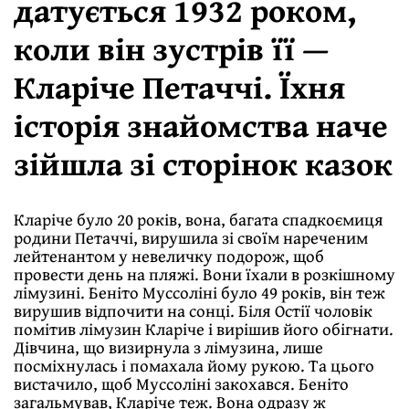
датується 1932 роком,
коли він зустрів її —
Кларіче Петаччі. Їхня
історія знайомства наче
зійшла зі сторінок казок
Кларіче було 20 років, вона, багата спадкоємиця
родини Петаччі, вирушила зі своїм нареченим
лейтенантом у невеличку подорож, щоб
провести день на пляжі. Вони їхали в розкішному
лімузині. Беніто Муссоліні було 49 років, він теж
вирушив відпочити на сонці. Біля Остії чоловік
помітив лімузин Кларіче і вирішив його обігнати.
Дівчина, що визирнула з лімузина, лише
посміхнулась і помахала йому рукою. Та цього
вистачило, щоб Муссоліні закохався. Беніто
загальмував, Кларіче теж. Вона одразу ж