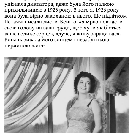
упізнала диктатора, адже була його палкою
прихильницею з 1926 року. З того ж 1926 року
вона була вірно закоханою в нього. Ще підлітком
Петаччі писала листи Беніто: «я мрію покласти
свою голову на ваші груди, щоб чути як б`ється
ваше велике серце», «дуче, я живу заради вас».
Вона називала його сонцем і незабутньою
перлиною життя.