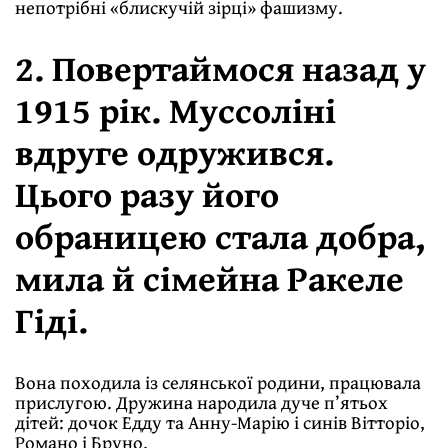
непотрібні «блискучій зірці» фашизму.
2. Повертаймося назад у
1915 рік. Муссоліні
вдруге одружився.
Цього разу його
обраницею стала добра,
мила й сімейна Ракеле
Гіді.
Вона походила із селянської родини, працювала
прислугою. Дружина народила дуче п’ятьох
дітей: дочок Едду та Анну-Марію і синів Вітторіо,
Романо і Бруно.