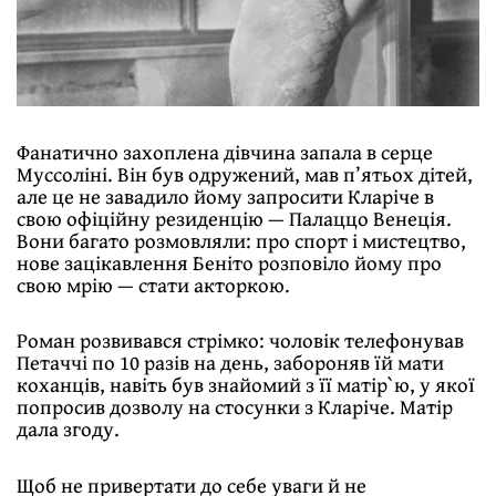
Фанатично захоплена дівчина запала в серце
Муссоліні. Він був одружений, мав п’ятьох дітей,
але це не завадило йому запросити Кларіче в
свою офіційну резиденцію — Палаццо Венеція.
Вони багато розмовляли: про спорт і мистецтво,
нове зацікавлення Беніто розповіло йому про
свою мрію — стати акторкою.
Роман розвивався стрімко: чоловік телефонував
Петаччі по 10 разів на день, забороняв їй мати
коханців, навіть був знайомий з її матір`ю, у якої
попросив дозволу на стосунки з Кларіче. Матір
дала згоду.
Щоб не привертати до себе уваги й не