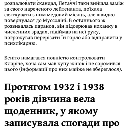
розпалювати скандал, Петаччі таки вийшла заміж
за свого нареченого лейтенанта, поїхала
святкувати з ним медовий місяць, але швидко
повернулася до Муссоліні. В останнього ж
розвивалась параноя, він підозрював коханку в
численних зрадах, підіймав на неї руку,
погрожував перерізати їй горло або відправити у
психлікарню.
Беніто намагався повністю контролювати
Кларіче, хоча сам мав купу жінок і не соромився
цього (інформації про них майже не збереглося).
Протягом 1932 і 1938
років дівчина вела
щоденник, у якому
записувала спогади про