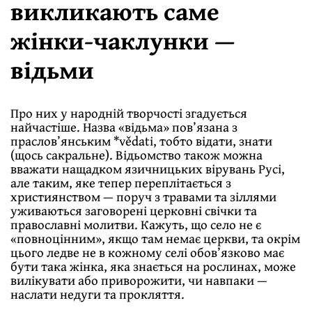
викликають саме
жінки-чаклунки —
відьми
Про них у народній творчості згадується
найчастіше. Назва «відьма» пов’язана з
праслов’янським *vědati, тобто відати, знати
(щось сакральне). Відьомство також можна
вважати нащадком язичницьких вірувань Русі,
але таким, яке тепер переплітається з
християнством — поруч з травами та зіллями
уживаються заговорені церковні свічки та
православні молитви. Кажуть, що село не є
«повноцінним», якщо там немає церкви, та окрім
цього ледве не в кожному селі обов’язково має
бути така жінка, яка знається на рослинах, може
вилікувати або приворожити, чи навпаки —
наслати недуги та прокляття.