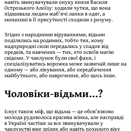
навіть звинувачували онуку князя Василя
Острозького Алоїзу: ходили чутки, що вона
підшивала людям жаб’ячі лапки в одяг, а
монахині в її присутності сходили з розуму.
Згідно з народними віруваннями, відьми
поділялись на родимих, тобто тих, кому
надприродні сили передались у спадок від
предків, та навчених — тих, хто освоїв магію
свідомо. У чаклунок були свої фахи, і
спеціалізуватись ворожка може зазвичай лише на
одному — або лікування, або передбачення
майбутнього, або наврочення, або щось інше.
Чоловіки-відьми…?
Існує також міф, що відьма — це обов’язково
молода рудоволоса красива жінка, але насправді
в Україні частіше за все звинувачували у
чаклунстві вже зрілих або навіть похилого віку