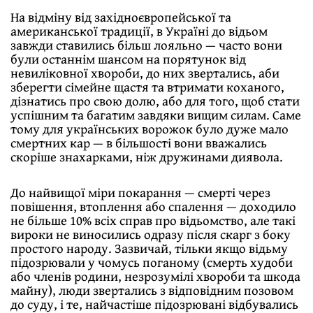
На відміну від західноєвропейської та
американської традиції, в Україні до відьом
завжди ставились більш лояльно — часто вони
були останнім шансом на порятунок від
невиліковної хвороби, до них звертались, аби
зберегти сімейне щастя та втримати коханого,
дізнатись про свою долю, або для того, щоб стати
успішним та багатим завдяки вищим силам. Саме
тому для українських ворожок було дуже мало
смертних кар — в більшості вони вважались
скоріше знахарками, ніж дружинами диявола.
До найвищої міри покарання — смерті через
повішення, втоплення або спалення — доходило
не більше 10% всіх справ про відьомство, але такі
вироки не виносились одразу після скарг з боку
простого народу. Зазвичай, тільки якщо відьму
підозрювали у чомусь поганому (смерть худоби
або членів родини, незрозумілі хвороби та шкода
майну), люди звертались з відповідним позовом
до суду, і те, найчастіше підозрювані відбувались