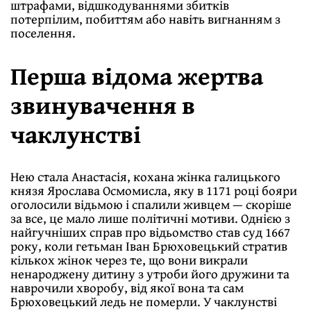
штрафами, відшкодуваннями збитків
потерпілим, побиттям або навіть вигнанням з
поселення.
Перша відома жертва
звинувачення в
чаклунстві
Нею стала Анастасія, кохана жінка галицького
князя Ярослава Осмомисла, яку в 1171 році бояри
оголосили відьмою і спалили живцем — скоріше
за все, це мало лише політичні мотиви. Однією з
найгучніших справ про відьомство став суд 1667
року, коли гетьман Іван Брюховецький стратив
кількох жінок через те, що вони викрали
ненароджену дитину з утроби його дружини та
наврочили хворобу, від якої вона та сам
Брюховецький ледь не померли. У чаклунстві