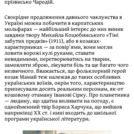
прізвисько Чародій.
Своєрідне продовження давнього чаклунства в
Україні можна побачити в карпатських
мольфарах — найбільший інтерес до них виник
завдяки твору Михайла Коцюбинського «Тіні
забутих предків» (1911), або в козаках-
характерниках — за повір’ями, вони могли
ловити ворожі кулі руками, ставати
невидимими, перетворюватись на тварин,
замовляти зброю, лікувати біль та ще багато чого
незвичного. Вважається, що фольклорний герой
козак Мамай теж належав до таких особливих
українських воїнів, окрім того, характерництво
приписували досить реальним персонам, як-от
кошовому отаману Іванові Сірку. Про планетника
— людину, що здатна впливати на погоду, є
однойменний твір Бориса Харчука, що вийшов
наприкінці ХХ ст. і нині входить до шкільної
програми української літератури.