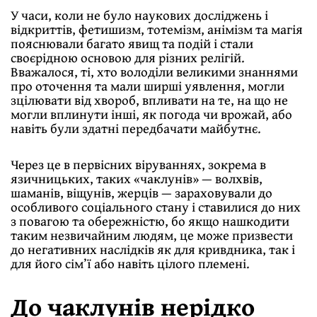
У часи, коли не було наукових досліджень і
відкриттів, фетишизм, тотемізм, анімізм та магія
пояснювали багато явищ та подій і стали
своєрідною основою для різних релігій.
Вважалося, ті, хто володіли великими знаннями
про оточення та мали ширші уявлення, могли
зцілювати від хвороб, впливати на те, на що не
могли вплинути інші, як погода чи врожай, або
навіть були здатні передбачати майбутнє.
Через це в первісних віруваннях, зокрема в
язичницьких, таких «чаклунів» — волхвів,
шаманів, віщунів, жерців — зараховували до
особливого соціального стану і ставилися до них
з повагою та обережністю, бо якщо нашкодити
таким незвичайним людям, це може призвести
до негативних наслідків як для кривдника, так і
для його сім’ї або навіть цілого племені.
До чаклунів нерідко