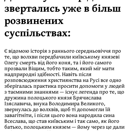
звертались уже в більш
розвинених
суспільствах:
Є відомою історія з раннього середньовіччя про
те, що волхви передбачили київському князеві
Олегу смерть від його коня, та і його самого
прозвали Віщим, тобто таким, який міг мати
надприродні здібності. Навіть після
розповсюдження християнства на Русі все одно
зберігалась практика просити допомоги у людей
з таємними знаннями — існує легенда про те, що
дружина полоцького князя Брячислава
Ізяславича, внука Володимира Великого,
звернулась до волхвів, щоб ті допомогли їй
завагітніти, і після цього вона народила сина
Всеслава, що став київським і так само, як його
батько, полоцьким князем — йому через це дали