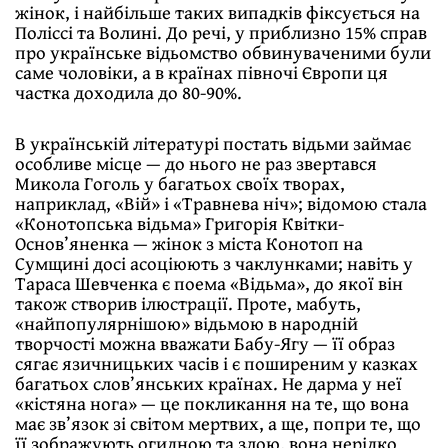
жінок, і найбільше таких випадків фіксується на
Поліссі та Волині. До речі, у приблизно 15% справ
про українське відьомство обвинуваченими були
саме чоловіки, а в країнах півночі Європи ця
частка доходила до 80-90%.
В українській літературі постать відьми займає
особливе місце — до нього не раз звертався
Микола Гоголь у багатьох своїх творах,
наприклад, «Вій» і «Травнева ніч»; відомою стала
«Конотопська відьма» Григорія Квітки-
Основ’яненка — жінок з міста Конотоп на
Сумщині досі асоціюють з чаклунками; навіть у
Тараса Шевченка є поема «Відьма», до якої він
також створив ілюстрації. Проте, мабуть,
«найпопулярнішою» відьмою в народній
творчості можна вважати Бабу-Ягу — її образ
сягає язичницьких часів і є поширеним у казках
багатьох слов’янських країнах. Не дарма у неї
«кістяна нога» — це покликання на те, що вона
має зв’язок зі світом мертвих, а ще, попри те, що
її зображують огидною та злою, вона нерідко