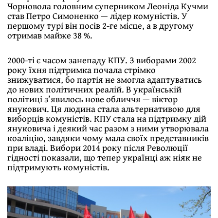
Чорновола головним суперником Леоніда Кучми
став Петро Симоненко — лідер комуністів. У
першому турі він посів 2-ге місце, а в другому
отримав майже 38 %.
2000-ті є часом занепаду КПУ. З виборами 2002
року їхня підтримка почала стрімко
знижуватися, бо партія не змогла адаптуватись
до нових політичних реалій. В українській
політиці з’явилось нове обличчя — віктор
янукович. Ця людина стала альтернативою для
виборців комуністів. КПУ стала на підтримку дій
януковича і деякий час разом з ними утворювала
коаліцію, завдяки чому мала своїх представників
при владі. Вибори 2014 року після Революції
гідності показали, що тепер українці аж ніяк не
підтримують комуністів.