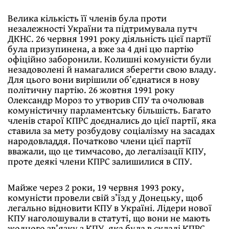
Велика кількість її членів була проти
незалежності України та підтримувала путч
ДКНС. 26 червня 1991 року діяльність цієї партії
була призупинена, а вже за 4 дні цю партію
офіційно заборонили. Колишні комуністи були
незадоволені й намагалися зберегти свою владу.
Для цього вони вирішили об’єднатися в нову
політичну партію. 26 жовтня 1991 року
Олександр Мороз то утворив СПУ та очолював
комуністичну парламентську більшість. Багато
членів старої КПРС доєднались до цієї партії, яка
ставила за мету розбудову соціалізму на засадах
народовладдя. Початково члени цієї партії
вважали, що це тимчасово, до легалізації КПУ,
проте деякі члени КПРС залишилися в СПУ.
Майже через 2 роки, 19 червня 1993 року,
комуністи провели свій з’їзд у Донецьку, щоб
легально відновити КПУ в Україні. Лідери нової
КПУ наголошували в статуті, що вони не мають
жодного зв’язку з КПУ, яка була в складі КПРС,