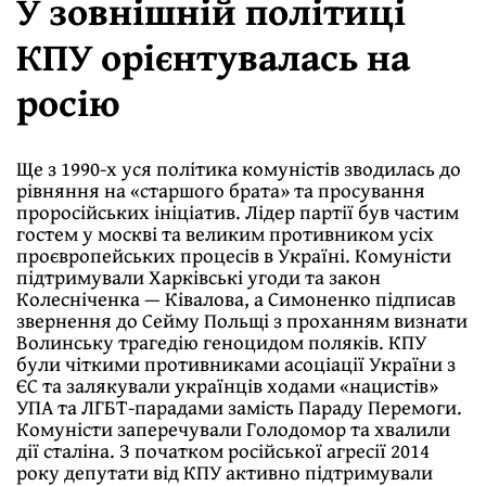
У зовнішній політиці
КПУ орієнтувалась на
росію
Ще з 1990-х уся політика комуністів зводилась до
рівняння на «старшого брата» та просування
проросійських ініціатив. Лідер партії був частим
гостем у москві та великим противником усіх
проєвропейських процесів в Україні. Комуністи
підтримували Харківські угоди та закон
Колесніченка — Ківалова, а Симоненко підписав
звернення до Сейму Польщі з проханням визнати
Волинську трагедію геноцидом поляків. КПУ
були чіткими противниками асоціації України з
ЄС та залякували українців ходами «нацистів»
УПА та ЛГБТ-парадами замість Параду Перемоги.
Комуністи заперечували Голодомор та хвалили
дії сталіна. З початком російської агресії 2014
року депутати від КПУ активно підтримували