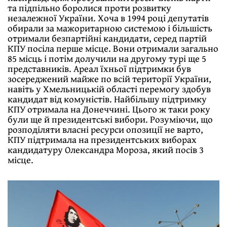
та підпільно боролися проти розвитку
незалежної України. Хоча в 1994 році депутатів
обирали за мажоритарною системою і більшість
отримали безпартійні кандидати, серед партій
КПУ посіла перше місце. Вони отримали загально
85 місць і потім долучили на другому турі ще 5
представників. Ареал їхньої підтримки був
зосереджений майже по всій території України,
навіть у Хмельницькій області перемогу здобув
кандидат від комуністів. Найбільшу підтримку
КПУ отримала на Донеччині. Цього ж таки року
були ще й президентські вибори. Розуміючи, що
розподіляти власні ресурси опозиції не варто,
КПУ підтримала на президентських виборах
кандидатуру Олександра Мороза, який посів 3
місце.