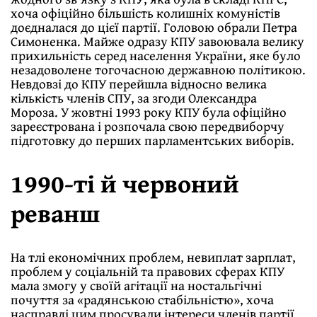
хоча офіційно більшість колишніх комуністів
доєдналася до цієї партії. Головою обрали Петра
Симоненка. Майже одразу КПУ завоювала велику
прихильність серед населення України, яке було
незадоволене тогочасною державною політикою.
Невдовзі до КПУ перейшла відносно велика
кількість членів СПУ, за згоди Олександра
Мороза. У жовтні 1993 року КПУ була офіційно
зареєстрована і розпочала свою передвиборчу
підготовку до перших парламентських виборів.
1990-ті й червоний
реванш
На тлі економічних проблем, невиплат зарплат,
проблем у соціальній та правових сферах КПУ
мала змогу у своїй агітації на ностальгічні
почуття за «радянською стабільністю», хоча
насправді цим просували інтереси членів партії