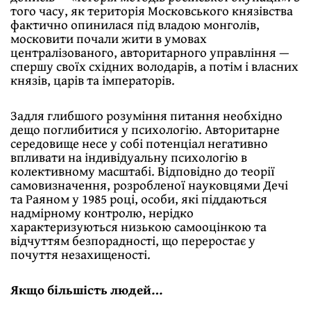
того часу, як територія Московського князівства
фактично опинилася під владою монголів,
московити почали жити в умовах
централізованого, авторитарного управління —
спершу своїх східних володарів, а потім і власних
князів, царів та імператорів.
Задля глибшого розуміння питання необхідно
дещо поглибитися у психологію. Авторитарне
середовище несе у собі потенціал негативно
впливати на індивідуальну психологію в
колективному масштабі. Відповідно до теорії
самовизначення, розробленої науковцями Дечі
та Раяном у 1985 році, особи, які піддаються
надмірному контролю, нерідко
характеризуються низькою самооцінкою та
відчуттям безпорадності, що переростає у
почуття незахищеності.
Якщо більшість людей…