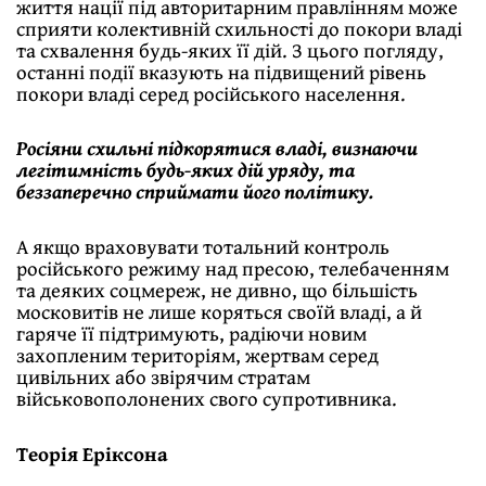
життя нації під авторитарним правлінням може
сприяти колективній схильності до покори владі
та схвалення будь-яких її дій. З цього погляду,
останні події вказують на підвищений рівень
покори владі серед російського населення.
Росіяни схильні підкорятися владі, визнаючи
легітимність будь-яких дій уряду, та
беззаперечно сприймати його політику.
А якщо враховувати тотальний контроль
російського режиму над пресою, телебаченням
та деяких соцмереж, не дивно, що більшість
московитів не лише коряться своїй владі, а й
гаряче її підтримують, радіючи новим
захопленим територіям, жертвам серед
цивільних або звірячим стратам
військовополонених свого супротивника.
Теорія Еріксона