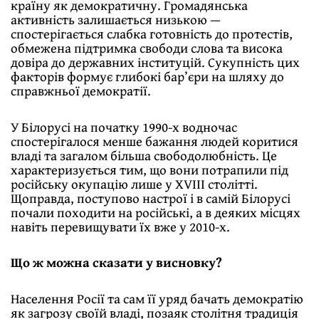
країну як демократичну. Громадянська
активність залишається низькою —
спостерігається слабка готовність до протестів,
обмежена підтримка свободи слова та висока
довіра до державних інституцій. Сукупність цих
факторів формує глибокі бар’єри на шляху до
справжньої демократії.
У Білорусі на початку 1990-х водночас
спостерігалося менше бажання людей коритися
владі та загалом більша свободолюбність. Це
характеризується тим, що вони потрапили під
російську окупацію лише у XVІІI столітті.
Щоправда, поступово настрої і в самій Білорусі
почали походити на російські, а в деяких місцях
навіть перевищувати їх вже у 2010-х.
Що ж можна сказати у висновку?
Населення Росії та сам її уряд бачать демократію
як загрозу своїй владі, позаяк столітня традиція