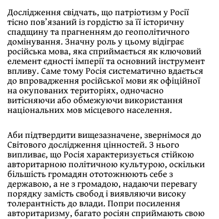
Дослідження свідчать, що патріотизм у Росії
тісно пов’язаний із гордістю за її історичну
спадщину та прагненням до геополітичного
домінування. Значну роль у цьому відіграє
російська мова, яка сприймається як ключовий
елемент єдності імперії та основний інструмент
впливу. Саме тому Росія систематично вдається
до впровадження російської мови як офіційної
на окупованих територіях, одночасно
витісняючи або обмежуючи використання
національних мов місцевого населення.
Аби підтвердити вищезазначене, звернімося до
Світового дослідження цінностей. З нього
випливає, що Росія характеризується стійкою
авторитарною політичною культурою, оскільки
більшість громадян ототожнюють себе з
державою, а не з громадою, надаючи перевагу
порядку замість свобод і виявляючи високу
толерантність до влади. Попри посилення
авторитаризму, багато росіян сприймають свою