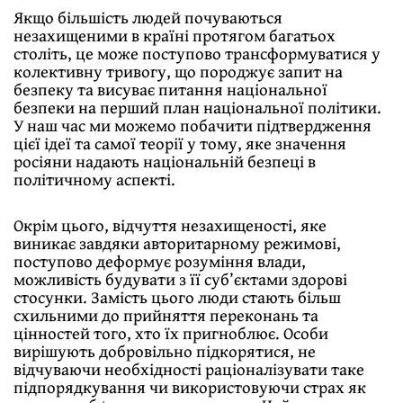
Якщо більшість людей почуваються
незахищеними в країні протягом багатьох
століть, це може поступово трансформуватися у
колективну тривогу, що породжує запит на
безпеку та висуває питання національної
безпеки на перший план національної політики.
У наш час ми можемо побачити підтвердження
цієї ідеї та самої теорії у тому, яке значення
росіяни надають національній безпеці в
політичному аспекті.
Окрім цього, відчуття незахищеності, яке
виникає завдяки авторитарному режимові,
поступово деформує розуміння влади,
можливість будувати з її суб’єктами здорові
стосунки. Замість цього люди стають більш
схильними до прийняття переконань та
цінностей того, хто їх пригноблює. Особи
вирішують добровільно підкорятися, не
відчуваючи необхідності раціоналізувати таке
підпорядкування чи використовуючи страх як