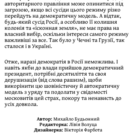
авторитарного правління може опинитися під
загрозою, якщо всі сусіди цього режиму різко
перейдуть на демократичну модель. А відтак,
будь-який сусід Росії, а особливо її колишня
колонія та «ісконная земля», не має права на
власний вибір, оскільки інтереси самого режиму
важливіші за все. Так було у Чечні та Грузії, так
сталося і в Україні.
Отже, наразі демократія в Росії неможлива. І
навіть якби до влади прийшов демократичний
президент, потрібні десятиліття та своя
дерушизація (від слова рашизм), щоби
викорінити цю шовіністичну й автократичну
модель з уряду та подолати у свідомості
московитів цей страх, покору та ненависть до
усіх довкола.
Автор:
Михайло Будьонний
Редакторка:
Лівія Волуца
Дизайнерка:
Вікторія Фарбота