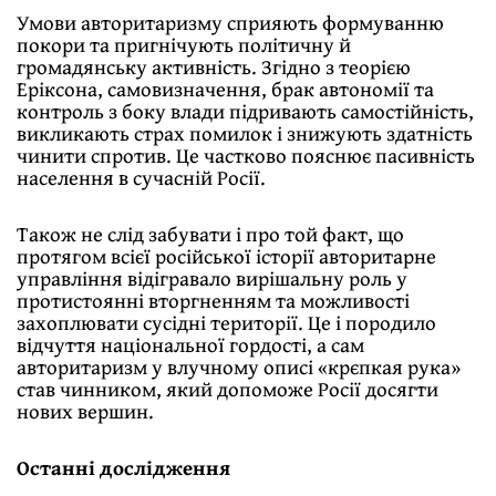
Умови авторитаризму сприяють формуванню
покори та пригнічують політичну й
громадянську активність. Згідно з теорією
Еріксона, самовизначення, брак автономії та
контроль з боку влади підривають самостійність,
викликають страх помилок і знижують здатність
чинити спротив. Це частково пояснює пасивність
населення в сучасній Росії.
Також не слід забувати і про той факт, що
протягом всієї російської історії авторитарне
управління відігравало вирішальну роль у
протистоянні вторгненням та можливості
захоплювати сусідні території. Це і породило
відчуття національної гордості, а сам
авторитаризм у влучному описі «крєпкая рука»
став чинником, який допоможе Росії досягти
нових вершин.
Останні дослідження