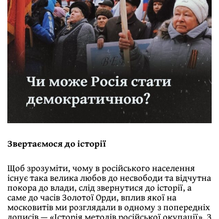
Звертаємося до історії
Щоб зрозуміти, чому в російського населення
існує така велика любов до несвободи та відчутна
покора до влади, слід звернутися до історії, а
саме до часів Золотої Орди, вплив якої на
московитів ми розглядали в одному з попередніх
дописів — «Історія методів російської окупації». З