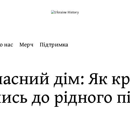
о нас
Мерч
Підтримка
ласний дім: Як к
ись до рідного п