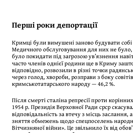
Перші роки депортації
Кримці були вимушені заново будувати собі
Медичного обслуговування для них не було,
було покидати під загрозою ув’язнення наві
часто членів однієї родини ще в Криму заштов
відповідно, розвозили в різні точки радянськ
через голод, хвороби, розправи з боку совіт
кримськотатарського народу — 46,2 %.
Після смерті сталіна репресії проти корінни
1954 р. Президія Верховної Ради срср скасув
відповідальність за втечу з місць заслання, а
зняття обмежень щодо спецпоселень народно
Вітчизняної війни». Це звільнило їх від обов