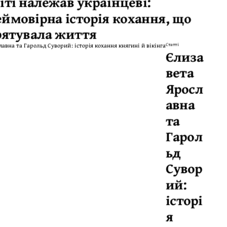
іті належав українцеві:
еймовірна історія кохання, що
рятувала життя
Статті
Єлиза
вета
Яросл
авна
та
Гарол
ьд
Сувор
ий:
історі
я