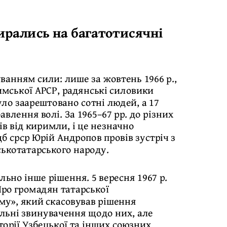
ирались на багатотисячні
ванням сили: лише за жовтень 1966 р.,
имської АРСР, радянські силовики
уло заарештовано сотні людей, а 17
влення волі. За 1965–67 рр. до різних
ів від киримли, і це незначно
дб срср Юрій Андропов провів зустріч з
ськотатарського народу.
ьно інше рішення. 5 вересня 1967 р.
Про громадян татарської
му», який скасовував рішення
ульні звинувачення щодо них, але
орії Узбецької та інших союзних