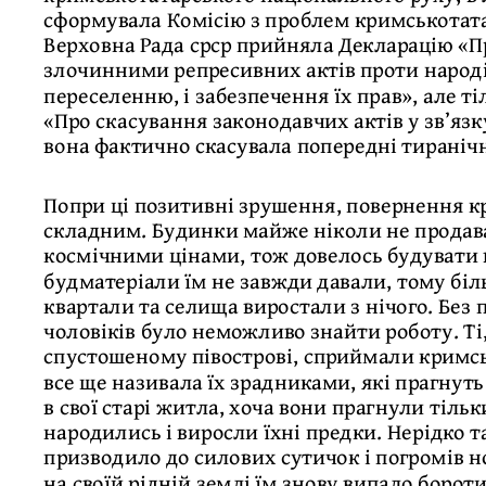
сформувала Комісію з проблем кримськотатар
Верховна Рада срср прийняла Декларацію «П
злочинними репресивних актів проти народ
переселенню, і забезпечення їх прав», але ті
«Про скасування законодавчих актів у зв’яз
вона фактично скасувала попередні тиранічн
Попри ці позитивні зрушення, повернення к
складним. Будинки майже ніколи не продав
космічними цінами, тож довелось будувати вс
будматеріали їм не завжди давали, тому біль
квартали та селища виростали з нічого. Без 
чоловіків було неможливо знайти роботу. Ті, 
спустошеному півострові, сприймали кримсь
все ще називала їх зрадниками, які прагнуть
в свої старі житла, хоча вони прагнули тіль
народились і виросли їхні предки. Нерідко 
призводило до силових сутичок і погромів н
на своїй рідній землі їм знову випало борот