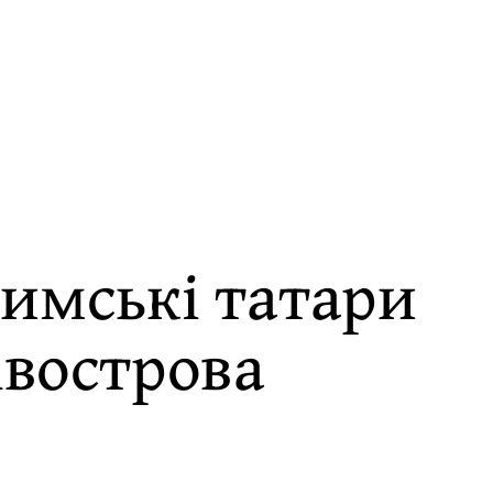
римські татари
івострова