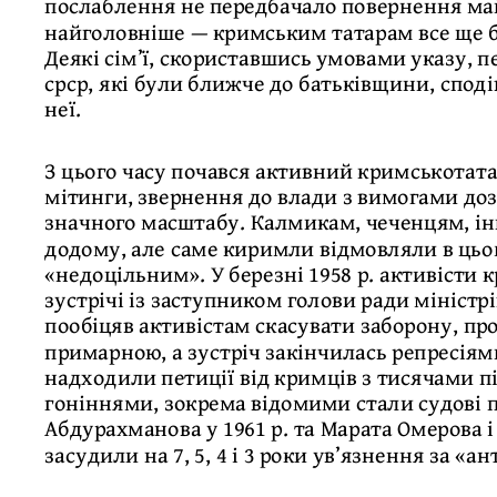
послаблення не передбачало повернення май
найголовніше — кримським татарам все ще б
Деякі сім’ї, скориставшись умовами указу, п
срср, які були ближче до батьківщини, спо
неї.
З цього часу почався активний кримськотата
мітинги, звернення до влади з вимогами до
значного масштабу. Калмикам, чеченцям, ін
додому, але саме киримли відмовляли в цьо
«недоцільним». У березні 1958 р. активісти
зустрічі із заступником голови ради міністр
пообіцяв активістам скасувати заборону, пр
примарною, а зустріч закінчилась репресіями
надходили петиції від кримців з тисячами пі
гоніннями, зокрема відомими стали судові 
Абдурахманова у 1961 р. та Марата Омерова і 
засудили на 7, 5, 4 і 3 роки ув’язнення за «а