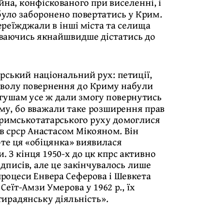
на, конфіскованого при виселенні, і
уло заборонено повертатись у Крим.
ереїжджали в інші міста та селища
діваючись якнайшвидше дістатись до
рський національний рух: петиції,
зволу повернення до Криму набули
гушам усе ж дали змогу повернутись
му, бо вважали таке розширення прав
 кримськотатарського руху домоглися
ів срср Анастасом Мікояном. Він
оте ця «обіцянка» виявилася
. З кінця 1950-х до цк кпрс активно
дписів, але це закінчувалось лише
процеси Енвера Сеферова і Шевкета
Сеїт-Амзи Умерова у 1962 р., їх
нтирадянську діяльність».