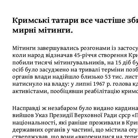
Кримські татари все частіше зб
мирні мітинги.
Мітинги завершувались розгонами із застосу
коли народ відзначав 45-річчя створення Кр
побили тисячі мітингувальників, на 15 діб б
осіб було засуджено на тривалі терміни позба
органів влади надійшло близько 53 тис. лист
натиснуло на владу: у липні 1967 р. голова к
активістами, пообіцявши реабілітацію крим
Насправді ж незабаром було видано кардинал
вийшов Указ Президії Верховної Ради срср «
національності, які раніше проживали в Кри
державних органів у частині, що містила ог
стверджував, що вони «вкоренилися на терит