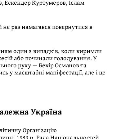
в, Ескендер Куртумеров, Іслам
й не раз намагався повернутися в
це лише один з випадків, коли киримли
ресій або починали голодування. У
льного руху — Бекір Османов та
ь у масштабні маніфестації, але і це
залежна Україна
олітичну Організацію
липні 1989 р. Рада Національностей