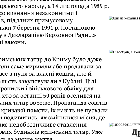
ського народу, а 14 листопада 1989 р.
ро визнання незаконними і
ів, підданих примусовому
льки 7 березня 1991 р. Постановою
ку з Декларацією Верховної Ради…»
і закони.
римських татар до Криму було дуже
али саме киримли або продавали за
е з нуля за власні кошти, але й
шість закуповували з Кубані. Цілі
прописки і військового обліку для
хто за останні 50 років оселився на
ких татар вороже. Пропаганда совітів
 кривавої помсти. Їх навіть не пускали
ки подивитись, як змінилися місця, де
таке недоброзичливе ставлення
Статті
Д
ових будинків кримських татар. Уже
ись за мирне життя.