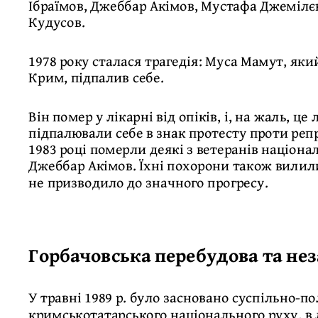
Ібраїмов, Джеббар Акімов, Мустафа Джемілє
Кудусов.
1978 року сталася трагедія: Муса Мамут, яки
Крим, підпалив себе.
Він помер у лікарні від опіків, і, на жаль, 
підпалювали себе в знак протесту проти реп
1983 році померли деякі з ветеранів націона
Джеббар Акімов. Їхні похорони також вилилис
не призводило до значного прогресу.
Горбачовська перебудова та не
У травні 1989 р. було засновано суспільно-п
кримськотатарського національного руху, в 