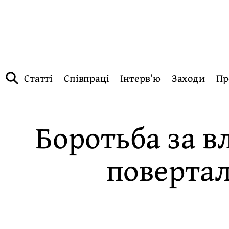
Статті
Співпраці
Інтерв’ю
Заходи
Пр
Боротьба за в
повертал