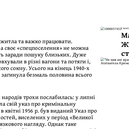
Статті
М
 житла та важко працювати.
Ж
 а своє «спецпоселення» не можна
ст
ть заради пошуку близьких. Дуже
хували в різні вагони та потяги і,
ого союзу. Усього на кінець 1940-х
ів загинула безмаль половина всього
х народів трохи послабилась: у липні
ала свій указ про кримінальну
 в квітні 1956 р. був виданий Указ про
стей, виселених у період «Великої
’язкового нагляду. Однак таке