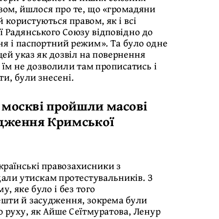
азом, йшлося про те, що «громадяни
й користуються правом, як і всі
ї Радянського Союзу відповідно до
я і паспортний режим». Та було одне
цей указ як дозвіл на повернення
 їм не дозволили там прописатись і
ти, були знесені.
а москві пройшли масові
одження Кримської
українські правозахисники з
дали утискам протестувальників. З
, яке було і без того
шти й засудження, зокрема були
о руху, як Айше Сеїтмуратова, Ленур