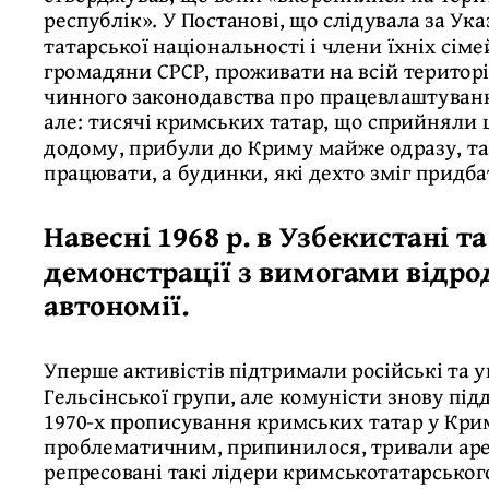
республік». У Постанові, що слідувала за Ук
татарської національності і члени їхніх сіме
громадяни СРСР, проживати на всій територі
чинного законодавства про працевлаштуванн
але: тисячі кримських татар, що сприйняли 
додому, прибули до Криму майже одразу, та
працювати, а будинки, які дехто зміг придба
Навесні 1968 р. в Узбекистані т
демонстрації з вимогами відр
автономії.
Уперше активістів підтримали російські та 
Гельсінської групи, але комуністи знову під
1970-х прописування кримських татар у Криму
проблематичним, припинилося, тривали аре
репресовані такі лідери кримськотатарськог