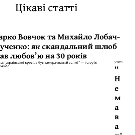
Цікаві статті
арко Вовчок та Михайло Лобач-
ученко: як скандальний шлюб
ав любов’ю на 30 років
Статті
“
Н
е
м
а
в
а