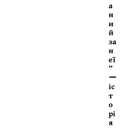
а
н
и
й
за
н
еї
”
ー
іс
т
о
рі
я