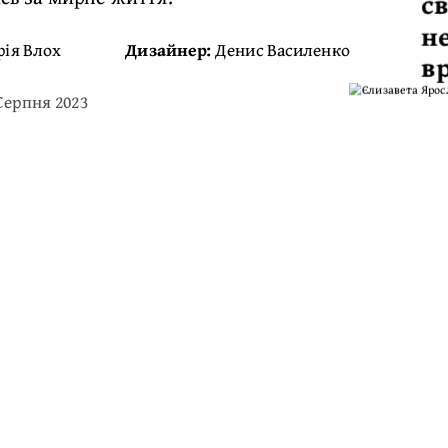
св
н
рія Влох
Дизайнер:
Денис Василенко
в
 Серпня 2023