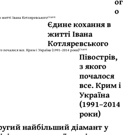
ог
о
Статті
Єдине кохання в
житті Івана
Котляревського
Статті
Півострів,
з якого
почалося
все. Крим і
Україна
(1991–2014
роки)
ругий найбільший діамант у