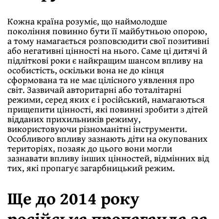
Кожна країна розуміє, що наймолодше
покоління повинно бути її майбутньою опорою,
а тому намагається розповсюдити свої позитивні
або негативні цінності на нього. Саме ці дитячі й
підліткові роки є найкращим шансом впливу на
особистість, оскільки вона не до кінця
сформована та не має цілісного уявлення про
світ. Зазвичай авторитарні або тоталітарні
режими, серед яких є і російський, намагаються
прищепити цінності, які повинні зробити з дітей
відданих прихильників режиму,
використовуючи різноманітні інструменти.
Особливого впливу зазнають діти на окупованих
територіях, позаяк до цього вони могли
зазнавати впливу інших цінностей, відмінних від
тих, які пропагує загарбницький режим.
Ще до 2014 року
російська пропаганда за