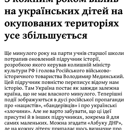
на українських дітей на
окупованих територіях
усе збільшується
Ще минулого року на парти учнів старшої школи
потрапив оновлений підручник історії,
розробкою якого керував колишній міністр
культури РФ і голова Російського військово-
історичного товариства Володимир Мединський.
Цей підручник повністю переписує відому нам
історію. Там Україна постає як завжди залежна
країна, що не має власного минулого. Теперішні
події зображуються в дусі російської пропаганди
про «нацистів», «бандерівців» і про українські
«злочини». Але не варто забувати, що ці ідеї
присутні й в інших підручниках, зокрема й для
самих маленьких. Можна згадати «Азбуку ДНР»,
де на кожну літеру припадає щось визначне про