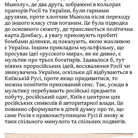
Мыколу», де два друга, зображені в кольорах
прапорів Росії та України, були гарними
друзями, проте хлопчик Мыкола після переходу
до іншого класу став поганим. Це була підводка
до основного сюжету, де транслюється політична
карта Донбасу, а увагу приковують пробиті
бомбами ділянки, щ показують, якою жахливою
є Україна. Іншим прикладом мультфільму, що
просуває ідеї «русского мира», як не дивно, є
мультик про трьох богатирів. Здавалося б, тут
ніяких проросійських ідей, восхваляння Росії чи
звинувачень України, оскільки дії відбуваються в
Київській Русі, проте якщо придивитися, то
можна помітити прихований сенс. Так, усюди в
мультику перебувають російські предмети
побуту, російський одяг, Київ є центром цих
російських символів й авторитарної влади. Це
повинно сформувати в дітей думку про те, що
саме Росія є правонаступницею Русі й знову ж
таки спільного минулого та спільних подвигів.