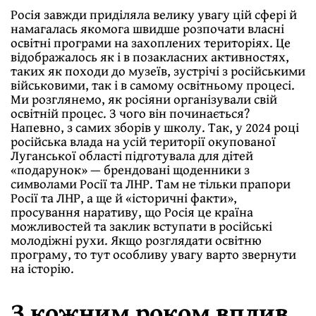
Росія завжди приділяла велику увагу цій сфері й
намагалась якомога швидше розпочати власні
освітні програми на захоплених територіях. Це
відображалось як і в позакласних активностях,
таких як походи до музеїв, зустрічі з російськими
військовими, так і в самому освітньому процесі.
Ми розглянемо, як росіяни організували свій
освітній процес. З чого він починається?
Напевно, з самих зборів у школу. Так, у 2024 році
російська влада на усій території окупованої
Луганської області підготувала для дітей
«подарунок» — брендовані щоденники з
символами Росії та ЛНР. Там не тільки прапори
Росії та ЛНР, а ще й «історичні факти»,
просування наративу, що Росія це країна
можливостей та заклик вступати в російські
молодіжні рухи. Якщо розглядати освітню
програму, то тут особливу увагу варто звернути
на історію.
З кожним роком вплив