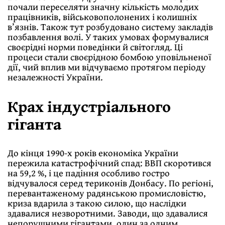
почали переселяти значну кількість молодих
працівників, військовополонених і колишніх
в’язнів. Також тут розбудовано систему закладів
позбавлення волі. У таких умовах формувалися
своєрідні норми поведінки й світогляд. Ці
процеси стали своєрідною бомбою уповільненої
дії, чий вплив ми відчуваємо протягом періоду
незалежності України.
Крах індустріального
гіганта
До кінця 1990-х років економіка України
пережила катастрофічний спад: ВВП скоротився
на 59,2 %, і це падіння особливо гостро
відчувалося серед териконів Донбасу. По регіоні,
перевантаженому радянською промисловістю,
криза вдарила з такою силою, що наслідки
здавалися незворотними. Заводи, що здавалися
непорушними гігантами, один за одним