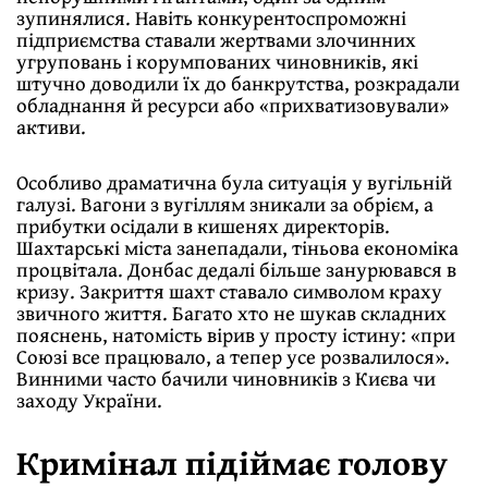
зупинялися. Навіть конкурентоспроможні
підприємства ставали жертвами злочинних
угруповань і корумпованих чиновників, які
штучно доводили їх до банкрутства, розкрадали
обладнання й ресурси або «прихватизовували»
активи.
Особливо драматична була ситуація у вугільній
галузі. Вагони з вугіллям зникали за обрієм, а
прибутки осідали в кишенях директорів.
Шахтарські міста занепадали, тіньова економіка
процвітала. Донбас дедалі більше занурювався в
кризу. Закриття шахт ставало символом краху
звичного життя. Багато хто не шукав складних
пояснень, натомість вірив у просту істину: «при
Союзі все працювало, а тепер усе розвалилося».
Винними часто бачили чиновників з Києва чи
заходу України.
Кримінал підіймає голову