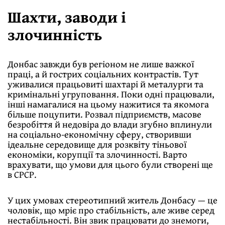
Шахти, заводи і
злочинність
Донбас завжди був регіоном не лише важкої
праці, а й гострих соціальних контрастів. Тут
уживалися працьовиті шахтарі й металурги та
кримінальні угруповання. Поки одні працювали,
інші намагалися на цьому нажитися та якомога
більше поцупити. Розвал підприємств, масове
безробіття й недовіра до влади згубно вплинули
на соціально-економічну сферу, створивши
ідеальне середовище для розквіту тіньової
економіки, корупції та злочинності. Варто
врахувати, що умови для цього були створені ще
в СРСР.
У цих умовах стереотипний житель Донбасу — це
чоловік, що мріє про стабільність, але живе серед
нестабільності. Він звик працювати до знемоги,