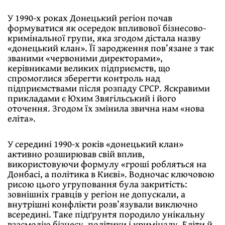
У 1990-х роках Донецький регіон почав
формуватися як осередок впливової бізнесово-
кримінальної групи, яка згодом дістала назву
«донецький клан». Її зародження пов’язане з так
званими «червоними директорами»,
керівниками великих підприємств, що
спромоглися зберегти контроль над
підприємствами після розпаду СРСР. Яскравими
прикладами є Юхим Звягільський і його
оточення. Згодом їх змінила звична нам «нова
еліта».
У середині 1990-х років «донецький клан»
активно розширював свій вплив,
використовуючи формулу «гроші робляться на
Донбасі, а політика в Києві». Водночас ключовою
рисою цього угруповання була закритість:
зовнішніх гравців у регіон не допускали, а
внутрішні конфлікти розв’язували виключно
всередині. Таке підґрунтя породило унікальну
взаємодію бізнесу, політики і криміналу. Еліти й