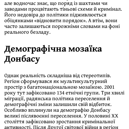
але водночас знає, що поряд із шахтами чи
заводами процвітають тіньові схеми й кримінал.
Його недовіра до політики підживлюється
обіцянками «відновити порядок». А втім, вони
часто залишаються порожніми словами на фоні
реального безладу.
Демографічна мозаїка
Донбасу
Однак реальність складніша від стереотипів.
Регіон сформувався як мультикультурний
простір з багатонаціональною мозаїкою. 2001
року тут зафіксовано 134 етнічні групи. Три хвилі
міграції, радянська політика переселення й
демографічні зміни залишили свій відбиток.
Особливо вплинули на демографію Донбасу
великі післявоєнні переселення. У половині XX
століття зафіксовано зростання кримінальної
активності. Після Другої світової війни в регіон