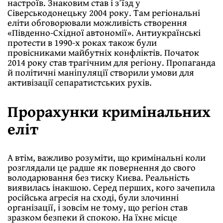
настроїв. Знаковим став і з’їзд у
Сіверськодонецьку 2004 року. Там регіональні
еліти обговорювали можливість створення
«Південно-Східної автономії». Антиукраїнські
протести в 1990-х роках також були
провісниками майбутніх конфліктів. Початок
2014 року став трагічним для регіону. Пропаганда
й політичні маніпуляції створили умови для
активізації сепаратистських рухів.
Прорахунки кримінальних
еліт
А втім, важливо розуміти, що кримінальні коли
розглядали це радше як повернення до свого
володарювання без тиску Києва. Реальність
виявилась інакшою. Серед перших, кого зачепила
російська агресія на сході, були злочинні
організації, і зовсім не тому, що регіон став
зразком безпеки й спокою. На їхнє місце