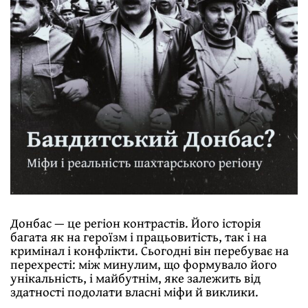
Донбас — це регіон контрастів. Його історія
багата як на героїзм і працьовитість, так і на
кримінал і конфлікти. Сьогодні він перебуває на
перехресті: між минулим, що формувало його
унікальність, і майбутнім, яке залежить від
здатності подолати власні міфи й виклики.