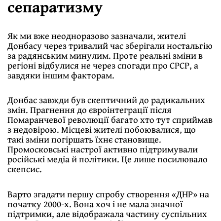
сепаратизму
Як ми вже неодноразово зазначали, жителі
Донбасу через тривалий час зберігали ностальгію
за радянським минулим. Проте реальні зміни в
регіоні відбулися не через спогади про СРСР, а
завдяки іншим факторам.
Донбас завжди був скептичний до радикальних
змін. Прагнення до євроінтеграції після
Помаранчевої революції багато хто тут сприймав
з недовірою. Місцеві жителі побоювалися, що
такі зміни погіршать їхнє становище.
Промосковські настрої активно підтримували
російські медіа й політики. Це лише посилювало
скепсис.
Варто згадати першу спробу створення «ДНР» на
початку 2000-х. Вона хоч і не мала значної
підтримки, але відображала частину суспільних