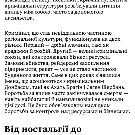
кримінальні структури розв’язували питання
впливу між собою, часто за допомогою
насильства.
Кримінал, що став невіддільною частиною
регіональної культури, функціонував на двох
рівнях. Перший — дрібні злочини, такі як
крадіжки й розбій. Другий — великі кримінальні
союзи, які контролювали бізнес і ресурси.
Замовні вбивства, рейдерські захоплення
підприємств, рекет — усе це стало частиною
буденного життя. Саме в цих роках з’явилися
імена, що асоціюються з кримінальним
Донбасом, такі як Ахать Брагін і Євген Щербань.
Боротьба за вплив часто закінчувалася смертю —
навіть найбагатші й найвпливовіші не уникали
цієї долі. Це було обов’язковим наслідком
боротьби за контроль над ресурсами й бізнесами.
Від ностальгії до