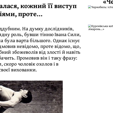
«Ч
алася, кожний її виступ
іями, проте…
іддубним. На думку дослідників,
ядну роль, бувши тінню Івана Сили,
на була варта більшого. Однак існує
дмовив невідомо, проте відомо, що,
ний збожеволів від злості й навіть
бачить. Промовив він і таку фразу:
, скоро чоловік охолов і в
воєї вихованки.