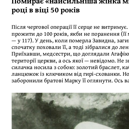
Помирає «найсильніша жінка ми
році в віці 50 років
Після чергової операції її серце не витримує
прожити до 100 років, якби не поранення (її 
— у 117). У день, коли померла Завидна, заги
спочатку поховали її, а тоді зібралися до ле
Приїхавши, медсестри, що доглядали Агафію
території церкви, а ось якої — невідомо. Не 
силачка носила з собою: золотий браслет, к
ланцюжок із ключиком від гирі-схованки. Но
заборонили братові Марку її оглянути. Ось ва