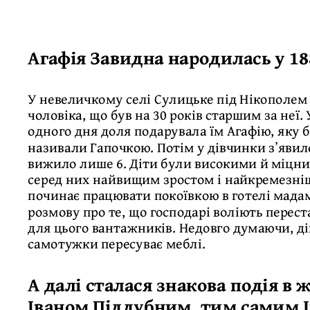
Агафія Завидна народилась у 18
У невеличкому селі Сулицьке під Нікополем 
чоловіка, що був на 30 років старшим за неї.
одного дня доля подарувала їм Агафію, яку 
називали Гапочкою. Потім у дівчинки зʼявилос
вижило лише 6. Діти були високими й міцни
серед них найвищим зростом і найкремезнішо
починає працювати покоївкою в готелі мада
розмову про те, що господарі воліють перес
для цього вантажників. Недовго думаючи, дів
самотужки пересуває меблі.
А далі сталася знакова подія в 
Іваном Піддубним, тим самим 