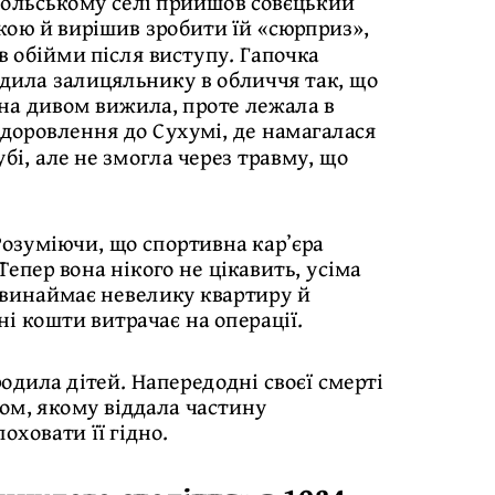
копольському селі прийшов совєцький
кою й вирішив зробити їй «сюрприз»,
 обійми після виступу. Гапочка
ідила залицяльнику в обличчя так, що
она дивом вижила, проте лежала в
оздоровлення до Сухумі, де намагалася
бі, але не змогла через травму, що
 Розуміючи, що спортивна карʼєра
Тепер вона нікого не цікавить, усіма
 винаймає невелику квартиру й
ні кошти витрачає на операції.
одила дітей. Напередодні своєї смерті
ом, якому віддала частину
оховати її гідно.