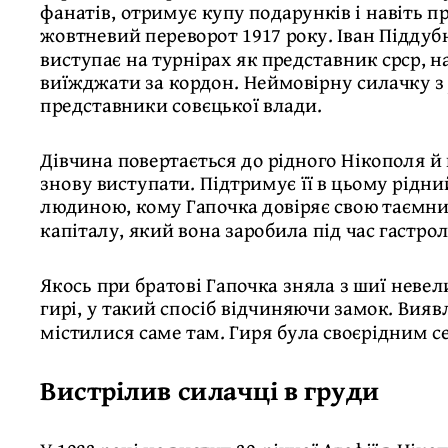
фанатів, отримує купу подарунків і навіть пр
жовтневий переворот 1917 року. Іван Піддуб
виступає на турнірах як представник срср, 
виїжджати за кордон. Неймовірну силачку з 
представники совєцької влади.
Дівчина повертається до рідного Нікополя й 
знову виступати. Підтримує її в цьому рідн
людиною, кому Гапочка довіряє свою таємни
капіталу, який вона заробила під час гастрол
Якось при братові Гапочка зняла з шиї невел
гирі, у такий спосіб відчиняючи замок. Вияв
містилися саме там. Гиря була своєрідним с
Вистрілив силачці в груди