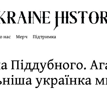
о нас
Мерч
Підтримка
а Піддубного. Ага
ніша українка 