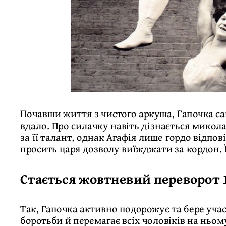
Почавши життя з чистого аркуша, Гапочка са
вдало. Про силачку навіть дізнається микола
за її талант, однак Агафія лише гордо відпов
просить царя дозволу виїжджати за кордон. 
Стається жовтневий переворот 
Так, Гапочка активно подорожує та бере учас
боротьби й перемагає всіх чоловіків на ньом