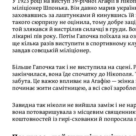
У 1923 році на виступ 39-річної Агафії в Ні
міліціонер Шпонька. Він давно марив україн
заховавшись за лаштунками й кинувшись їй в
такого сюрпризу не оцінила, тому добре зац
той злякався й вистрілив силачці в груди. В
лікарні пів року. Потім Гапочка поїхала на 
ще кілька разів виступити в спортивному клу
завдав совєцькій міліціонер.
Більше Гапочка так і не виступила на сцені.
закінчилася, вона їде спочатку до Нікополя. 
забута. Це важко впливає на Агафію — жінка
починає жити самітницею, а всі свої заробле
Завидна так ніколи не вийшла заміж і не нар
вона потоваришувала з місцевим священник
коштовностей із гирі-схованки й попросила п