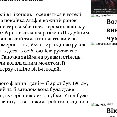
і в Нікополь і оселяється в готелі
Статті
Во
а покоївка Агафія кожний ранок
 не гирі, а мʼячики. Переконавшись у
ви
их 6 років силачка разом із Піддубним
чу
звиває свій талант і навіть вивчає
омерів — підіймає гирі однією рукою,
ть десять осіб, однією рукою гне
 Гапочка здіймала руками стілець,
или ковальським молотом. Її
верху сиділо вісім людей.
го фізичні дані — її зріст був 190 см,
7-ий та й загалом вона була дуже
 кучері, невеличкі губки. У неї було
дівчину — вона жила роботою, сценою
Статті
Ві