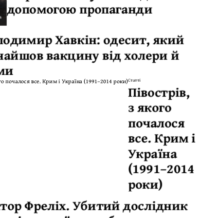
допомогою пропаганди
лодимир Хавкін: одесит, який
найшов вакцину від холери й
ми
Статті
Півострів,
з якого
почалося
все. Крим і
Україна
(1991–2014
роки)
ктор Фреліх. Убитий дослідник