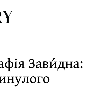
фія Зави́дна:
минулого