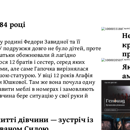
84 році
Статті
Н
у родині Федори Завидної та її
к
 У подружжя довго не було дітей, проте
п
батьки обожнювали й лагідно
я 12 братів і сестер, серед яких
Статті
Я
ми, але саме Гапочка вирізнялася
а
ю статурою. У віці 12 років Агафія
м Юшкової. Там же вона почула одну
тавити меблі в номерах і замовляють
чина бере ситуацію у свої руки й
житті дівчини — зустріч із
Іваном Силою