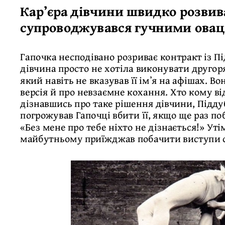
Карʼєра дівчини швидко розвив
супроводжувався гучними овац
Гапочка несподівано розриває контракт із П
дівчина просто не хотіла виконувати другор
який навіть не вказував її імʼя на афішах. Во
версія й про невзаємне кохання. Хто кому ві
дізнавшись про таке рішення дівчини, Піддуб
погрожував Гапочці вбити її, якщо ще раз по
«Без мене про тебе ніхто не дізнається!» Утім
майбутньому приїжджав побачити виступи с