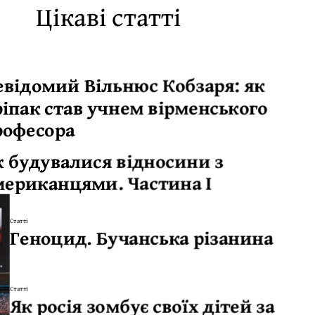
Цікаві статті
евідомий Вільнюс Кобзаря: як
ріпак став учнем вірменського
рофесора
к будувалися відносини з
мериканцями. Частина І
Статті
Геноцид. Бучанська різанина
Статті
Як росія зомбує своїх дітей за