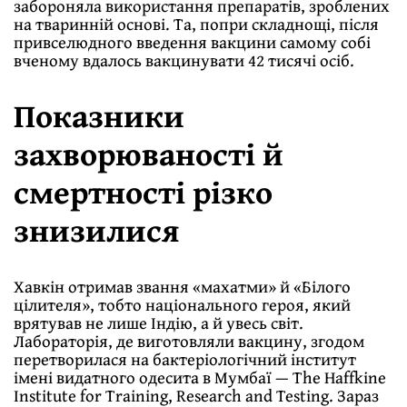
забороняла використання препаратів, зроблених
на тваринній основі. Та, попри складнощі, після
привселюдного введення вакцини самому собі
вченому вдалось вакцинувати 42 тисячі осіб.
Показники
захворюваності й
смертності різко
знизилися
Хавкін отримав звання «махатми» й «Білого
цілителя», тобто національного героя, який
врятував не лише Індію, а й увесь світ.
Лабораторія, де виготовляли вакцину, згодом
перетворилася на бактеріологічний інститут
імені видатного одесита в Мумбаї — The Haffkine
Institute for Training, Research and Testing. Зараз