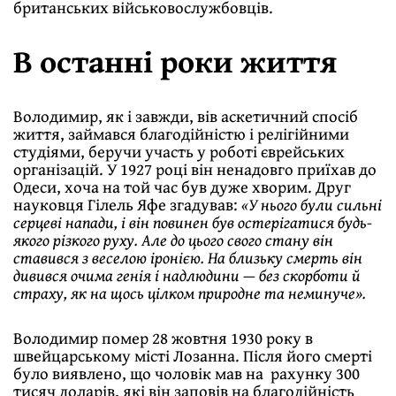
британських військовослужбовців.
В останні роки життя
Володимир, як і завжди, вів аскетичний спосіб
життя, займався благодійністю і релігійними
студіями, беручи участь у роботі єврейських
організацій. У 1927 році він ненадовго приїхав до
Одеси, хоча на той час був дуже хворим. Друг
науковця Гілель Яфе згадував:
«У нього були сильні
серцеві напади, і він повинен був остерігатися будь-
якого різкого руху. Але до цього свого стану він
ставився з веселою іронією. На близьку смерть він
дивився очима генія і надлюдини — без скорботи й
страху, як на щось цілком природне та неминуче».
Володимир помер 28 жовтня 1930 року в
швейцарському місті Лозанна. Після його смерті
було виявлено, що чоловік мав на рахунку 300
тисяч доларів, які він заповів на благодійність