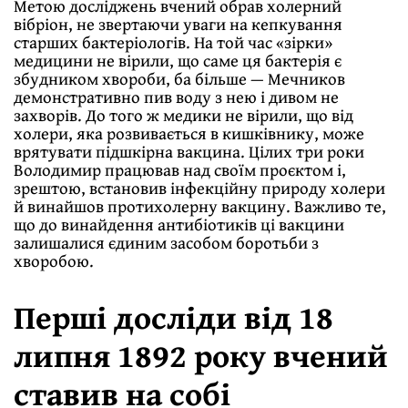
Метою досліджень вчений обрав холерний
вібріон, не звертаючи уваги на кепкування
старших бактеріологів. На той час «зірки»
медицини не вірили, що саме ця бактерія є
збудником хвороби, ба більше — Мечников
демонстративно пив воду з нею і дивом не
захворів. До того ж медики не вірили, що від
холери, яка розвивається в кишківнику, може
врятувати підшкірна вакцина. Цілих три роки
Володимир працював над своїм проєктом і,
зрештою, встановив інфекційну природу холери
й винайшов протихолерну вакцину. Важливо те,
що до винайдення антибіотиків ці вакцини
залишалися єдиним засобом боротьби з
хворобою.
Перші досліди від 18
липня 1892 року вчений
ставив на собі