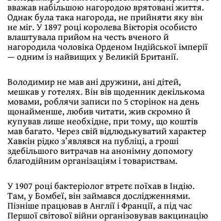
вважав набільшою нагородою врятовані життя.
Однак була така нагорода, не прийняти яку він
не міг. У 1897 році королева Вікторія особисто
влаштувала прийом на честь вченого й
нагородила чоловіка Орденом Індійської імперії
— одним із найвищих у Великій Британії.
Володимир не мав ані дружини, ані дітей,
мешкав у готелях. Він вів щоденник декількома
мовами, роблячи записи по 5 сторінок на день
щонайменше, любив читати, жив скромно й
купував лише необхідне, при тому, що коштів
мав багато. Через свій відлюдькуватий характер
Хавкін рідко з’являвся на публіці, а гроші
здебільшого витрачав на анонімну допомогу
благодійним організаціям і товариствам.
У 1907 році бактеріолог втретє поїхав в Індію.
Там, у Бомбеї, він займався дослідженнями.
Пізніше працював в Англії і Франції, а під час
Першої світової війни організовував вакцинацію