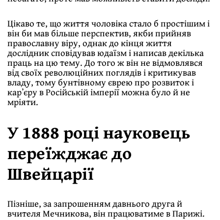
Цікаво те, що життя чоловіка стало б простішим і
він би мав більше перспектив, якби прийняв
православну віру, однак до кінця життя
дослідник сповідував юдаїзм і написав декілька
праць на цю тему. До того ж він не відмовлявся
від своїх революційних поглядів і критикував
владу, тому бунтівному єврею про розвиток і
карʼєру в Російській імперії можна було й не
мріяти.
У 1888 році науковець
переїжджає до
Швейцарії
Пізніше, за запрошенням давнього друга й
вчителя Мечникова, він працюватиме в Парижі.