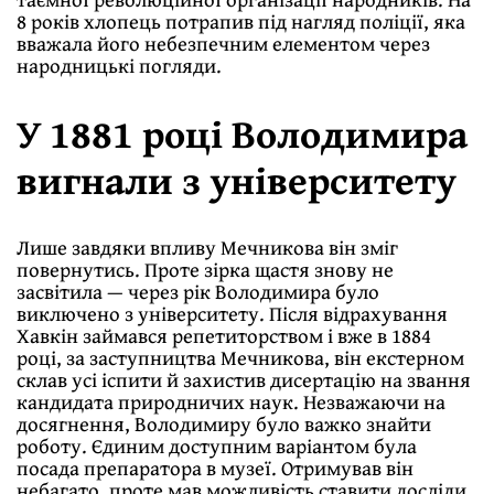
8 років хлопець потрапив під нагляд поліції, яка
вважала його небезпечним елементом через
народницькі погляди.
У 1881 році Володимира
вигнали з університету
Лише завдяки впливу Мечникова він зміг
повернутись. Проте зірка щастя знову не
засвітила — через рік Володимира було
виключено з університету. Після відрахування
Хавкін займався репетиторством і вже в 1884
році, за заступництва Мечникова, він екстерном
склав усі іспити й захистив дисертацію на звання
кандидата природничих наук. Незважаючи на
досягнення, Володимиру було важко знайти
роботу. Єдиним доступним варіантом була
посада препаратора в музеї. Отримував він
небагато, проте мав можливість ставити досліди.