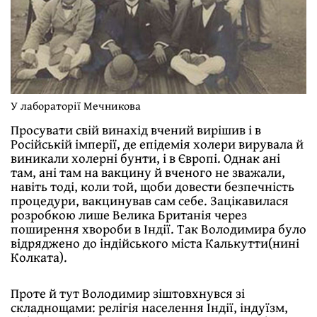
У лабораторії Мечникова
Просувати свій винахід вчений вирішив і в
Російській імперії, де епідемія холери вирувала й
виникали холерні бунти, і в Європі. Однак ані
там, ані там на вакцину й вченого не зважали,
навіть тоді, коли той, щоби довести безпечність
процедури, вакцинував сам себе. Зацікавилася
розробкою лише Велика Британія через
поширення хвороби в Індії. Так Володимира було
відряджено до індійського міста Калькутти(нині
Колката).
Проте й тут Володимир зіштовхнувся зі
складнощами: релігія населення Індії, індуїзм,