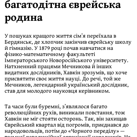
багатодітна єврейська
родина
У пошуках кращого життя сімʼя переїхала в
Бердянськ, де хлопчик закінчив єврейську школу
й гімназію. У 1879 році почав навчатися на
фізико-математичному факультеті
Імператорського Новоросійського університету.
Натхненний працями Мечникова й інших
видатних дослідників, Хавкін зрозумів, що хоче
присвятити своє життя науці. До речі, той же
Мечников, легендарний український дослідник,
став для молодого науковця керівником.
Та часи були буремні, зʼявлялося багато
революційних рухів, виникали повстання, тож
Хавкін не міг стояти осторонь. Так, він захищав
Єврейський квартал від погромів, приєднався до
народовольців, потім до «Чорного переділу» —
таємної революційної організації народників. На