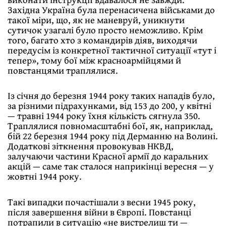
Західна Україна була перенасичена військами до
такої міри, що, як не маневруй, уникнути
сутичок узагалі було просто неможливо. Крім
того, багато хто з командирів діяв, виходячи
передусім із конкретної тактичної ситуації «тут і
тепер», тому бої між красноармійцями й
повстанцями траплялися.
Із січня до березня 1944 року таких нападів було,
за різними підрахунками, від 153 до 200, у квітні
— травні 1944 року їхня кількість сягнула 350.
Траплялися повномасштабні бої, як, наприклад,
бій 22 березня 1944 року під Дерманню на Волині.
Додаткові зіткнення провокував НКВД,
залучаючи частини Красної армії до каральних
акцій — саме так сталося наприкінці вересня — у
жовтні 1944 року.
Такі випадки почастішали з весни 1945 року,
після завершення війни в Європі. Повстанці
потрапили в ситуацію «не вистрелиш ти —