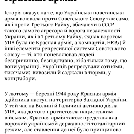
Історія вказує на те, що Українська повстанська
армія воювала проти Совєтського Союзу так само,
як і проти Третього Райху, вбачаючи в СССР
такого самого агресора й ворога незалежності
України, як і в Третьому Райху. Однак ворогом
УПА була не Красная армія, а компартія, НКВД й
інші елементи репресивної системи Совєтського
Союзу — ті, хто поневолював людей
безпричинно, безпідставно, хіба тільки тому, що
вони українці. Українців репресували сотнями,
тисячами: вивозили й саджали в тюрми, у
концтабори.
У лютому — березні 1944 року Красная армія
здійснила наступ на територію Західної України.
У той час на Волині й Галичині активно діяла
УПА, яка до того протистояла нацистським
військам. Красная армія також представляла
ворожий українській державності тоталітарний
режим, але ставлення до неї було принципово