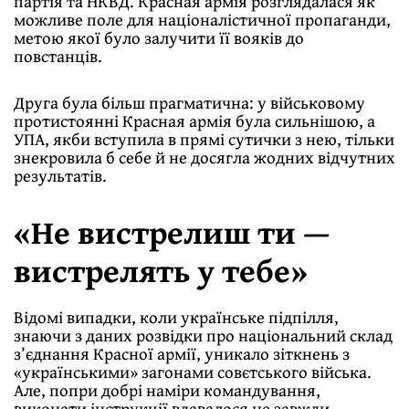
партія та НКВД. Красная армія розглядалася як
можливе поле для націоналістичної пропаганди,
метою якої було залучити її вояків до
повстанців.
Друга була більш прагматична: у військовому
протистоянні Красная армія була сильнішою, а
УПА, якби вступила в прямі сутички з нею, тільки
знекровила б себе й не досягла жодних відчутних
результатів.
«Не вистрелиш ти —
вистрелять у тебе»
Відомі випадки, коли українське підпілля,
знаючи з даних розвідки про національний склад
з’єднання Красної армії, уникало зіткнень з
«українськими» загонами совєтського війська.
Але, попри добрі наміри командування,
виконати інструкції вдавалося не завжди.