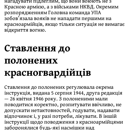
нагадувати підлеглим, що вони воюють не з
Красною армією, а з військами НКВД. Окремим
розпорядженням Головна команда УПА
зобов’язала вояків не нападати першими на
красноармійців, якщо тільки ситуація не вимагає
відкриття вогню.
Ставлення до
полонених
красногвардійців
Ставлення до полонених регулювала окрема
інструкція, видана 5 серпня 1944, друга редакція
— 26 квітня 1946 року. З полоненими мали
поводитися коректно, розпитувати ввічливо, не
допускати нетактовностей, годувати, надавати
відпочинок і, у разі потреби, лікувати. В іншій
інструкції щодо поводження з красноармійцями
заборонялися будь-які насмішки над