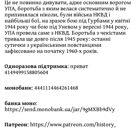
Це не повинно дивувати, адже основним ворогом
УПА, боротьба з яким велася систематично й не
припинялася ніколи, були війська НКВД і
найбільші бої, на зразок бою під Гурбами у квітні
1944 року чи бою під Уневом у вересні 1944 року,
УПА провела саме з НКВД. Боротьба з чекістами
тривала ще довго після 1945 року: останні
сутички з українськими повстанцями
зафіксовано на початку 1960-х років.
Одноразова підтримка
: приват
4149499158805604
монобанк
: 4441114464261468
банка моно
:
https://send.monobank.ua/jar/9gMXBb9dVy
Патреон
:
https://www.patreon.com/history_