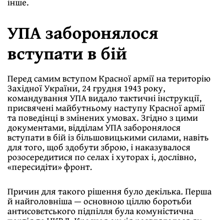
інше.
УПА заборонялося
вступати в бій
Перед самим вступом Красної армії на територію
Західної України, 24 грудня 1943 року,
командування УПА видало тактичні інструкції,
присвячені майбутньому наступу Красної армії
та поведінці в змінених умовах. Згідно з цими
документами, відділам УПА заборонялося
вступати в бій із більшовицькими силами, навіть
для того, щоб здобути зброю, і наказувалося
розосередитися по селах і хуторах і, дослівно,
«пересидіти» фронт.
Причин для такого рішення було декілька. Перша
й найголовніша — основною ціллю боротьби
антисовєтського підпілля була комуністична