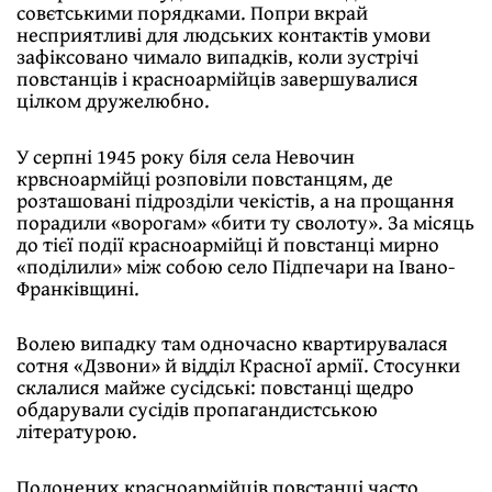
совєтськими порядками. Попри вкрай
несприятливі для людських контактів умови
зафіксовано чимало випадків, коли зустрічі
повстанців і красноармійців завершувалися
цілком дружелюбно.
У серпні 1945 року біля села Невочин
крвсноармійці розповіли повстанцям, де
розташовані підрозділи чекістів, а на прощання
порадили «ворогам» «бити ту сволоту». За місяць
до тієї події красноармійці й повстанці мирно
«поділили» між собою село Підпечари на Івано-
Франківщині.
Волею випадку там одночасно квартирувалася
сотня «Дзвони» й відділ Красної армії. Стосунки
склалися майже сусідські: повстанці щедро
обдарували сусідів пропагандистською
літературою.
Полонених красноармійців повстанці часто