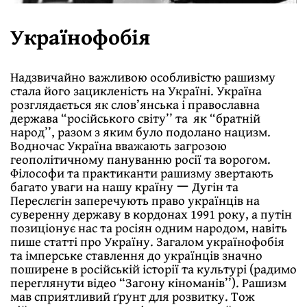
Українофобія
Надзвичайно важливою особливістю рашизму
стала його зацикленість на Україні. Україна
розглядається як слов’янська і православна
держава “російського світу’’ та як “братній
народ’’, разом з яким було подолано нацизм.
Водночас Україна вважають загрозою
геополітичному пануванню росії та ворогом.
Філософи та практиканти рашизму звертають
багато уваги на нашу країну ー Дугін та
Переслєгін заперечують право українців на
суверенну державу в кордонах 1991 року, а путін
позиціонує нас та росіян одним народом, навіть
пише статті про Україну. Загалом українофобія
та імперське ставлення до українців значно
поширене в російській історії та культурі (радимо
переглянути відео “Загону кіноманів’’). Рашизм
мав сприятливий ґрунт для розвитку. Тож