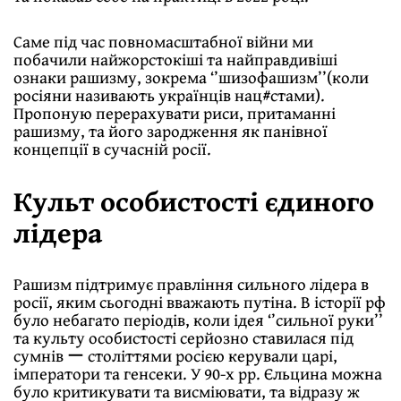
Саме під час повномасштабної війни ми
побачили найжорстокіші та найправдивіші
ознаки рашизму, зокрема ‘’шизофашизм’’(коли
росіяни називають українців нац#стами).
Пропоную перерахувати риси, притаманні
рашизму, та його зародження як панівної
концепції в сучасній росії.
Культ особистості єдиного
лідера
Рашизм підтримує правління сильного лідера в
росії, яким сьогодні вважають путіна. В історії рф
було небагато періодів, коли ідея ‘’сильної руки’’
та культу особистості серйозно ставилася під
сумнів ー століттями росією керували царі,
імператори та генсеки. У 90-х рр. Єльцина можна
було критикувати та висміювати, та відразу ж