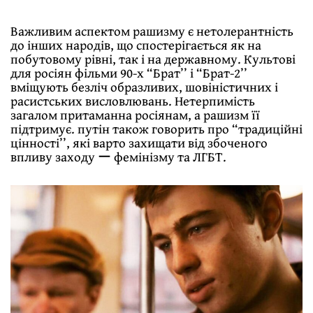
Важливим аспектом рашизму є нетолерантність
до інших народів, що спостерігається як на
побутовому рівні, так і на державному. Культові
для росіян фільми 90-х “Брат’’ і “Брат-2’’
вміщують безліч образливих, шовіністичних і
расистських висловлювань. Нетерпимість
загалом притаманна росіянам, а рашизм її
підтримує. путін також говорить про “традиційні
цінності’’, які варто захищати від збоченого
впливу заходу ー фемінізму та ЛГБТ.