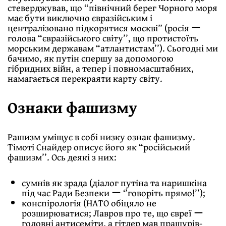
стеверджував, що “північний берег Чорного моря
має бути виключно євразійським і
централізовано підкорятися москві” (росія ー
голова “євразійського світу’’, що протистоїть
морським державам “атлантистам’’). Сьогодні ми
бачимо, як путін спершу за допомогою
гібридних війн, а тепер і повномасштабних,
намагається перекраяти карту світу.
Ознаки фашизму
Рашизм уміщує в собі низку ознак фашизму.
Тімоті Снайдер описує його як “російський
фашизм’’. Ось деякі з них:
сумнів як зрада (діалог путіна та наришкіна
під час Ради Безпеки ー ‘’говоріть прямо!’’);
конспірологія (НАТО обіцяло не
розширюватися; Лавров про те, що євреї ー
головні антисеміти, а гітлер мав пращурів-