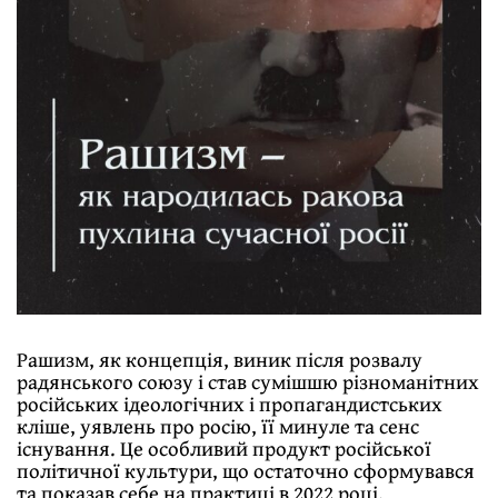
Рашизм, як концепція, виник після розвалу
радянського союзу і став сумішшю різноманітних
російських ідеологічних і пропагандистських
кліше, уявлень про росію, її минуле та сенс
існування. Це особливий продукт російської
політичної культури, що остаточно сформувався
та показав себе на практиці в 2022 році.