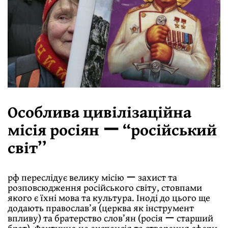
Особлива цивілізаційна
місія росіян ー “російський
світ’’
рф переслідує велику місію ー захист та
розповсюдження російського світу, стовпами
якого є їхні мова та культура. Іноді до цього ще
додають православ’я (церква як інструмент
впливу) та братерство слов’ян (росія ー старший