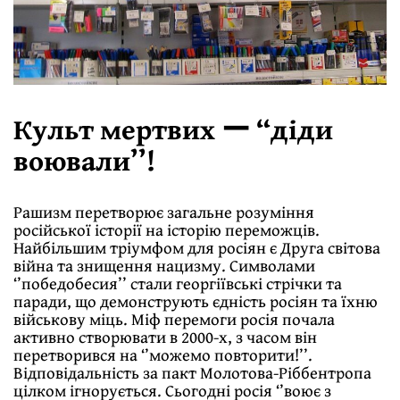
Культ мертвих ー “діди
воювали’’!
Рашизм перетворює загальне розуміння
російської історії на історію переможців.
Найбільшим тріумфом для росіян є Друга світова
війна та знищення нацизму. Символами
‘’победобесия’’ стали георгіївські стрічки та
паради, що демонструють єдність росіян та їхню
військову міць. Міф перемоги росія почала
активно створювати в 2000-х, з часом він
перетворився на ‘’можемо повторити!’’.
Відповідальність за пакт Молотова-Ріббентропа
цілком ігнорується. Сьогодні росія ‘’воює з