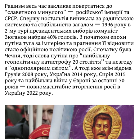
Рашизм весь час закликає повертатися до
“славетного минулого’’ ー російської імперії та
СРСР. Спершу ностальгія виникала за радянською
системою та стабільністю загалом ー 1996 року в
2-му турі президентських виборів комуніст
Зюганов набрав 40% голосів. З початком епохи
путіна туга за імперією та прагнення її відновити
стало офіційною політикою росії. Спочатку була
Чечня, тоді слова путіна про “найбільшу
геополітичну катастрофу 20 століття’’ та незгоду
з “однополярним світом’’. А тоді вже всім відома
Грузія 2008 року, Україна 2014 року, Сирія 2015
року та найбільша війна у Європі за останні 70
років ー повномасштабне вторгнення росії в
Україну 2022 року.