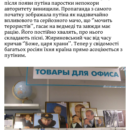
після появи путіна паростки непокори
авторитету винищили. Пропаганда з самого
початку зображала путіна як надзвичайно
впливового та серйозного мачо, що ‘’мочить
терористів’’, гасає на ведмеді та завжди має
рацію. Його постійно хвалять, про нього
складають пісні. Жириновський час від часу
кричав ‘’Боже, царя храни’’. Тепер у свідомості
багатьох росіян їхня країна прямо асоціюється з
путіним.