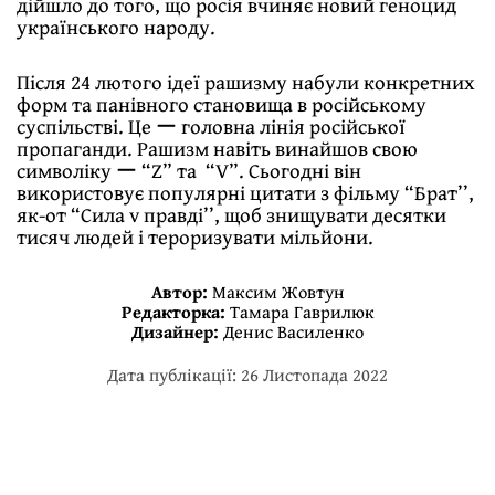
дійшло до того, що росія вчиняє новий геноцид
українського народу.
Після 24 лютого ідеї рашизму набули конкретних
форм та панівного становища в російському
суспільстві. Це ー головна лінія російської
пропаганди. Рашизм навіть винайшов свою
символіку ー “Z” та “V”. Сьогодні він
використовує популярні цитати з фільму “Брат’’,
як-от “Сила v правді’’, щоб знищувати десятки
тисяч людей і тероризувати мільйони.
Автор:
Максим Жовтун
Редакторка:
Тамара Гаврилюк
Дизайнер:
Денис Василенко
Дата публікації: 26 Листопада 2022