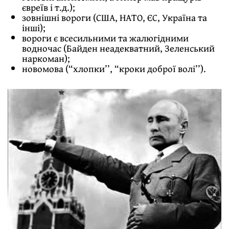
євреїв і т.д.);
зовнішні вороги (США, НАТО, ЄС, Україна та
інші);
вороги є всесильними та жалюгідними
водночас (Байден неадекватний, Зеленський
наркоман);
новомова (“хлопки’’, “кроки доброї волі’’).