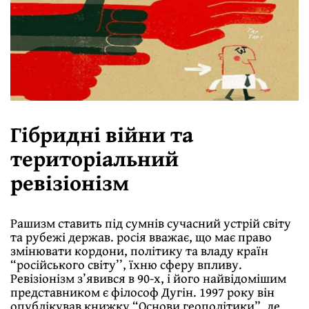
Гібридні війни та
територіальний
ревізіонізм
Рашизм ставить під сумнів сучасний устрій світу
та рубежі держав. росія вважає, що має право
змінювати кордони, політику та владу країн
“російського світу’’, їхню сферу впливу.
Ревізіонізм з’явився в 90-х, і його найвідомішим
представником є філософ Дугін. 1997 року він
опублікував книжку “Основи геополітики”, де