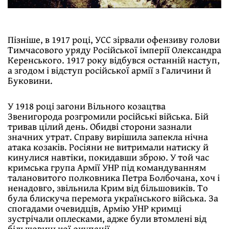
Пізніше, в 1917 році, УСС зірвали офензиву голови
Тимчасового уряду Російської імперії Олександра
Керенського. 1917 року відбувся останній наступ,
а згодом і відступ російської армії з Галичини й
Буковини.
У 1918 році загони Вільного козацтва
Звенигорода розгромили російські війська. Бій
тривав цілий день. Обидві сторони зазнали
значних утрат. Справу вирішила запекла нічна
атака козаків. Росіяни не витримали натиску й
кинулися навтіки, покидавши зброю. У той час
кримська група Армії УНР під командуванням
талановитого полковника Петра Болбочана, хоч і
ненадовго, звільнила Крим від більшовиків. То
була блискуча перемога українського війська. За
спогадами очевидців, Армію УНР кримці
зустрічали оплесками, адже були втомлені від
більшовицької окупації.