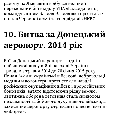
району на Львівщині відбувся великий
переможний бій відділу УПА «Галайда І» під
командуванням Василя Василяшка проти двох
полків Червоної армії та спецвідділів НКВС.
10. Битва за Донецький
аеропорт. 2014 рік
Бої за Донецький аеропорт — одні з
найзапекліших у війні на сході України —
тривали з травня 2014 до 20 січня 2015 року.
Понад 242 дні українські військові, добровольці,
медики й волонтери протистояли навалі
російських окупаційних військ і проросійських
бойовиків, затято відстоюючи рідну землю.
Звитяжна оборона летовища стала символом
незламності та бойового духу нашого війська, а
захисники аеропорту отримали почесне ймення
«кіборги».