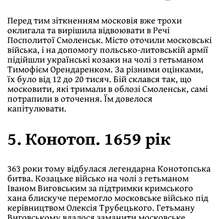
Перед тим зіткненням московія вже трохи
оклигала та вирішила відвоювати в Речі
Посполитої Смоленськ. Місто оточили московські
війська, і на допомогу польсько-литовській армії
підійшли українські козаки на чолі з гетьманом
Тимофієм Орендаренком. За різними оцінками,
їх було від 12 до 20 тисяч. Бій склався так, що
московити, які тримали в облозі Смоленськ, самі
потрапили в оточення. Їм довелося
капітулювати.
5. Конотоп. 1659 рік
363 роки тому відбулася легендарна Конотопська
битва. Козацьке військо на чолі з гетьманом
Іваном Виговським за підтримки кримського
хана блискуче перемогло московське військо під
керівництвом Олексія Трубецького. Гетьману
Виговському вдалося заманити московське