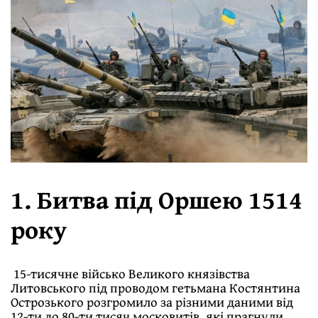
1. Битва під Оршею 1514
року
15-тисячне військо Великого князівства
Литовського під проводом гетьмана Костянтина
Острозького розгромило за різними даними від
12-ти до 80-ти тисяч московитів, які прагнули