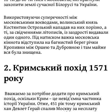
захопити землі сучасної Білорусі та України.
Використовуючи суперечності між
московськими воєводами, волинський князь
Костянтин Острозький нападав на них порізно, а
ті, за свідченнями літописів, із заздрості видавали
один одного. Під натиском важка московська
кіннота відступила на багнистий берег річки
Кропивни між Оршею та Дубровною і там майже
вся була знищена.
2. Кримський похід 1571
року
Вважаємо за потрібне додати про кримський
похід, оскільки Крим – це невід’ємна частинка
історії України. Отже, 451 рік тому кримський
хан Девлет Ґерай спалив Москву за несплату