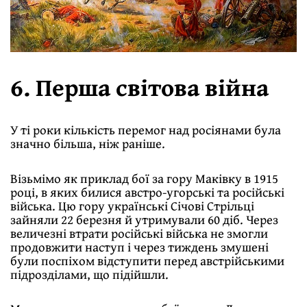
6. Перша світова війна
У ті роки кількість перемог над росіянами була
значно більша, ніж раніше.
Візьмімо як приклад бої за гору Маківку в 1915
році, в яких билися австро-угорські та російські
війська. Цю гору українські Січові Стрільці
зайняли 22 березня й утримували 60 діб. Через
величезні втрати російські війська не змогли
продовжити наступ і через тиждень змушені
були поспіхом відступити перед австрійськими
підрозділами, що підійшли.