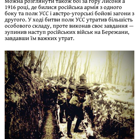
Можна розглянути також бої за гору Лисоня а
1916 році, де билися російська армія з одного
боку та полк УСС і австро-угорські бойові загони з
другого. У ході битви полк УСС утратив більшість
особового складу, проте виконав своє завдання —
зупинив наступ російських військ на Бережани,
завдавши їм важких утрат.