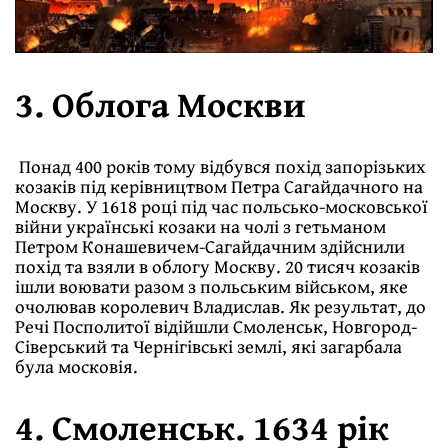
3. Облога Москви
Понад 400 років тому відбувся похід запорізьких
козаків під керівництвом Петра Сагайдачного на
Москву. У 1618 році під час польсько-московської
війни українські козаки на чолі з гетьманом
Петром Конашевичем-Сагайдачним здійснили
похід та взяли в облогу Москву. 20 тисяч козаків
ішли воювати разом з польським військом, яке
очолював королевич Владислав. Як результат, до
Речі Посполитої відійшли Смоленськ, Новгород-
Сіверський та Чернігівські землі, які загарбала
була московія.
4. Смоленськ. 1634 рік