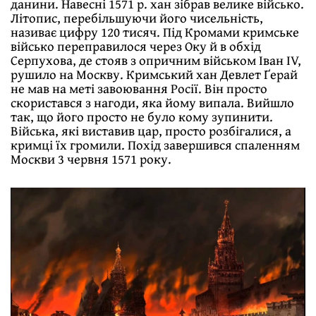
данини. Навесні 1571 р. хан зібрав велике військо.
Літопис, перебільшуючи його чисельність,
називає цифру 120 тисяч. Під Кромами кримське
військо переправилося через Оку й в обхід
Серпухова, де стояв з опричним військом Іван IV,
рушило на Москву. Кримський хан Девлет Ґерай
не мав на меті завоювання Росії. Він просто
скористався з нагоди, яка йому випала. Вийшло
так, що його просто не було кому зупинити.
Війська, які виставив цар, просто розбігалися, а
кримці їх громили. Похід завершився спаленням
Москви 3 червня 1571 року.