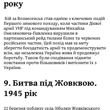
року
Бій за Вознесенськ став однією з ключових подій
Першого зимового походу, коли частини Дієвої
армії УНР під командуванням Михайла
Омеляновича-Павленка вирушили в
партизанський рейд тилами білих та червоних
російських частин. Цей похід мав за мету
зберегти боєздатність армії та продемонструвати
всім, що незалежна Україна жива й продовжує
боротьбу. Також були сподівання підняти
повстання проти більшовиків і витіснити їх з
України.
9. Битва під Жовквою.
1945 рік
22 березня поблизу села Зіболки Жовківського