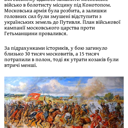
військо в болотисту місцину під Конотопом.
Московська армія була розбита, а залишки
головних сил були змушені відступити з
українських земель до Путивля. План військової
кампанії московського царства проти
Гетьманщини провалився.
За підрахунками істориків, у бою загинуло
близько 30 тисяч московитів, а 15 тисяч
потрапили в полон, тоді як утрати козаків були
втричі менші.