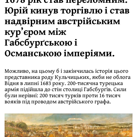
Юрій кинув торгівлю і став
надвірним австрійським
кур’єром між
Габсбурґською і
Османською імперіями.
Можливо, на цьому б і закінчилась історія цього
представника роду Кульчицьких, якби не облога
Відня в липні 1683 року. 200-тисячна турецька
армія підійшла до стін столиці Габсбурґів. Сили
були нерівні: 200 тисяч турків проти 16 тисяч
вояків під проводом австрійського графа.