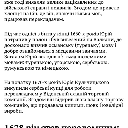
вже тоді виявляв велике зацікавлення до
військової справи і подвигів. Згодом це привело
хлопця на Січ, де він, знаючи кілька мов,
працював перекладачем.
Під час однієї з битв у кінці 1660-х років Юрій
потрапив у полон і був вивезений на Балкани, де
досконало вивчив османську (турецьку) мову і
добре ознайомився з місцевими звичаями.
Загалом Юрій володів п’ятьма іноземними
мовами: турецькою, угорською, сербською,
румунською та німецькою.
На початку 1670-х років Юрія Кульчицького
викупили сербські купці для роботи
перекладачем у Віденській східній торговій
компанії. Згодом він відкрив свою власну торгову
компанію, що продавала килими, шовк і ювелірні
вироби.
1678 рік став переломним: