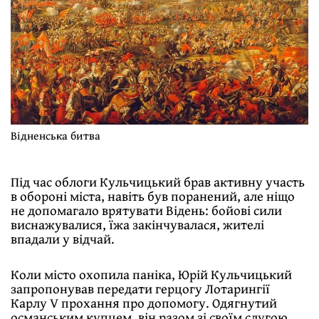
Відненська битва
Під час облоги Кульчицький брав активну участь
в обороні міста, навіть був поранений, але ніщо
не допомагало врятувати Відень: бойові сили
виснажувалися, їжа закінчувалася, жителі
впадали у відчай.
Коли місто охопила паніка, Юрій Кульчицький
запропонував передати герцогу Лотарингії
Карлу V прохання про допомогу. Одягнутий
османським купцем, він разом зі своїм слугою