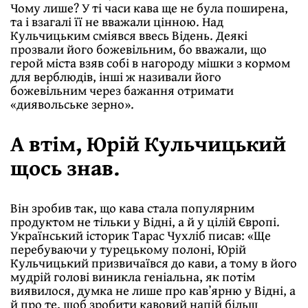
Чому лише? У ті часи кава ще не була поширена,
та і взагалі її не вважали цінною. Над
Кульчицьким сміявся ввесь Відень. Деякі
прозвали його божевільним, бо вважали, що
герой міста взяв собі в нагороду мішки з кормом
для верблюдів, інші ж називали його
божевільним через бажання отримати
«диявольське зерно».
А втім, Юрій Кульчицький
щось знав.
Він зробив так, що кава стала популярним
продуктом не тільки у Відні, а й у цілій Європі.
Український історик Тарас Чухліб писав: «Ще
перебуваючи у турецькому полоні, Юрій
Кульчицький призвичаївся до кави, а тому в його
мудрій голові виникла геніальна, як потім
виявилося, думка не лише про кавʼярню у Відні, а
й про те, щоб зробити кавовий напій більш