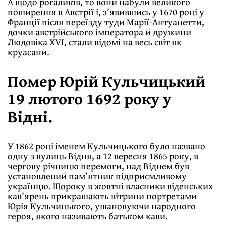
А щодо рогаликів, то вони набули великого
поширення в Австрії і, з’явившись у 1670 році у
Франції після переїзду туди Марії-Антуанетти,
дочки австрійського імператора й дружини
Людовіка XVI, стали відомі на весь світ як
круасани.
Помер Юрій Кульчицький
19 лютого 1692 року у
Відні.
У 1862 році іменем Кульчицького було названо
одну з вулиць Відня, а 12 вересня 1865 року, в
чергову річницю перемоги, над Віднем був
установлений пам’ятник підприємливому
українцю. Щороку в жовтні власники віденських
кав’ярень прикрашають вітрини портретами
Юрія Кульчицького, ушановуючи народного
героя, якого називають батьком кави.