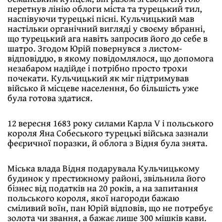
перетнув лінію облоги міста та турецький тил,
наспівуючи турецькі пісні. Кульчицький мав
настільки органічний вигляді у своєму вбранні,
що турецький ага навіть запросив його до себе в
шатро. Згодом Юрій повернувся з листом-
відповіддю, в якому повідомлялося, що допомога
незабаром надійде і потрібно просто трохи
почекати. Кульчицький як міг підтримував
військо й місцеве населення, бо більшість уже
була готова здатися.
12 вересня 1683 року силами Карла V і польського
короля Яна Собеського турецькі війська зазнали
феєричної поразки, й облога з Відня була знята.
Міська влада Відня подарувала Кульчицькому
будинок у престижному районі, звільнила його
бізнес від податків на 20 років, а на запитання
польського короля, якої нагороди бажаю
сміливий воїн, пан Юрій відповів, що не потребує
золота чи звання, а бажає лише 300 мішків кави.