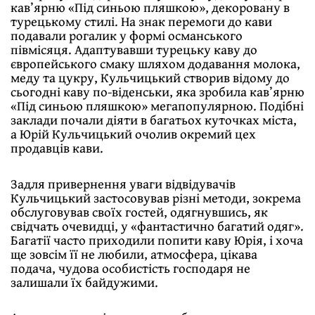
кав’ярню «Під синьою пляшкою», декоровану в
турецькому стилі. На знак перемоги до кави
подавали рогалик у формі османського
півмісяця. Адаптувавши турецьку каву до
європейського смаку шляхом додавання молока,
меду та цукру, Кульчицький створив відому до
сьогодні каву по-віденськи, яка зробила кав’ярню
«Під синьою пляшкою» мегапопулярною. Подібні
заклади почали діяти в багатьох куточках міста,
а Юрій Кульчицький очолив окремий цех
продавців кави.
Задля привернення уваги відвідувачів
Кульчицький застосовував різні методи, зокрема
обслуговував своїх гостей, одягнувшись, як
свідчать очевидці, у «фантастично багатий одяг».
Багатії часто приходили попити каву Юрія, і хоча
ще зовсім її не любили, атмосфера, цікава
подача, чудова особистість господаря не
залишали їх байдужими.