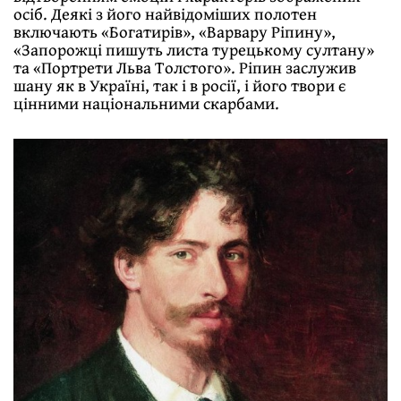
осіб. Деякі з його найвідоміших полотен
включають «Богатирів», «Варвару Ріпину»,
«Запорожці пишуть листа турецькому султану»
та «Портрети Льва Толстого». Ріпин заслужив
шану як в Україні, так і в росії, і його твори є
цінними національними скарбами.