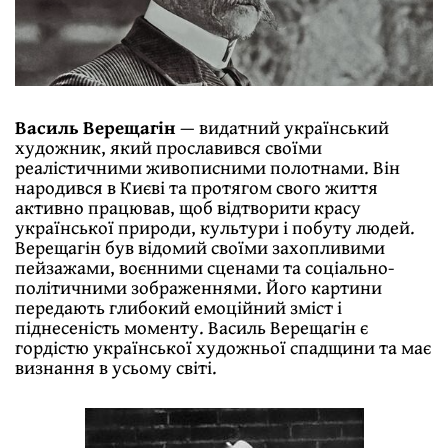
Василь Верещагін
— видатний український
художник, який прославився своїми
реалістичними живописними полотнами. Він
народився в Києві та протягом свого життя
активно працював, щоб відтворити красу
української природи, культури і побуту людей.
Верещагін був відомий своїми захопливими
пейзажами, воєнними сценами та соціально-
політичними зображеннями. Його картини
передають глибокий емоційний зміст і
піднесеність моменту. Василь Верещагін є
гордістю української художньої спадщини та має
визнання в усьому світі.