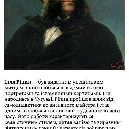
Ілля Ріпин
— був видатним українським
митцем, який найбільше відомий своїми
портретами та історичними картинами. Він
народився в Чугуєві. Ріпин пройшов шлях від
самодидактика до визнаного майстра і став
одним із найбільш впливових художників свого
часу. Його роботи характеризуються
реалістичним стилем, деталізацією та виразним
відтворенням емоцій і характерів зображених