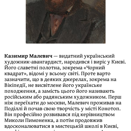
Казимир Малевич
— видатний український
художник-авангардист, народився і виріс у Києві.
Його славетні полотна, зокрема «Чорний
квадрат», відомі у всьому світі. Проте варто
зазначити, що в деяких джерелах, зокрема на
Вікіпедії, не висвітлене його українське
походження, а замість цього його називають
російським або радянським художником. Перш
ніж переїхати до москви, Малевич проживав на
Поділлі й почав свою творчість у місті Конотоп.
Він професійно розвивався під керівництвом
Миколи Пимоненка, а потім продовжив
вдосконалюватися в мистецькій школі в Києві,