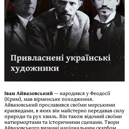
Іван Айвазовський
— народився у Феодосії
(Крим), мав вірменське походження.
Айвазовський прославився своїми морськими
краєвидами, в яких він майстерно передавав силу
природи та рух хвиль. Він також відомий своїми
натюрмортами та історичними сценами. Твори
Айвазовського визнані національним скарбом