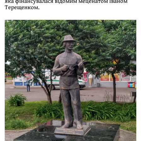
яка фінансувалася відомим меценатом Іваном
Терещенком.