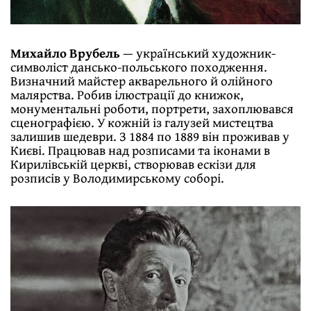
Михайло Врубель
— український художник-
символіст дансько-польського походження.
Визначний майстер акварельного й олійного
малярства. Робив ілюстрації до книжок,
монументальні роботи, портрети, захоплювався
сценографією. У кожній із галузей мистецтва
залишив шедеври. З 1884 по 1889 він проживав у
Києві. Працював над розписами та іконами в
Кирилівській церкві, створював ескізи для
розписів у Володимирському соборі.