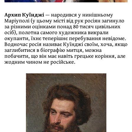
Архип Куїнджі
— народився у нинішньому
Маріуполі (у цьому місті від рук росіян загинуло
за різними оцінками понад 80 тисяч цивільних
осіб), полотна самого художника викрали
окупанти, їхнє теперішнє перебування невідоме.
Водночас росія називає Куїнджі своїм, хоча, якщо
заглибитися в біографію митця, можна
побачити, що він має навіть грецьке коріння, але
жодним чином не російське.