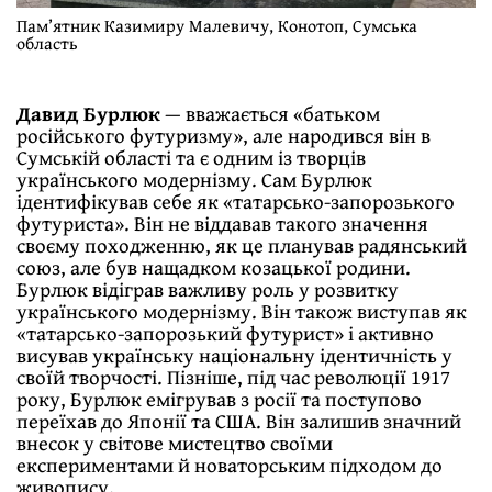
Пам’ятник Казимиру Малевичу, Конотоп, Сумська
область
Давид Бурлюк
— вважається «батьком
російського футуризму», але народився він в
Сумській області та є одним із творців
українського модернізму. Сам Бурлюк
ідентифікував себе як «татарсько-запорозького
футуриста». Він не віддавав такого значення
своєму походженню, як це планував радянський
союз, але був нащадком козацької родини.
Бурлюк відіграв важливу роль у розвитку
українського модернізму. Він також виступав як
«татарсько-запорозький футурист» і активно
висував українську національну ідентичність у
своїй творчості. Пізніше, під час революції 1917
року, Бурлюк емігрував з росії та поступово
переїхав до Японії та США. Він залишив значний
внесок у світове мистецтво своїми
експериментами й новаторським підходом до
живопису.