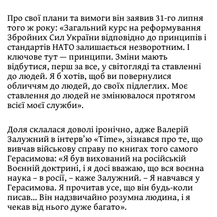
Про свої плани та вимоги він заявив 31-го липня
того ж року: «Загальний курс на реформування
Збройних Сил України відповідно до принципів і
стандартів НАТО залишається незворотним. І
ключове тут — принципи. Зміни мають
відбутися, перш за все, у світогляді та ставленні
до людей. Я б хотів, щоб ви повернулися
обличчям до людей, до своїх підлеглих. Моє
ставлення до людей не змінювалося протягом
всієї моєї служби».
Доля склалася доволі іронічно, адже Валерій
Залужний в інтерв’ю «Time», зізнався про те, що
вивчав військову справу по книгах того самого
Герасимова: «Я був вихований на російській
Воєнній доктрині, і я досі вважаю, що вся воєнна
наука – в росії, – каже Залужний. – Я навчався у
Герасимова. Я прочитав усе, що він будь-коли
писав… Він надзвичайно розумна людина, і я
чекав від нього дуже багато».