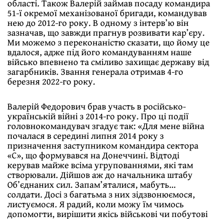
області. Також Валерій займав посаду командира
51-ї окремої механізованої бригади, командував
нею до 2012-го року. В одному з інтерв’ю він
зазначав, що завжди прагнув розвивати кар’єру.
Ми можемо з переконаністю сказати, що йому це
вдалося, адже під його командуванням наше
військо впевнено та сміливо захищає державу від
загарбників. Звання генерала отримав 4-го
березня 2022-го року.
Валерій Федорович брав участь в російсько-
українській війні з 2014-го року. Про ці події
головнокомандувач згадує так: «Для мене війна
почалася в середині липня 2014 року з
призначення заступником командира сектора
«С», що формувався на Донеччині. Відтоді
керував майже всіма угрупованнями, які там
створювали. Дійшов аж до начальника штабу
Об’єднаних сил. Запам’яталися, мабуть…
солдати. Досі з багатьма з них зідзвонюємося,
листуємося. Я радий, коли можу їм чимось
допомогти, вирішити якісь військові чи побутові