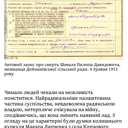
Актовий запис про смерть Шокала Пилипа Давидовича,
мешканця Дейманівської сільської ради. 4 травня 1933
року
Чимало людей чекали на можливість
помститися. Найрадикальніше налаштована
частина суспільства, невдоволена радянською
владою, нетерпляче очікувала на війну,
сподіваючись, що вона змінить наявний лад. З
огляду на це характерні були думки колишнього
куркуля Макара Ларченка з села Корчового