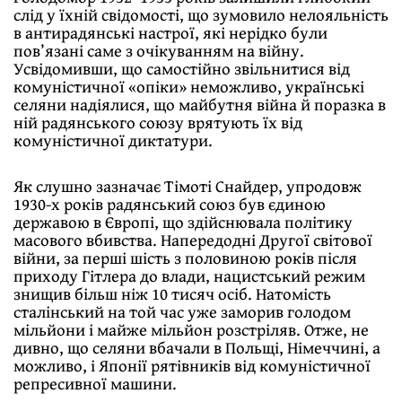
слід у їхній свідомості, що зумовило нелояльність
в антирадянські настрої, які нерідко були
пов’язані саме з очікуванням на війну.
Усвідомивши, що самостійно звільнитися від
комуністичної «опіки» неможливо, українські
селяни надіялися, що майбутня війна й поразка в
ній радянського союзу врятують їх від
комуністичної диктатури.
Як слушно зазначає Тімоті Снайдер, упродовж
1930-х років радянський союз був єдиною
державою в Європі, що здійснювала політику
масового вбивства. Напередодні Другої світової
війни, за перші шість з половиною років після
приходу Гітлера до влади, нацистський режим
знищив більш ніж 10 тисяч осіб. Натомість
сталінський на той час уже заморив голодом
мільйони і майже мільйон розстріляв. Отже, не
дивно, що селяни вбачали в Польщі, Німеччині, а
можливо, і Японії рятівників від комуністичної
репресивної машини.