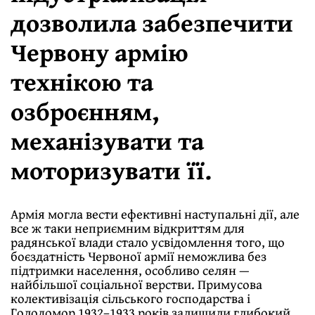
дозволила забезпечити
Червону армію
технікою та
озброєнням,
механізувати та
моторизувати її.
Армія могла вести ефективні наступальні дії, але
все ж таки неприємним відкриттям для
радянської влади стало усвідомлення того, що
боєздатність Червоної армії неможлива без
підтримки населення, особливо селян —
найбільшої соціальної верстви. Примусова
колективізація сільського господарства і
Голодомор 1932–1933 років залишили глибокий