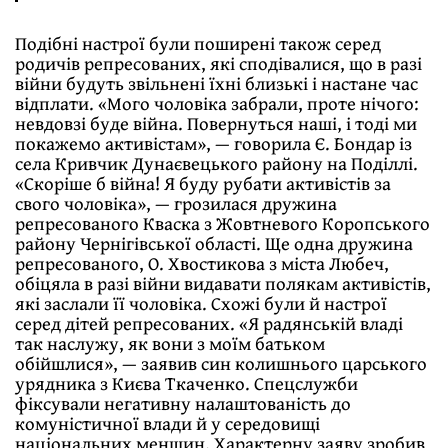
Подібні настрої були поширені також серед
родичів репресованих, які сподівалися, що в разі
війни будуть звільнені їхні близькі і настане час
відплати. «Мого чоловіка забрали, проте нічого:
невдовзі буде війна. Повернуться наші, і тоді ми
покажемо активістам», — говорила Є. Бондар із
села Кривчик Дунаєвецького району на Поділлі.
«Скоріше б війна! Я буду рубати активістів за
свого чоловіка», — грозилася дружина
репресованого Кваска з Жовтневого Коропського
району Чернігівської області. Ще одна дружина
репресованого, О. Хвостикова з міста Любеч,
обіцяла в разі війни видавати полякам активістів,
які заслали її чоловіка. Схожі були й настрої
серед дітей репресованих. «Я радянській владі
так наслужу, як вони з моїм батьком
обійшлися», — заявив син колишнього царського
урядника з Києва Ткаченко. Спецслужби
фіксували негативну налаштованість до
комуністичної влади й у середовищі
національних меншин. Характерну заяву зробив