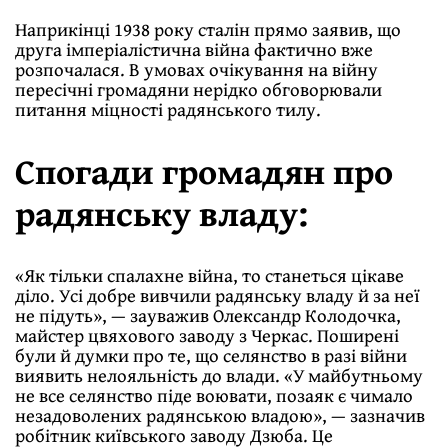
Наприкінці 1938 року сталін прямо заявив, що
друга імперіалістична війна фактично вже
розпочалася. В умовах очікування на війну
пересічні громадяни нерідко обговорювали
питання міцності радянського тилу.
Спогади громадян про
радянську владу:
«Як тільки спалахне війна, то станеться цікаве
діло. Усі добре вивчили радянську владу й за неї
не підуть», — зауважив Олександр Колодочка,
майстер цвяхового заводу з Черкас. Поширені
були й думки про те, що селянство в разі війни
виявить нелояльність до влади. «У майбутньому
не все селянство піде воювати, позаяк є чимало
незадоволених радянською владою», — зазначив
робітник київського заводу Дзюба. Це