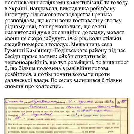
пояснювали наслідками колективізації та голоду
в Україні. Наприклад, викладачка робітфаку
інституту сільського господарства Грецька
розповідала, що коли вони гостювали у своєму
рідному селі, то переконалися, що селян
налаштовані дуже опозиційно до влади, мовляв
«вони не скоро забудуть 1932 рік, коли стільки
людей померло з голоду». Мешканець села
Гуменці Кам’янець-Подільського району під час
бесіди прямо заявив: «Якби спитати всіх
червоноармійців, що тут розміщені, то виявилося
б, що більша половина в разі війни готова
розбігтися, а потім почати воювати проти
радянської влади. По селах залишився б тільки
спомин про колгоспи».