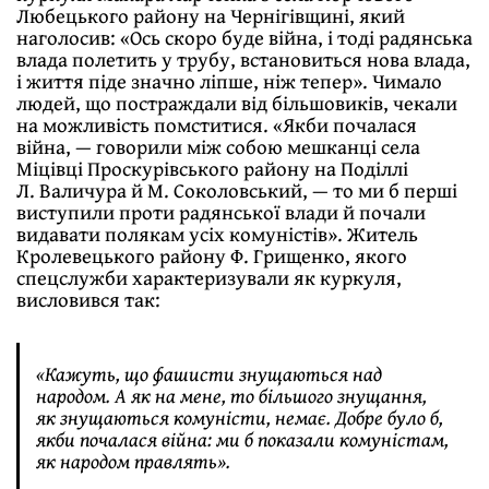
Любецького району на Чернігівщині, який
наголосив: «Ось скоро буде війна, і тоді радянська
влада полетить у трубу, встановиться нова влада,
і життя піде значно ліпше, ніж тепер». Чимало
людей, що постраждали від більшовиків, чекали
на можливість помститися. «Якби почалася
війна, — говорили між собою мешканці села
Міцівці Проскурівського району на Поділлі
Л. Валичура й М. Соколовський, — то ми б перші
виступили проти радянської влади й почали
видавати полякам усіх комуністів». Житель
Кролевецького району Ф. Грищенко, якого
спецслужби характеризували як куркуля,
висловився так:
«Кажуть, що фашисти знущаються над
народом. А як на мене, то більшого знущання,
як знущаються комуністи, немає. Добре було б,
якби почалася війна: ми б показали комуністам,
як народом правлять».