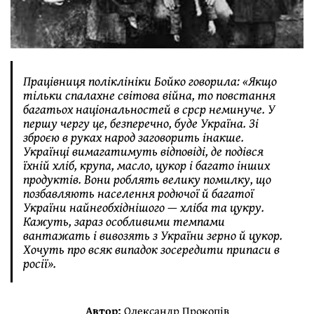
Працівниця поліклініки Бойко говорила: «Якщо
тільки спалахне світова війна, то повстання
багатьох національностей в срср неминуче. У
першу чергу це, безперечно, буде Україна. Зі
зброєю в руках народ заговорить інакше.
Українці вимагатимуть відповіді, де подівся
їхній хліб, крупа, масло, цукор і багато інших
продуктів. Вони роблять велику помилку, що
позбавляють населення родючої й багатої
України найнеобхіднішого — хліба та цукру.
Кажуть, зараз особливими темпами
вантажать і вивозять з України зерно й цукор.
Хочуть про всяк випадок зосередити припаси в
росії».
Автор:
Олександр Прокопів