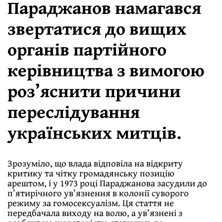
Параджанов намагався
звертатися до вищих
органів партійного
керівництва з вимогою
роз’яснити причини
переслідування
українських митців.
Зрозуміло, що влада відповіла на відкриту
критику та чітку громадянську позицію
арештом, і у 1973 році Параджанова засудили до
п’ятирічного ув’язнення в колонії суворого
режиму за гомосексуалізм. Ця стаття не
передбачала виходу на волю, а ув’язнені з