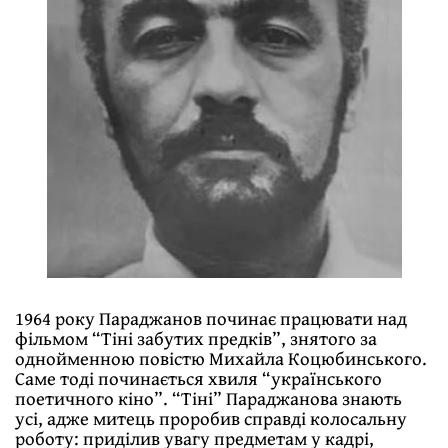
1964 року Параджанов починає працювати над
фільмом “Тіні забутих предків”, знятого за
однойменною повістю Михайла Коцюбинського.
Саме тоді починається хвиля “українського
поетичного кіно”. “Тіні” Параджанова знають
усі, адже митець проробив справді колосальну
роботу: приділив увагу предметам у кадрі,