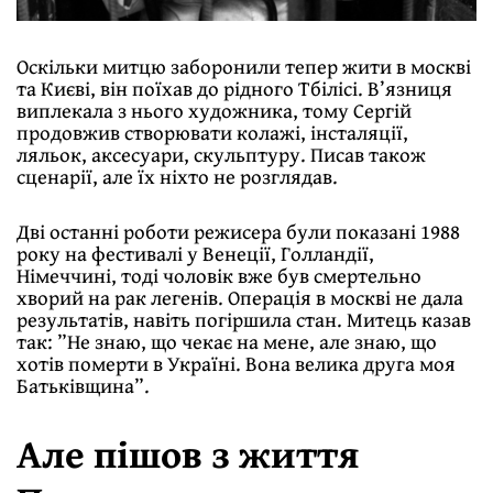
Оскільки митцю заборонили тепер жити в москві
та Києві, він поїхав до рідного Тбілісі. В’язниця
виплекала з нього художника, тому Сергій
продовжив створювати колажі, інсталяції,
ляльок, аксесуари, скульптуру. Писав також
сценарії, але їх ніхто не розглядав.
Дві останні роботи режисера були показані 1988
року на фестивалі у Венеції, Голландії,
Німеччині, тоді чоловік вже був смертельно
хворий на рак легенів. Операція в москві не дала
результатів, навіть погіршила стан. Митець казав
так: ”Не знаю, що чекає на мене, але знаю, що
хотів померти в Україні. Вона велика друга моя
Батьківщина”.
Але пішов з життя