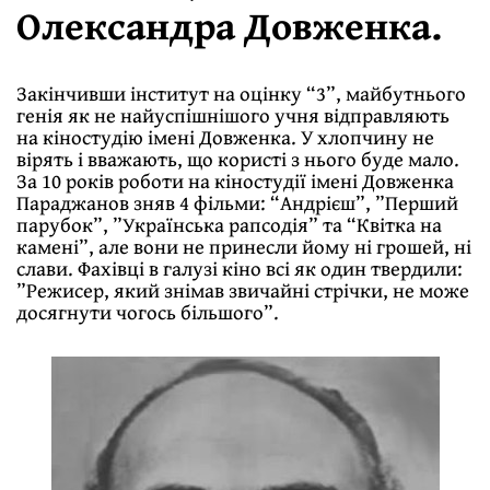
Олександра Довженка.
Закінчивши інститут на оцінку “3”, майбутнього
генія як не найуспішнішого учня відправляють
на кіностудію імені Довженка. У хлопчину не
вірять і вважають, що користі з нього буде мало.
За 10 років роботи на кіностудії імені Довженка
Параджанов зняв 4 фільми: “Андрієш”, ”Перший
парубок”, ”Українська рапсодія” та “Квітка на
камені”, але вони не принесли йому ні грошей, ні
слави. Фахівці в галузі кіно всі як один твердили:
”Режисер, який знімав звичайні стрічки, не може
досягнути чогось більшого”.