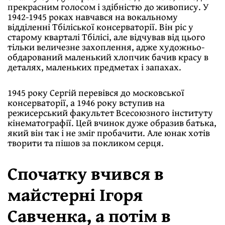
прекрасним голосом і здібністю до живопису. У
1942-1945 роках навчався на вокальному
відділенні Тбіліської консерваторії. Він ріс у
старому кварталі Тбілісі, але відчував від цього
тільки величезне захоплення, адже художньо-
обдарований маленький хлопчик бачив красу в
деталях, маленьких предметах і запахах.
1945 року Сергій перевівся до московської
консерваторії, а 1946 року вступив на
режисерський факультет Всесоюзного інституту
кінематографії. Цей вчинок дуже образив батька,
який він так і не зміг пробачити. Але юнак хотів
творити та пішов за покликом серця.
Спочатку вчився в
майстерні Ігоря
Савченка, а потім в