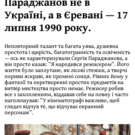
Параджанов не в
Україні, а в Єревані — 17
липня 1990 року.
Неповторний талант та багата уява, душевна
простота і щирість, багатогранність та освіченість
— ось як характеризували Сергія Параджанова, а
він просто казав: ”Я народився режисером”. Його
життя було заплутане, як лісові стежки, а творчі
пориви яскраві, як промені сонця. Рівних йому у
фантазії та перетворенні простих предметів на
витвір мистецтва просто немає. Режисер робив
все з захопленням, віддавав себе на повну і часто
наголошував: ”У кінематографі важливо, щоб
глядач відчув те, що відчуває екранний
персонаж”.