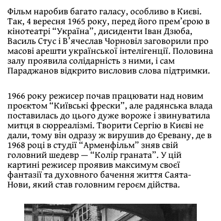
Фільм наробив багато галасу, особливо в Києві.
Так, 4 вересня 1965 року, перед його прем’єрою в
кінотеатрі “Україна”, дисиденти Іван Дзюба,
Василь Стус і В’ячеслав Чорновіл заговорили про
масові арешти української інтелігенції. Половина
залу проявила солідарність з ними, і сам
Параджанов відкрито висловив слова підтримки.
1966 року режисер почав працювати над новим
проєктом “Київські фрески”, але радянська влада
поставилась до цього дуже вороже і звинуватила
митця в сюрреалізмі. Творити Сергію в Києві не
дали, тому він одразу ж вирушив до Єревану, де в
1968 році в студії “Арменфільм” зняв свій
головний шедевр — “Колір граната”. У цій
картині режисер проявив максимум своєї
фантазії та духовного бачення життя Саята-
Нови, який став головним героєм дійства.