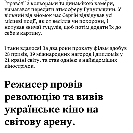
“грався” з кольорами та динамікою камери,
намагався передати атмосферу Гуцульщини. У
вільний від зйомок час Сергій відвідував усі
місцеві події, як от весілля чи похорони, і
нотував звичаї гуцулів, щоб потім додати їх до
себе в картину.
І таки вдалося! За два роки прокату фільм здобув
28 призів, 39 міжнародних нагород і дипломів у
21 країні світу, та став однією з найвідоміших
кінострічок.
Режисер провів
революцію та вивів
українське кіно на
світову арену.