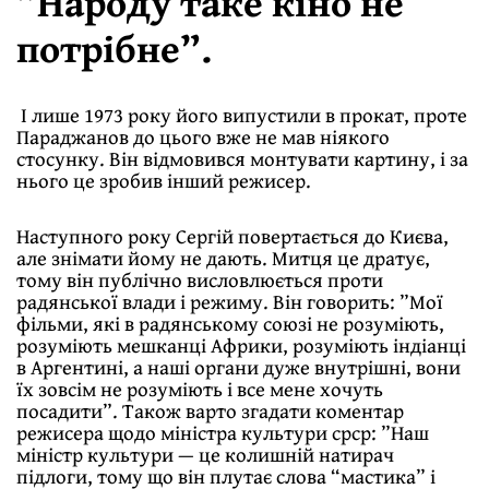
”Народу таке кіно не
потрібне”.
І лише 1973 року його випустили в прокат, проте
Параджанов до цього вже не мав ніякого
стосунку. Він відмовився монтувати картину, і за
нього це зробив інший режисер.
Наступного року Сергій повертається до Києва,
але знімати йому не дають. Митця це дратує,
тому він публічно висловлюється проти
радянської влади і режиму. Він говорить: ”Мої
фільми, які в радянському союзі не розуміють,
розуміють мешканці Африки, розуміють індіанці
в Аргентині, а наші органи дуже внутрішні, вони
їх зовсім не розуміють і все мене хочуть
посадити”. Також варто згадати коментар
режисера щодо міністра культури срср: ”Наш
міністр культури — це колишній натирач
підлоги, тому що він плутає слова “мастика” і