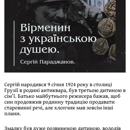
Сергій народився 9 січня 1924 року в столиці
Грузії в родині антиквара, був третьою дитиною в
сім’ї. Батько майбутнього режисера бажав, щоб
син продовжив родинну традицію продавати
старовинні речі, але хлопчик мав зовсім інші
плани.
Змалку був дуже розвиненою дитиною, володів