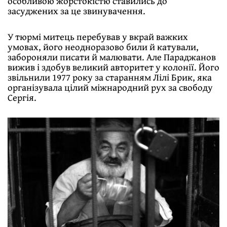
особливою жорстокістю ставились до
засуджених за це звинувачення.
У тюрмі митець перебував у вкрай важких
умовах, його неодноразово били й катували,
забороняли писати й малювати. Але Параджанов
вижив і здобув великий авторитет у колонії. Його
звільнили 1977 року за старанням Лілі Брик, яка
організувала цілий міжнародний рух за свободу
Сергія.