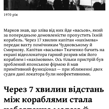
1970 рік
Марков знав, що зліва від них йде «васьов», який
за попередньою домовленістю пропустить їхній
корабель. Через 17 хвилин капітан «нахімова»
передає вахту помічникам Чудновському й
Смирнову. Капітан «васьова» Ткаченко бачить на
екрані відеолокатора гарний розрив між його
кораблем і «нахімовим». Ось тільки пристрій був
зроблений японською фірмою й мав
примітивний функціонал — при зближенні двох
суден дані локатора були неефективними.
Через 7 хвилин відстань
між кораблями стала