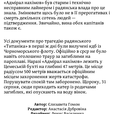
«Адмірал нахімов» був старим і технічно
несправним лайнером і радянська влада про це
знала. Змінювати щось було не в її прерогативах і
смерть декількох сотень людей —
підтвердження. Звичайно, вина обох капітанів
також є.
Усі документи про трагедію радянського
«Титаніка» в перші ж дні були вилучені кдб із
Чорноморського флоту. Офіційно в срср не було
навіть оголошено траур за загиблими на
пароплаві. Наразі «Адмірал нахімов» лежить у
Цемеській бухті на глибині 47 метрів. Це місце
радіусом 500 метрів вважається офіційним
місцем захоронення жертв катастрофи.
Порушувати спокій там заборонено. Щороку, 31
серпня, сюди приходить катер із родичами
загиблих, які опускають на воду вінок.
Автор:
Єлизавета Гомон
Редактор:
Анастасія Дубровіна
Дизайнер:
Денис Василенко