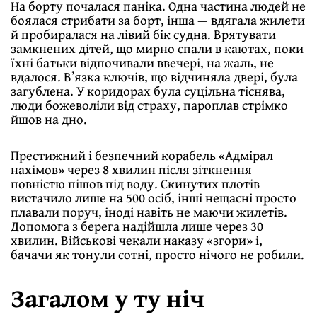
На борту почалася паніка. Одна частина людей не
боялася стрибати за борт, інша — вдягала жилети
й пробиралася на лівий бік судна. Врятувати
замкнених дітей, що мирно спали в каютах, поки
їхні батьки відпочивали ввечері, на жаль, не
вдалося. Вʼязка ключів, що відчиняла двері, була
загублена. У коридорах була суцільна тіснява,
люди божеволіли від страху, пароплав стрімко
йшов на дно.
Престижний і безпечний корабель «Адмірал
нахімов» через 8 хвилин після зіткнення
повністю пішов під воду. Скинутих плотів
вистачило лише на 500 осіб, інші нещасні просто
плавали поруч, іноді навіть не маючи жилетів.
Допомога з берега надійшла лише через 30
хвилин. Військові чекали наказу «згори» і,
бачачи як тонули сотні, просто нічого не робили.
Загалом у ту ніч