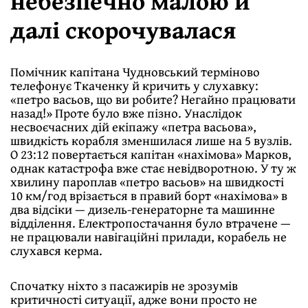
небезпечно малою й
далі скорочувалася
Помічник капітана Чудновський терміново
телефонує Ткаченку й кричить у слухавку:
«петро васьов, що ви робите? Негайно працювати
назад!» Проте було вже пізно. Унаслідок
несвоєчасних дій екіпажу «петра васьова»,
швидкість корабля зменшилася лише на 5 вузлів.
О 23:12 повертається капітан «нахімова» Марков,
однак катастрофа вже стає невідворотною. У ту ж
хвилину пароплав «петро васьов» на швидкості
10 км/год врізається в правий борт «нахімова» в
два відсіки — дизель-генераторне та машинне
відділення. Електропостачання було втрачене —
не працювали навігаційні прилади, корабель не
слухався керма.
Спочатку ніхто з пасажирів не зрозумів
критичності ситуації, адже вони просто не