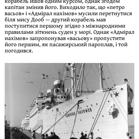
корабель йшов одним курсом, однак згодом
капітан змінив його. Виходило так, що «петро
васьов» і «Адмірал нахімов» мусили перетнутися
біля мису Дооб — другий корабель мав
поступитися першому згідно з міжнародними
правилами зіткнень суден у морі. Однак «Адмірал
нахімов» запропонував «васьову» пропустити
його першим, як пасажирський пароплав, і той
погодився.