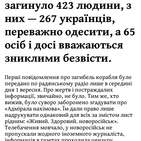
загинуло 423 людини, з
них — 267 українців,
переважно одесити, а 65
осіб і досі вважаються
зниклими безвісти.
Перші повідомлення про загибель корабля було
передано по радянському радіо лише в середині
дня 1 вересня. Про жертв і постраждалих
інформації, звичайно, не було. Тим же, хто
вижив, було суворо заборонено згадувати про
«Адмірала нахімова». Їм дали право лише
надрукувати однаковий для всіх за змістом лист
рідним: «Живий. Здоровий. новоросійськ».
Телебачення мовчало, у новоросійськ не
пропускали жодного іноземного журналіста,
інформація в газетах проходила цензуру.