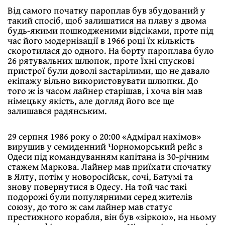
Від самого початку пароплав був збудований у
такий спосіб, щоб залишатися на плаву з двома
будь-якими пошкодженими відсіками, проте
під
час його модернізації в 1966 році їх кількість
скоротилася до одного. На борту пароплава було
26 рятувальних шлюпок, проте їхні спускові
пристрої були доволі застарілими, що не давало
екіпажу вільно використовувати шлюпки. До
того ж із часом лайнер старішав, і хоча він мав
німецьку якість, але догляд його все ще
залишався радянським.
29 серпня 1986 року о 20:00 «Адмірал нахімов»
вирушив у семиденний Чорноморський рейс з
Одеси під командуванням капітана із 30-річним
стажем Маркова. Лайнер мав приїхати спочатку
в Ялту, потім у новоросійськ, сочі, Батумі та
знову повернутися в Одесу. На той час такі
подорожі були популярними серед жителів
союзу, до того ж сам лайнер мав статус
престижного корабля, він був «зіркою», на ньому