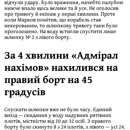
відчули удару. Було враження, начебто палубою
нижче впало щось велике та й усе. Не оголосив
про тривогу й екіпаж у перші хвилини. Проте
коли Марков помітив, що корабель став
некерованим, то шлюпкову тривогу таки було
проголошено. На воду встигли спустити лише
шлюпку № 2 з лівого борту.
За 4 хвилини «Адмірал
нахімов» нахилився на
правий борт на 45
градусів
Спускати шлюпки вже не було часу. Єдиний
вихід — скидання у воду надувних рятівних
плотів, місткістю від 10 до 32 осіб. З правого
борту було скинуто 8 з 24 плотів, з лівого — усі 24.