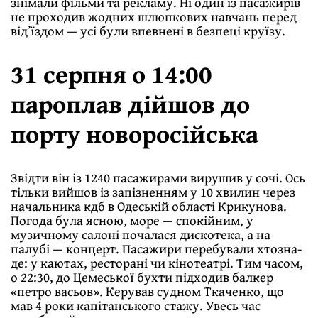
знімали фільми та рекламу. Ні один із пасажирів
не проходив жодних шлюпкових навчань перед
відʼїздом — усі були впевнені в безпеці круїзу.
31 серпня о 14:00
пароплав дійшов до
порту новоросійська
Звідти він із 1240 пасажирами вирушив у сочі. Ось
тільки вийшов із запізненням у 10 хвилин через
начальника кдб в Одеській області Крикунова.
Погода була ясною, море — спокійним, у
музичному салоні почалася дискотека, а на
палубі — концерт. Пасажири перебували хтозна-
де: у каютах, ресторані чи кінотеатрі. Тим часом,
о 22:30, до Цемеської бухти підходив балкер
«петро васьов». Керував судном Ткаченко, що
мав 4 роки капітанського стажу. Увесь час