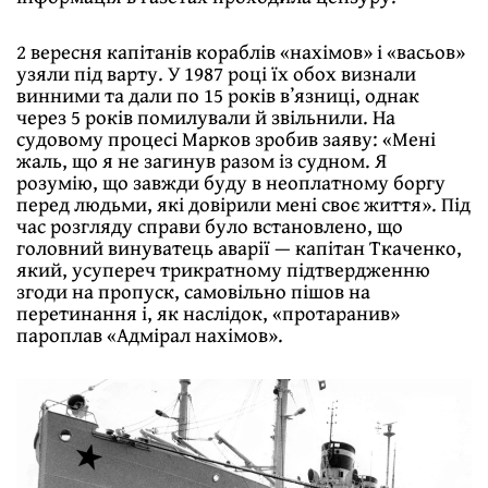
2 вересня капітанів кораблів «нахімов» і «васьов»
узяли під варту. У 1987 році їх обох визнали
винними та дали по 15 років вʼязниці, однак
через 5 років помилували й звільнили. На
судовому процесі Марков зробив заяву: «Мені
жаль, що я не загинув разом із судном. Я
розумію, що завжди буду в неоплатному боргу
перед людьми, які довірили мені своє життя». Під
час розгляду справи було встановлено, що
головний винуватець аварії — капітан Тка­ченко,
який, усупереч трикратному підтвердженню
згоди на пропуск, самовільно пішов на
перетинання і, як наслідок, «протаранив»
пароплав «Адмірал нахімов».