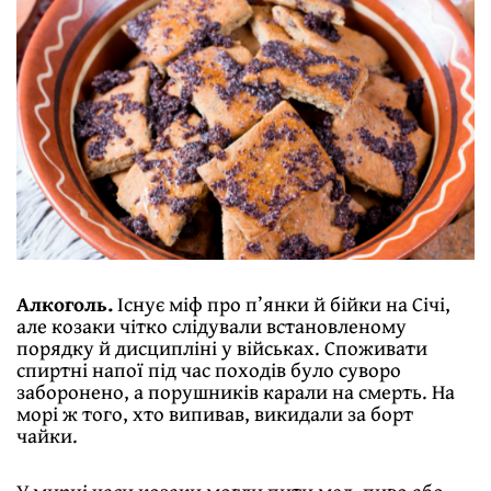
Алкоголь.
Існує міф про п’янки й бійки на Січі,
але козаки чітко слідували встановленому
порядку й дисципліні у військах. Споживати
спиртні напої під час походів було суворо
заборонено, а порушників карали на смерть. На
морі ж того, хто випивав, викидали за борт
чайки.
У мирні часи козаки могли пити мед, пиво або