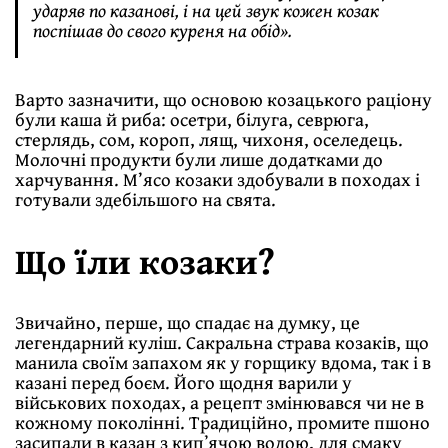
ударяв по казанові, і на цей звук кожен козак
поспішав до свого куреня на обід».
Варто зазначити, що основою козацького раціону
були каша й риба: осетри, білуга, севрюга,
стерлядь, сом, короп, лящ, чихоня, оселедець.
Молочні продукти були лише додатками до
харчування. М’ясо козаки здобували в походах і
готували здебільшого на свята.
Що їли козаки?
Звичайно, перше, що спадає на думку, це
легендарний куліш. Сакральна страва козаків, що
манила своїм запахом як у горщику вдома, так і в
казані перед боєм. Його щодня варили у
військових походах, а рецепт змінювався чи не в
кожному поколінні. Традиційно, промите пшоно
засипали в казан з кипʼячою водою, для смаку