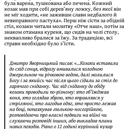
була варена, тушкована або печена. Кожний
козак мав при собі дерев’яну ложку, без якої він
не міг ходити, «не заживши слави недбалого й
невиправного пастуха». Перш ніж сісти за обідній
стіл, козаки читали молитву «Отче наш», потім за
знаком отамана куреня, що сидів на чолі столу,
неквапливо бралися за їжу. За традицією, всі
страви необхідно було з’їсти.
Дмитро Яворницький писав: «…Козаки вставали
до схід сонця, відразу вмивалися холодною
джерельною чи річковою водою, далі молилися
Богу і за якийсь час після цього сідали за стіл до
гарячого сніданку. Час від сніданку до обіду
козаки проводили по-різному: хто об’їжджав
коня, хто оглядав зброю, хто вправлявся у
стрілянні, хто лагодив одяг, хто просто лежав
на боці, попахкував люлькою-носогрійкою,
розповідаючи про власні подвиги на війні чи
слухаючи розповіді інших, або викладав плани
нових походів. Рівно о 12 годині курінний кухар