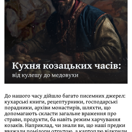
До нашого часу дійшло багато писемних джерел:
кухарські книги, рецептурники, господарські
порадники, архіви монастирів, шляхти, що
допомагають скласти загальне враження про
страви, продукти, ба навіть режим харчування
козаків. Наприклад, чи знали ви, що наші предки
вважали помідори отрутою, а картоплю відкрили