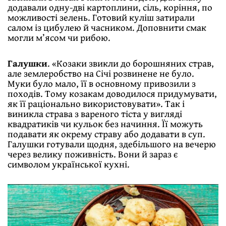
додавали одну-дві картоплини, сіль, коріння, по
можливості зелень. Готовий куліш затирали
салом із цибулею й часником. Доповнити смак
могли м’ясом чи рибою.
Галушки
. «Козаки звикли до борошняних страв,
але землеробство на Січі розвинене не було.
Муки було мало, її в основному привозили з
походів. Тому козакам доводилося придумувати,
як її раціонально використовувати». Так і
виникла страва з вареного тіста у вигляді
квадратиків чи кульок без начиння. Її можуть
подавати як окрему страву або додавати в суп.
Галушки готували щодня, здебільшого на вечерю
через велику поживність. Вони й зараз є
символом української кухні.