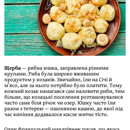
Щерба
— рибна юшка, заправлена різними
крупами. Риба була широко вживаним
продуктом у козаків. Звичайно, їли на Січі й
мʼясо, але за нього потрібно було платити. Тому
кожний козак намагався сам наловити риби, тим
більше, що козацькі поселення розташовувалися
часто саме біля річок чи озер. Юшку часто їли
разом з тетерею — пшоняною кашею, до якої під
час кипіння додавалося кисле житнє тісто.
Один французький мандрівник писав, що якось