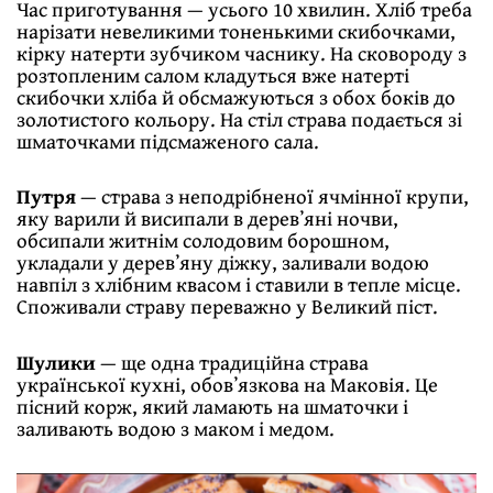
Час приготування — усього 10 хвилин. Хліб треба
нарізати невеликими тоненькими скибочками,
кірку натерти зубчиком часнику. На сковороду з
розтопленим салом кладуться вже натерті
скибочки хліба й обсмажуються з обох боків до
золотистого кольору. На стіл страва подається зі
шматочками підсмаженого сала.
Путря
— страва з неподрібненої ячмінної крупи,
яку варили й висипали в деревʼяні ночви,
обсипали житнім солодовим борошном,
укладали у деревʼяну діжку, заливали водою
навпіл з хлібним квасом і ставили в тепле місце.
Споживали страву переважно у Великий піст.
Шулики
— ще одна традиційна страва
української кухні, обовʼязкова на Маковія. Це
пісний корж, який ламають на шматочки і
заливають водою з маком і медом.