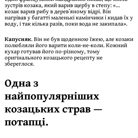
зустрів козака, який варив щербу в степу: «…
козак варив рибу в деревʼяному відрі. Він
нагрівав у багатті маленькі камінчики і кидав їх у
воду, і так кілька разів, поки вода не закипала».
Капусняк
. Він не був щоденною їжею, але козаки
полюбляли його варити коли-не-коли. Кожний
кухар готував його по-різному, тому
оригінального козацького рецепту не
збереглося.
Одна з
найпопулярніших
козацьких страв —
потапці.