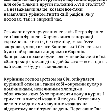
для себе тільки в другій половині XVIII століття?
Та незважаючи на це, козаки все-таки
намагались урізномітнити свій раціон, як у
походах, так і в мирний час.
Ось як описує харчування козаків Петро Франко,
син Івана Франка: «Харчувалися запорожці
скромно, але їжа їх, без сумніву, мала бути
здоровою, якщо в часи Запорозької Січі козаки
були найкращими лицарями в Європі«.
Запорозьки козаки були зовсім невибагливі в їжі:
«Запорожці як малі діти: дай багато — все з’їдять,
дай мало — будуть задоволені».
Курінним господарством на Січі опікувався
курінний отаман і такий собі «окремий кухар з
помічниками, невеликими хлопцями,
обов’язком яких було приносити воду в курінь і
тримати в чистоті казани й посуд». Готували у
великих мідних чи чавунних казанах на
відкритому вогні тричі на день. Переважно їжа