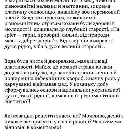
різноманітні наливки й настоянки, зокрема
класичну сливовицю, вишнівку або персиковий
настій. Завдяки простим, поживним і
різноманітним стравам козаки були здорові в
молодості і доживали до глубокої старості. «На
зріст — гарні, проворні, сильні, від природи
мають добре здоров’я. Від хвороби вмирають
дуже рідко, хіба в дуже великій старості».
Вода була чиста й джерельна, мала цілющі
властивості. Майже до кожної страви козаки
додавали цибулю, що запобігає виникненню й
поширенню інфекційних хвороб. Значну роль у
харчуванні відігравав мед. У козацьку добу
сформувались основи національної української
кухні, такої рідної, домашньої, різноманітної й
апетитної!
Які козацькі рецепти знаєте ви? Можливо, деякі з
них все ще присутні у вашій родині? Чекатимемо
відповіді в коментарях!