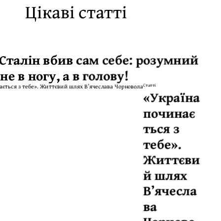
Цікаві статті
 Сталін вбив сам себе: розумний
 не в ногу, а в голову!
Статті
«Україна
починає
ться з
тебе».
Життєви
й шлях
Вʼячесла
ва