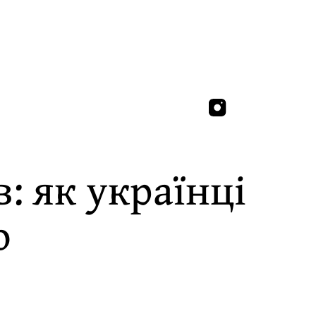
в: як українці
ю