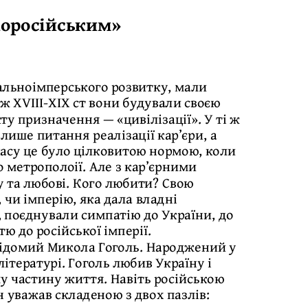
коросійським»
гальноімперського розвитку, мали
ж XVІІІ-ХІХ ст вони будували своєю
ту призначення — «цивілізації». У ті ж
лише питання реалізації кар’єри, а
 часу це було цілковитою нормою, коли
о метрополоії. Але з кар’єрними
 та любові. Кого любити? Свою
 чи імперію, яка дала владні
, поєднували симпатію до України, до
тю до російської імперії.
відомий Микола Гоголь. Народжений у
літературі. Гоголь любив Україну і
у частину життя. Навіть російською
 уважав складеною з двох пазлів: