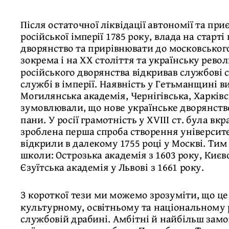
Після остаточної ліквідації автономії та пр
російської імперії 1785 року, влада на старт
дворянство та прирівнювати до московського
зокрема і на ХХ століття та українську рев
російського дворянства відкривав службові
службі в імперії. Наявність у Гетьманщині в
Могилянська академія, Чернігівська, Харківс
зумовлювали, що нове українське дворянство
пани. У росії грамотність у XVIII ст. була вк
зроблена перша спроба створення університ
відкрили в далекому 1755 році у Москві. Тим
школи: Острозька академія з 1603 року, Києв
Єзуїтська академія у Львові з 1661 року.
З короткої тези ми можемо зрозуміти, що це
культурному, освітньому та національному р
службовій драбині. Амбітні й найбільш зам