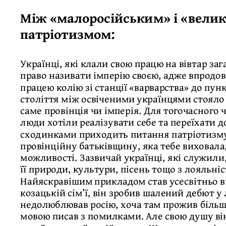
Між «малоросійським» і «вели
патріотизмом:
Українці, які клали свою працю на вівтар за
право називати імперію своєю, адже впродов
працею колію зі станції «варварства» до пунк
століття між освіченими українцями стояло 
саме провінція чи імперія. Для тогочасного
люди хотіли реалізувати себе та переїхати д
сходинками приходить питання патріотизму
провінційну батьківщину, яка тебе виховала,
можливості. Зазвичай українці, які служили
її природи, культури, пісень тощо з лояльніс
Найяскравішим прикладом став усесвітньо 
козацькій сім’ї, він зробив шалений дебют у 
недолюблював росію, хоча там прожив більш
мовою писав з помилками. Але свою душу він