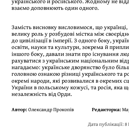
українського й російського. Жодному не від
взаємо доповнюють один одного.
Замість висновку висловимося, що українці, 
велику роль у розбудові містка між своєрід
до цивілізації в імперії. З одного боку, украї
освіти, науки та культури, зокрема й припл
іншого боку, давали знати про існування люд
рахуватися з українським національним відр
нагадаємо: українське дворянство було більш
головною ознакою різниці українського та ро
окремі народи, які розвивалися в окремих с
України в польському кожусі, та росія, яка 
незалежність від Орди.
Автор:
Олександр Прокопів
Редакторка:
Ма
Дата публікації: 8