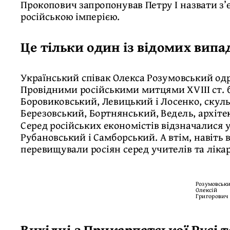
Прокопович запропонував Петру I назвати з’
російською імперією.
Це тільки один із відомих випадк
Український співак Олекса Розумовський од
Провідними російськими митцями XVІІІ ст. 
Боровиковський, Левицький і Лосенко, скул
Березовський, Бортнянський, Ведель, архіте
Серед російських економістів відзначалися 
Рубановський і Самборський. А втім, навіть 
перевищували росіян серед учителів та лікар
Розумовськ
Олексій
Григорович
Вихідці з Прикарпатської Русі