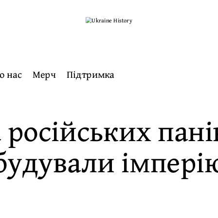
о нас
Мерч
Підтримка
 російських пані
будували імпері