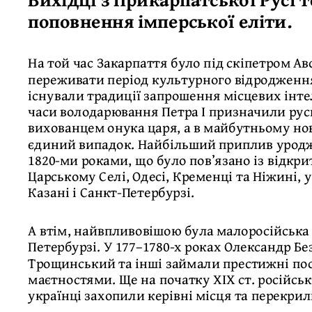
поповнення імперської еліти.
На той час Закарпаття було під скіпетром Ав
переживати період культурного відродження 
існували традиції запрошення місцевих інтел
часи володарювання Петра І призначили руси
вихованцем онука царя, а в майбутньому ново
єдиний випадок. Найбільший приплив уродже
1820-ми роками, що було пов’язано із відкр
Царському Селі, Одесі, Кременці та Ніжині, ун
Казані і Санкт-Петербурзі.
А втім, найвпливовішою була малоросійська 
Петербурзі. У 177–1780-х роках Олександр Б
Трощинський та інші займали престижні пос
маєтностями. Ще на початку ХІХ ст. російсь
українці захопили керівні місця та перекрил