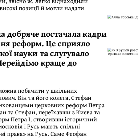
и, звісно ж, легко віднаходили
високі позиції й могли надати
їна добряче постачала кадри
ння реформ. Це сприяло
кої науки та слугувало
 Перейдімо краще до
о можна побачити у шкільних
вич. Він та його колега, Стефан
вихованцями церковних реформ Петра
фан та Стефан, переїхавши з Києва та
орм Петра I, створивши історичний
осковія і Русь мають спільні
ові права» на Русь. Саме Феофан