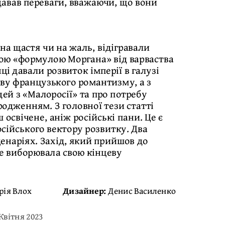
давав переваги, вважаючи, що вони
на щастя чи на жаль, відігравали
ною «формулою Моргана» від варваства
нці давали розвиток імперії в галузі
иву французького романтизму, а з
ей з «Малоросії» та про потребу
одженням. З головної тези статті
 освічене, аніж російські пани. Це є
сійського вектору розвитку. Два
ценаріях. Захід, який прийшов до
ще виборювала свою кінцеву
рія Влох
Дизайнер:
Денис Василенко
 Квітня 2023