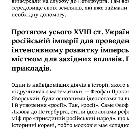
виїжджали на службу до Петербурга. Там вон
середовище своїх земляків, які вже займали 
необхідну допомогу.
Протягом усього XVІІІ ст. Укра
російській імперії для проведе
інтенсивному розвитку імперсь
містком для західних впливів.
прикладів.
Один із найвідоміших діячів в історії, яког
підручниках з математики, — Феофан Прокопо
Яворський, були основними ідеологами та 
І й утворення «росії». Так, «росії». Саме Фео
Львова до Петербурга, стали ідеологами реф
міф про «триєдиний російський народ», що м
історичні корені, тобто московія має «спадк