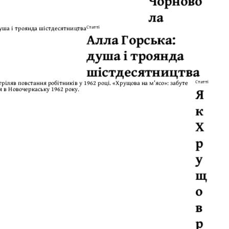
Чорново
ла
Статті
Алла Горська:
душа і троянда
шістдесятництва
Статті
Я
к
Х
р
у
щ
о
в
р