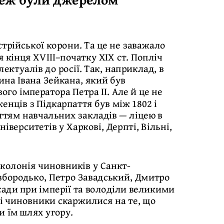
стрійської корони. Та це не заважало
кінця XVІІІ–початку ХІХ ст. Попліч
ектуалів до росії. Так, наприклад, в
на Івана Зейкана, який був
го імператора Петра ІІ. Але й це не
нців з Підкарпаття був між 1802 і
иттям навчальних закладів — ліцею в
іверситетів у Харкові, Дерпті, Вільні,
колонія чиновників у Санкт-
езбородько, Петро Завадський, Дмитро
ади при імперії та володіли великими
кі чиновники скаржилися на те, що
и їм шлях угору.