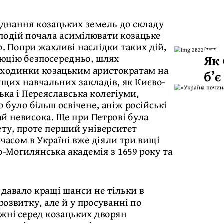
иєднання козацьких земель до складу
і подій почала асимілювати козацьке
. Попри жахливі наслідки таких дій,
Статті
Як
олюцію безпосередньо, шлях
 сходинки козацьким аристократам на
б’є
ищих навчальних закладів, як Києво-
ька і Переяславська колегіуми,
 було більш освічене, аніж російські
рай невисока. Ще при Петрові була
ету, проте перший університет
 часом в Україні вже діяли три вищі
о-Могилянська академія з 1659 року та
 давало кращі шанси не тільки в
озвитку, але й у просуванні по
ожні серед козацьких дворян