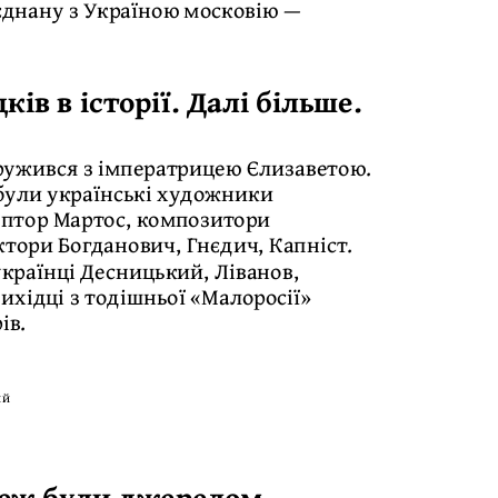
єднану з Україною московію —
ів в історії. Далі більше.
ружився з імператрицею Єлизаветою.
були українські художники
ьптор Мартос, композитори
ктори Богданович, Гнєдич, Капніст.
українці Десницький, Ліванов,
вихідці з тодішньої «Малоросії»
ів.
ий
 теж були джерелом