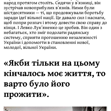
народ протягом століть. Сидячи у вʼязниці, він
зустрічав новоприбулих вʼязнів. Ними були
шістдесятники — ті, що продовжували боротьбу
заради ідеї вільної нації. Це давало сил і наснаги,
щоб попри розпач і втому довести свою справу до
кінця. І Левко Лукʼяненко це зробив. Він один з
небагатьох, хто зміг подолати радянську
систему, сприяти прогошенню незалежності
України і допомогти в становленні нової,
молодої, вільної України.
«Якби тільки на цьому
кінчалось моє життя, то
варто було його
прожити».