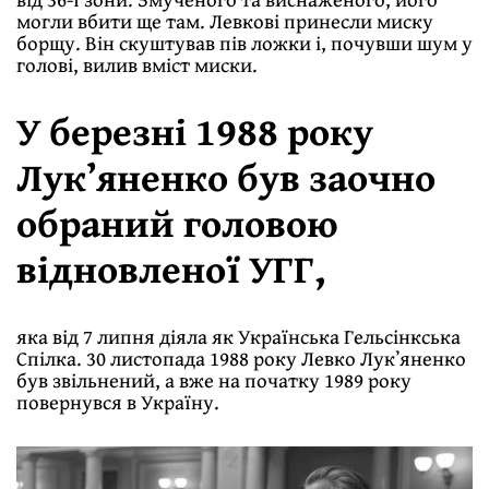
могли вбити ще там. Левкові принесли миску
борщу. Він скуштував пів ложки і, почувши шум у
голові, вилив вміст миски.
У березні 1988 року
Лукʼяненко був заочно
обраний головою
відновленої УГГ,
яка від 7 липня діяла як Українська Гельсінкська
Спілка. 30 листопада 1988 року Левко Лукʼяненко
був звільнений, а вже на початку 1989 року
повернувся в Україну.