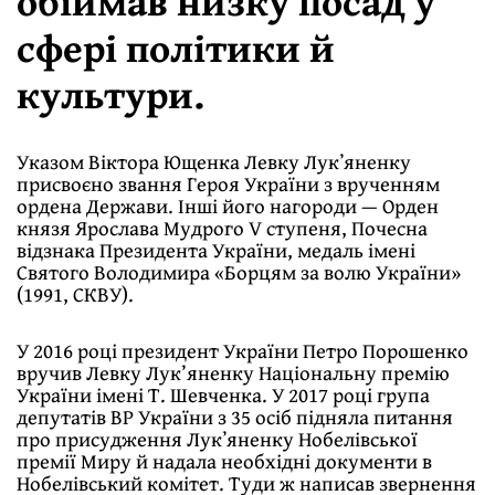
обіймав низку посад у
сфері політики й
культури.
Указом Віктора Ющенка Левку Лукʼяненку
присвоєно звання Героя України з врученням
ордена Держави. Інші його нагороди — Орден
князя Ярослава Мудрого V ступеня, Почесна
відзнака Президента України, медаль імені
Святого Володимира «Борцям за волю України»
(1991, СКВУ).
У 2016 році президент України Петро Порошенко
вручив Левку Лук’яненку Національну премію
України імені Т. Шевченка. У 2017 році група
депутатів ВР України з 35 осіб підняла питання
про присудження Лукʼяненку Нобелівської
премії Миру й надала необхідні документи в
Нобелівський комітет. Туди ж написав звернення