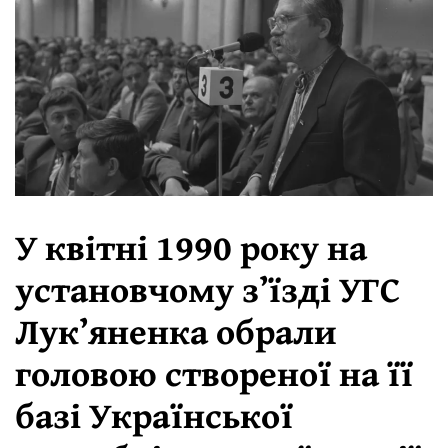
У квітні 1990 року на
установчому зʼїзді УГС
Лукʼяненка обрали
головою створеної на її
базі Української