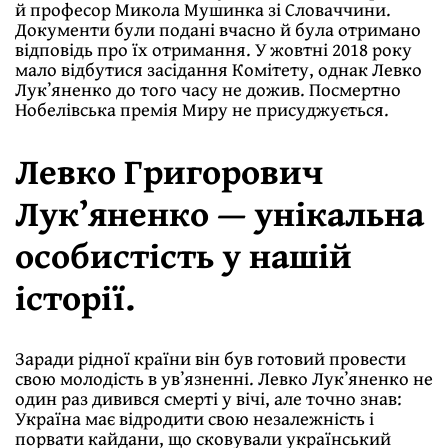
й професор Микола Мушинка зі Словаччини.
Документи були подані вчасно й була отримано
відповідь про їх отримання. У жовтні 2018 року
мало відбутися засідання Комітету, однак Левко
Лукʼяненко до того часу не дожив. Посмертно
Нобелівська премія Миру не присуджується.
Левко Григорович
Лукʼяненко — унікальна
особистість у нашій
історії.
Заради рідної країни він був готовий провести
свою молодість в увʼязненні. Левко Лукʼяненко не
один раз дивився смерті у вічі, але точно знав:
Україна має відродити свою незалежність і
порвати кайдани, що сковували український