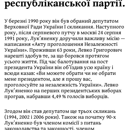
республіканської партії.
У березні 1990 року він був обраний депутатом
Верховної Ради України І скликання. Наступного
року, після серпневого путчу в москві 24 серпня
1991 року, Лукʼяненку доручили важливу місію —
написання «Акту проголошення Незалежності
України». Проживши 63 роки, Левко Григорович
нарешті здобув те, за що боровся протягом
усього життя. Під час балотування на пост
президента України він обʼїздив усю країну і
всюди казав: «Ви можете обрати чи не обрати
мене президентом, але я прошу вас,
проголосуйте за незалежність України». Левко
Лук’яненко на перших президентських виборах
програв, набравши 4,49 % голосів виборців.
Згодом він став депутатом ще трьох скликань
(1994, 2002 і 2006 роки). Також на початку 90-х
Лукʼяненко був членом комісії з питань
законодавства та законності, членом