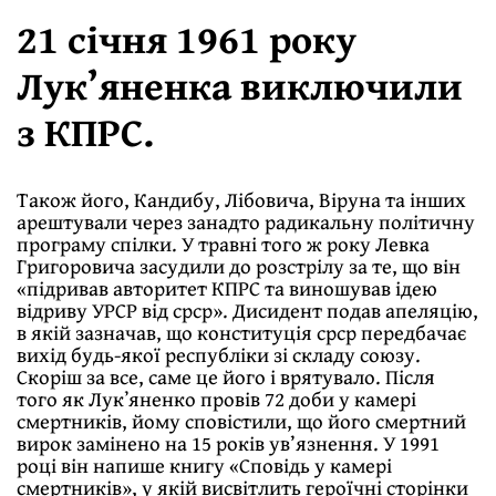
21 січня 1961 року
Лук’яненка виключили
з КПРС.
Також його, Кандибу, Лібовича, Віруна та інших
арештували через занадто радикальну політичну
програму спілки. У травні того ж року Левка
Григоровича засудили до розстрілу за те, що він
«підривав авторитет КПРС та виношував ідею
відриву УРСР від срср». Дисидент подав апеляцію,
в якій зазначав, що конституція срср передбачає
вихід будь-якої республіки зі складу союзу.
Скоріш за все, саме це його і врятувало. Після
того як Лукʼяненко провів 72 доби у камері
смертників, йому сповістили, що його смертний
вирок замінено на 15 років ув’язнення. У 1991
році він напише книгу «Сповідь у камері
смертників», у якій висвітлить героїчні сторінки