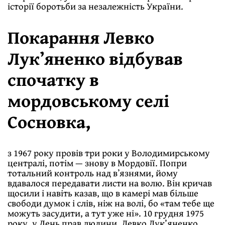
історії боротьби за незалежність України.
Покарання Левко
Лукʼяненко відбував
спочатку в
мордовському селі
Сосновка,
з 1967 року провів три роки у Володимирському
централі, потім — знову в Мордовії. Попри
тотальний контроль над вʼязнями, йому
вдавалося передавати листи на волю. Він кричав
щосили і навіть казав, що в камері мав більше
свободи думок і слів, ніж на волі, бо «там тебе ще
можуть засудити, а тут уже ні». 10 грудня 1975
року, у День прав людини, Левко Лук’яненко