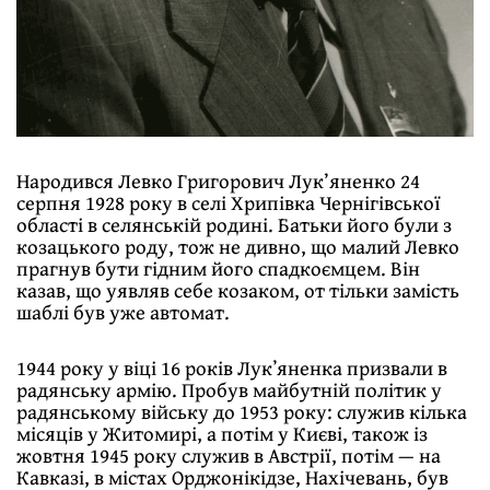
Народився Левко Григорович Лук’яненко 24
серпня 1928 року в селі Хрипівка Чернігівської
області в селянській родині. Батьки його були з
козацького роду, тож не дивно, що малий Левко
прагнув бути гідним його спадкоємцем. Він
казав, що уявляв себе козаком, от тільки замість
шаблі був уже автомат.
1944 року у віці 16 років Лукʼяненка призвали в
радянську армію. Пробув майбутній політик у
радянському війську до 1953 року: служив кілька
місяців у Житомирі, а потім у Києві, також із
жовтня 1945 року служив в Австрії, потім — на
Кавказі, в містах Орджонікідзе, Нахічевань, був