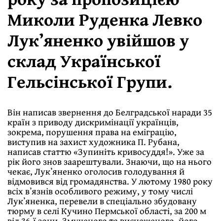
Миколи Руденка Левко
Лукʼяненко увійшов у
склад Української
Гельсінської Групи.
Він написав звернення до Белградської наради 35
країн з приводу дискримінації українців,
зокрема, порушення права на еміграцію,
виступив на захист художника П. Рубана,
написав статтю «Зупиніть кривосуддя!». Уже за
рік його знов заарештували. Знаючи, що на нього
чекає, Лукʼяненко оголосив голодування й
відмовився від громадянства. У лютому 1980 року
всіх вʼязнів особливого режиму, у тому числі
Лукʼяненка, перевели в спеціально збудовану
тюрму в селі Кучино Пермської області, за 200 м
від 36-ї зони. Змученого та виснаженого, його