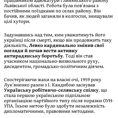
Львівської області. Робота була повʼязана з
постійними поїздками по селах району. Він
бачив, як людей заганяли в колгоспи, знищували
цілі хутори.
Задумавшись над тим, ким уважатимуть його
українці після смерті, якщо він продовжить таку
діяльність,
Левко кардинально змінив свої
погляди й почав вести активну
антирадянську боротьбу
. Тоді він став
учасником національно-визвольного руху,
дисидентом, громадсько-політичним діячем.
Спостерігаючи жахи на власні очі, 1959 року
Лукʼяненко разом з І. Кандибою заснував
Українську робітничо-селянську спілку
, що
стала першою українською підпільною
організацією партійного типу після поразки ОУН-
УПА. Їхьою метою було здобути незалежність
дипломатичними, правовими методами.