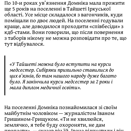
По 10-и роках ув’язнення Домніка мала прожити
ще 5 років на поселенні в Тайшеті Іркуської
області. Усе місце складалося з вагончиків, куди
поміщали по двоє людей. На поселенні годували
краще, але доводилося проходити «співбесіди» з
кдб-стами. Вони говорили, що після повернення
з таборів нікому не можна розповідати про те, що
тут відбувалося.
«У Тайшеті можна було вступити на курси
медсестер. Сибіряки прихильно ставилися до
цих в’язнів, бо там нашого народу дуже багато
було. Я закінчила курси медсестер за 2 роки і
мала диплом медичної освіти».
На поселенні Домніка познайомилася зі своїм
майбутнім чоловіком — журналістом Іваном
Гришином-Грищуком. «Ти не хвилюйся,
землячко, я тебе буду охороняти, не дам
пропасти», — сказав він їй. Івана відпустили і він