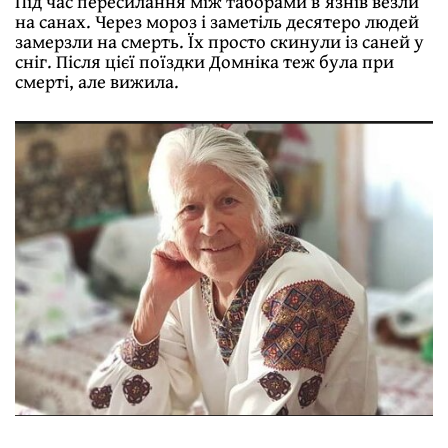
Під час пересилання між таборами в’язнів везли
на санах. Через мороз і заметіль десятеро людей
замерзли на смерть. Їх просто скинули із саней у
сніг. Після цієї поїздки Домніка теж була при
смерті, але вижила.