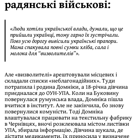
радянські військові:
«Люди хотіли української влади, думали, що це
прийшли українці, тому гарно їх зустрічали.
Повз усю дорогу вивісили українські прапори.
Мама спакувала повні сумки хліба, сала і
молока для “визволителів”».
Але «визволителі» арештовували місцевих і
складали списки «неблагонадійних». Туди
потрапила і родина Домніки, а 18-річна дівчина
приєдналася до ОУН-УПА. Коли на Буковину
повернулася румунська влада, Домніка пішла
вчитися в інститут. Але не закінчила, бо знову
повернулися комуністи. Тоді Домніка
влаштувалася працювати на текстильну фабрику
в Чернівцях, вночі розклеювала містом листівки
УПА, збирала інформацію. Дівчина шукала, де
дістати медикаменти, їх приносила у визначене