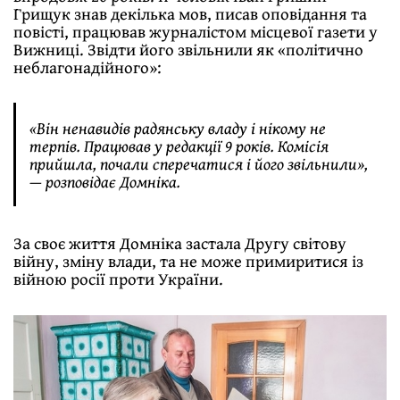
Грищук знав декілька мов, писав оповідання та
повісті, працював журналістом місцевої газети у
Вижниці. Звідти його звільнили як «політично
неблагонадійного»:
«Він ненавидів радянську владу і нікому не
терпів. Працював у редакції 9 років. Комісія
прийшла, почали сперечатися і його звільнили»,
— розповідає Домніка.
За своє життя Домніка застала Другу світову
війну, зміну влади, та не може примиритися із
війною росії проти України.