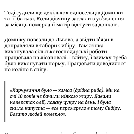
Тоді судили ще декількох односельців Домніки
та її батька. Коли дівчину заслали в ув’язнення,
за місяць померла її матір від туги за дочкою.
Домніку повезли до Львова, а звідти в’язнів
доправляли в табори Сибіру. Там жінка
виконувала сільськогосподарські роботи,
працювала на лісоповалі. І влітку, і взимку треба
було виконувати норму. Працювати доводилося
по коліно в снігу.
«Харчування було — хамса (дрібна риба). Ми на
очі 10 років не бачили ніякого жиру. Давали
наперсток олії, ложку цукру на день. І була
гнила капуста — все перемерзло в тому Сибіру.
Багато людей померло».