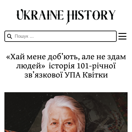
Пошук:
«Хай мене доб’ють, але не здам
людей» історія 101-річної
зв’язкової УПА Квітки