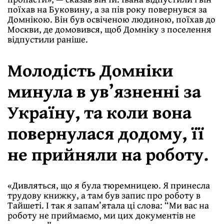
поїхав на Буковину, а за пів року повернувся за
Домнікою. Він був освіченою людиною, поїхав до
Москви, де домовився, щоб Домніку з поселення
відпустили раніше.
Молодість Домніки
минула в ув’язненні за
Україну, та коли вона
повернулася додому, її
не прийняли на роботу.
«Дивляться, що я була тюремницею. Я принесла
трудову книжку, а там був запис про роботу в
Тайшеті. І так я запам’ятала ці слова: “Ми вас на
роботу не приймаємо, ми цих документів не