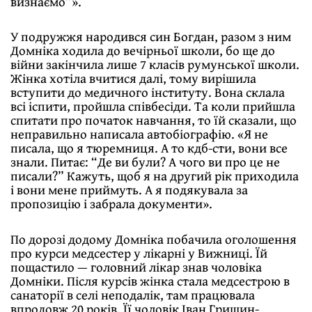
визнаємо”».
У подружжя народився син Богдан, разом з ним
Домніка ходила до вечірньої школи, бо ще до
війни закінчила лише 7 класів румунської школи.
Жінка хотіла вчитися далі, тому вирішила
вступити до медичного інституту. Вона склала
всі іспити, пройшла співбесіди. Та коли прийшла
спитати про початок навчання, то їй сказали, що
неправильно написала автобіографію. «Я не
писала, що я тюремниця. А то кдб-сти, вони все
знали. Питає: “Де ви були? А чого ви про це не
писали?” Кажуть, щоб я на другий рік приходила
і вони мене приймуть. А я подякувала за
пропозицію і забрала документи».
По дорозі додому Домніка побачила оголошення
про курси медсестер у лікарні у Вижниці. Їй
пощастило — головний лікар знав чоловіка
Домніки. Після курсів жінка стала медсестрою в
санаторії в селі неподалік, там працювала
впродовж 20 років. Її чоловік Іван Гришин-