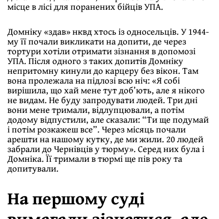
місце в лісі для поранених бійців УПА.
Домніку «здав» нквд хтось із односельців. У 1944-
му її почали викликати на допити, де через
тортури хотіли отримати зізнання в допомозі
УПА. Після одного з таких допитів Домніку
непритомну кинули до карцеру без вікон. Там
вона пролежала на підлозі всю ніч: «Я собі
вирішила, що хай мене тут доб’ють, але я нікого
не видам. Не буду запродувати людей. Три дні
вони мене тримали, відлупцювали, а потім
додому відпустили, але сказали: “Ти ще подумай
і потім розкажеш все”. Через місяць почали
арешти на нашому кутку, де ми жили. 20 людей
забрали до Чернівців у тюрму». Серед них була і
Домніка. Її тримали в тюрмі ще пів року та
допитували.
На першому суді
вимагали зізнатися, але