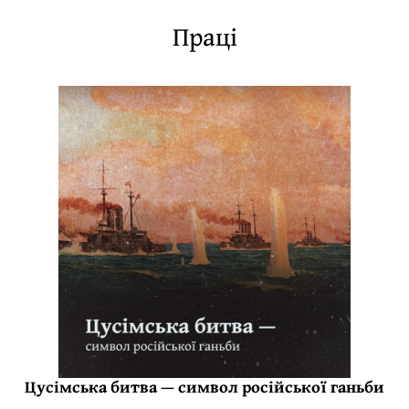
Праці
Цусімська битва — символ російської ганьби