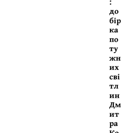
:
до
бір
ка
по
ту
жн
их
сві
тл
ин
Дм
ит
ра
Ко