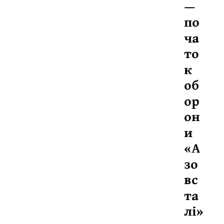
—
по
ча
то
к
об
ор
он
и
«А
зо
вс
та
лі»