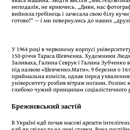
неподалік, не криючись. „Диви, нас фотогра
вийняла гребінець і зачесала свою білу кучм
готово!“ — і ми повернулись до наших „друзі
У 1964 році в червоному корпусі університе
150-річчя Тараса Шевченка. Художники Людм
Заливаха, Галина Севрук і Галина Зубченко 
під назвою «Шевченко.Мати». 9 березня о 16
приймальна комісія, однак перед ухвалення
університету розбив вітраж ногами. Розпис 
глибоко чужий принципам соціалістичного 
Брежнєвський застій
В Україні кдб почав масові арешти інтеліген
кдб як свідка та на очні ставки. Вона постій