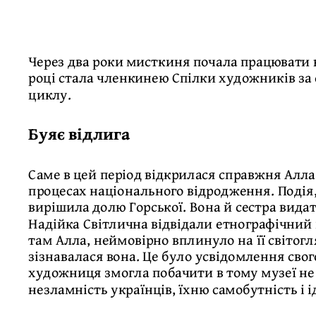
Через два роки мисткиня почала працювати 
році стала членкинею Спілки художників за
циклу.
Буяє відлига
Саме в цей період відкрилася справжня Алла:
процесах національного відродження. Подія,
вирішила долю Горської. Вона й сестра вида
Надійка Світлична відвідали етнографічний 
там Алла, неймовірно вплинуло на її світогл
зізнавалася вона. Це було усвідомлення свого
художниця змогла побачити в тому музеї не 
незламність українців, їхню самобутність і 