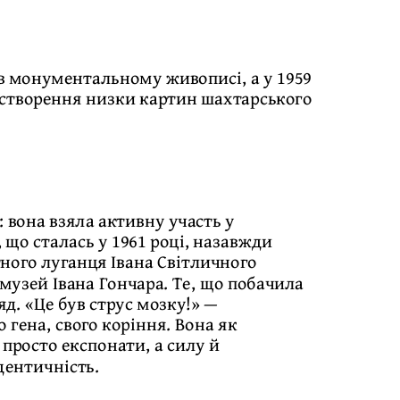
в монументальному живописі, а у 1959
 створення низки картин шахтарського
 вона взяла активну участь у
 що сталась у 1961 році, назавжди
тного луганця Івана Світличного
музей Івана Гончара. Те, що побачила
яд. «Це був струс мозку!» —
 гена, свого коріння. Вона як
просто експонати, а силу й
ідентичність.