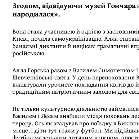
Згодом, відвідуючи музей Гончара 
народилася».
Вона стала учасницею й однією з засновникі
Києві, почала самоукраїнізацію. Алла старан
банальні диктанти й нецікаві граматичні впр
російською.
Алла Горська разом з Василем Симоненком і
Шевченківські свята. У день перепоховання К
влаштували урочисте покладання квітів до й
традиційним патріотичним заходом для свід
Не тільки культурною діяльністю займалися
Василем і Лесем знайшли місця поховань дес
терору. Ось як згадував про поїздку в Биків
місце, і діти тут грали у футбол. Ми підійшл
футбол маленьким дитячим черепом, простре