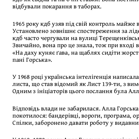
відбували покарання в таборах.
1965 року кдб узяв під свій контроль майже в
Установлено зовнішнє спостереження за лід
кдб часто чергували на вулиці Терещенківськ
Звичайно, вона про це знала, тож при вході в
«На даху куняє ґава, на щаблях сидіти жорст
пані Горська».
У 1968 році українська інтелігенція написал
листа, що став відомий як Лист 139-ти, з ви
Одним з ініціаторів цього послання була Алл
Відповідь влади не забарилася. Алла Горська 
покотилося: бандерівці, вороги, програма, ор
Спілки, заборонено давати роботу у видавни