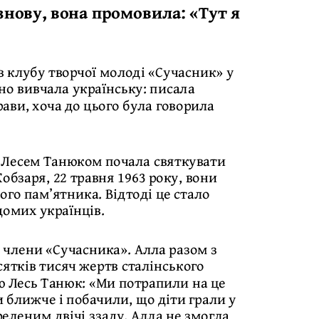
знову, вона промовила: «Тут я
в клубу творчої молоді «Сучасник» у
но вивчала українську: писала
ави, хоча до цього була говорила
 Лесем Танюком почала святкувати
обзаря, 22 травня 1963 року, вони
ого пам’ятника. Відтоді це стало
омих українців.
 члени «Сучасника». Алла разом з
ятків тисяч жертв сталінського
ню Лесь Танюк: «Ми потрапили на це
и ближче і побачили, що діти грали у
леним двічі ззаду. Алла не змогла