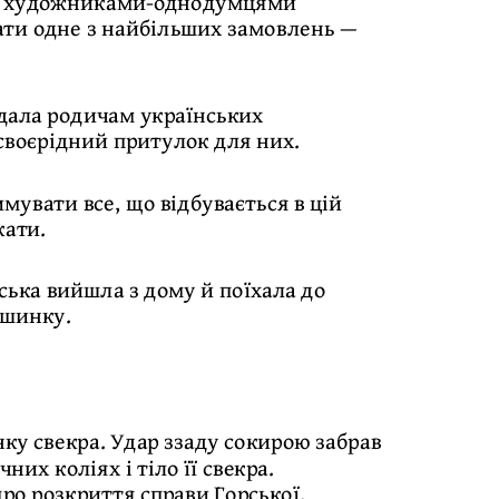
м і художниками-однодумцями
ати одне з найбільших замовлень —
дала родичам українських
а своєрідний притулок для них.
мувати все, що відбувається в цій
кати.
ська вийшла з дому й поїхала до
ашинку.
нку свекра. Удар ззаду сокирою забрав
их коліях і тіло її свекра.
ро розкриття справи Горської.