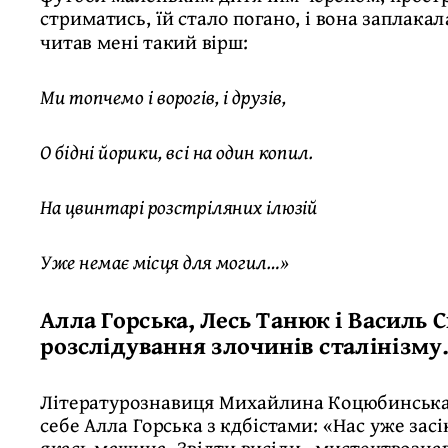
стриматись, їй стало погано, і вона заплака
читав мені такий вірш:
Ми топчемо і ворогів, і друзів,
О бідні йорики, всі на один копил.
На цвинтарі розстріляних ілюзій
Уже немає місця для могил…»
Алла Горська, Лесь Танюк і Василь
розслідування злочинів сталінізму.
Літературознавиця Михайлина Коцюбинська 
себе Алла Горська з кдбістами: «Нас уже засі
якась машина. Звідти висіли „мистецтвознав