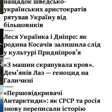
нащадок шведсько-
українських аристократів
рятував Україну від
більшовиків
Співпраці
Леся Українка і Дніпро: як
родина Косачів залишила слід
у культурі Придніпров’я
Статті
«З машин скрапувала кров».
Демʼянів Лаз — геноцид на
Галичині
Співпраці
«Першовідкривачі
Антарктиди»: як СРСР та росія
знову переписали історію