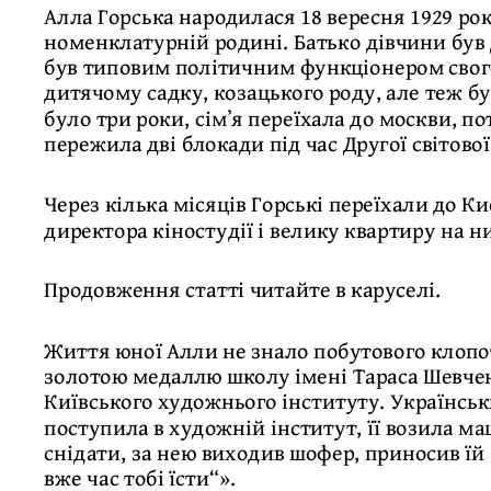
Алла Горська народилася 18 вересня 1929 ро
номенклатурній родині. Батько дівчини був 
був типовим політичним функціонером свого
дитячому садку, козацького роду, але теж б
було три роки, сімʼя переїхала до москви, п
пережила дві блокади під час Другої світової
Через кілька місяців Горські переїхали до К
директора кіностудії і велику квартиру на 
Продовження статті читайте в каруселі.
Життя юної Алли не знало побутового клопоту
золотою медаллю школу імені Тараса Шевчен
Київського художнього інституту. Українськ
поступила в художній інститут, її возила ма
снідати, за нею виходив шофер, приносив їй
вже час тобі їсти“».