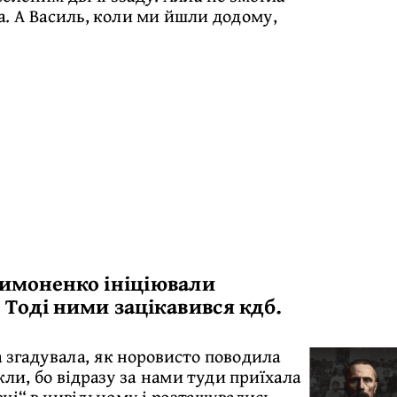
ла. А Василь, коли ми йшли додому,
 Симоненко ініціювали
 Тоді ними зацікавився кдб.
згадувала, як норовисто поводила
кли, бо відразу за нами туди приїхала
ці“ в цивільному і розташувались