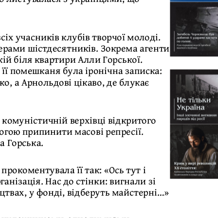
сіх учасників клубів творчої молоді.
ерами шістдесятників. Зокрема агенти
ій біля квартири Алли Горської.
 її помешканя була іронічна записка:
ко, а Арнольдові цікаво, де блукає
а комуністичній верхівці відкритого
могою припинити масові репресії.
а Горська.
прокоментувала її так: «Ось тут і
ганізація. Нас до стінки: вигнали зі
цтвах, у фонді, відберуть майстерні…»