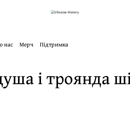
о нас
Мерч
Підтримка
душа і троянда 