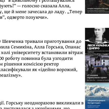
фують!“ — голосно сказала Алла,
у, ще й мене зачесала до ладу. „Тепер
в“, одверто позуючи».
ту Шевченка тривали приготування до
ила Семикіна, Алла Горська, Опанас
в холі університету встановили вітраж
:00 роботу повинна була узгодити
м рішення комісією ректор
класифікували як «ідейно ворожий,
реалізму».
ції. Горську неодноразово викликали в
но листувалася з українцями, що