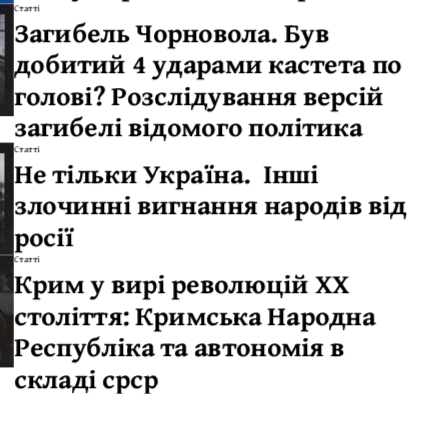
Статті
Загибель Чорновола. Був
добитий 4 ударами кастета по
голові? Розслідування версій
загибелі відомого політика
Статті
Не тільки Україна. Інші
злочинні вигнання народів від
росії
Статті
Крим у вирі революцій ХХ
століття: Кримська Народна
Республіка та автономія в
складі срср