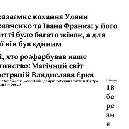
евзаємне кохання Уляни
авченко та Івана Франка: у його
тті було багато жінок, а для
еї він був єдиним
й, хто розфарбував наше
тинство: Магічний світ
юстрацій Владислава Єрка
Співпраці
18
бе
ре
зн
я