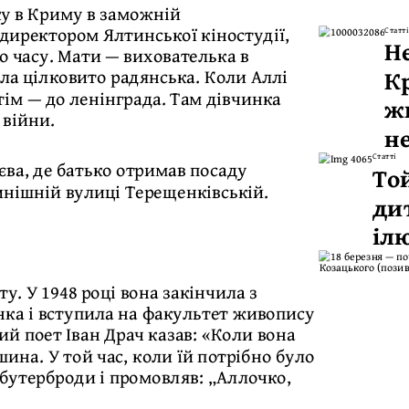
ку в Криму в заможній
директором Ялтинської кіностудії,
Статті
Н
 часу. Мати — вихователька в
Кр
ула цілковито радянська. Коли Аллі
отім — до ленінграда. Там дівчинка
жи
 війни.
н
Статті
иєва, де батько отримав посаду
То
нинішній вулиці Терещенківській.
ди
іл
. У 1948 році вона закінчила з
ка і вступила на факультет живопису
ий поет Іван Драч казав: «Коли вона
шина. У той час, коли їй потрібно було
 бутерброди і промовляв: „Аллочко,