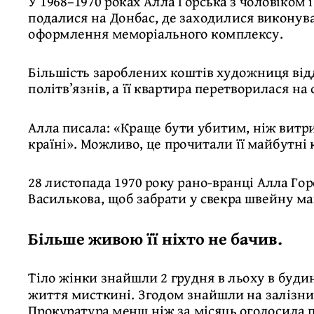
У 1968–1970 роках Алла Горська з чоловіко
подалися на Донбас, де заходилися виконув
оформлення меморіального комплексу.
Більшість зароблених коштів художниця від
політв’язнів, а її квартира перетворилася н
Алла писала: «Краще бути убитим, ніж витри
країні». Можливо, це прочитали її майбутні 
28 листопада 1970 року рано-вранці Алла Гор
Василькова, щоб забрати у свекра швейну м
Більше живою її ніхто не бачив.
Тіло жінки знайшли 2 грудня в льоху в буди
життя мисткині. Згодом знайшли на залізничн
Прокуратура менш ніж за місяць оголосила п