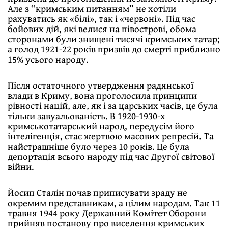
Але з “кримським питанням” не хотіли
рахуватись як «білі», так і «червоні». Під час
бойових дій, які велися на півострові, обома
сторонами були знищені тисячі кримських татар;
а голод 1921-22 років призвів до смерті приблизно
15% усього народу.
Після остаточного утвердження радянської
влади в Криму, вона проголосила принципи
рівності націй, але, як і за царських часів, це була
тільки завуальованість. В 1920-1930-х
кримськотатарський народ, передусім його
інтелігенція, стає жертвою масових репресій. Та
найстрашніше було через 10 років. Це була
депортація всього народу під час Другої світової
війни.
Йосип Сталін почав приписувати зраду не
окремим представникам, а цілим народам. Так 11
травня 1944 року Державний Комітет Оборони
прийняв постанову про виселення кримських