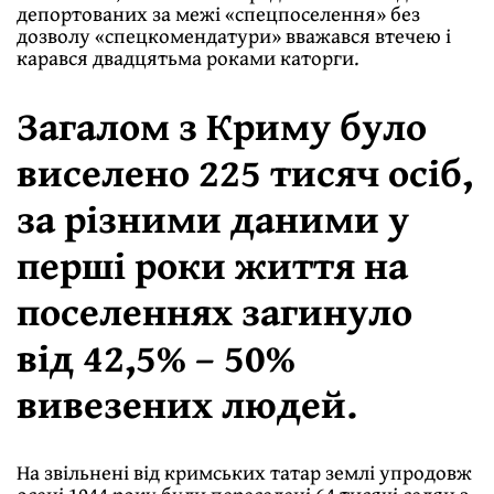
депортованих за межі «спецпоселення» без
дозволу «спецкомендатури» вважався втечею і
карався двадцятьма роками каторги.
Загалом з Криму було
виселено 225 тисяч осіб,
за різними даними у
перші роки життя на
поселеннях загинуло
від 42,5% – 50%
вивезених людей.
На звільнені від кримських татар землі упродовж
осені 1944 року були переселені 64 тисячі селян з