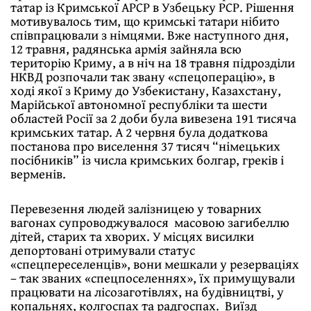
татар із Кримської АРСР в Узбецьку РСР. Рішення
мотивувалось тим, що кримські татари нібито
співпрацювали з німцями. Вже наступного дня,
12 травня, радянська армія зайняла всю
територію Криму, а в ніч на 18 травня підрозділи
НКВД розпочали так звану «спецоперацію», в
ході якої з Криму до Узбекистану, Казахстану,
Марійської автономної республіки та шести
областей Росії за 2 доби була вивезена 191 тисяча
кримських татар. А 2 червня була додаткова
постанова про виселення 37 тисяч “німецьких
посібників” із числа кримських болгар, греків і
верменів.
Перевезення людей залізницею у товарних
вагонах супроводжувалося масовою загибеллю
дітей, старих та хворих. У місцях висилки
депортовані отримували статус
«спецпереселенців», вони мешкали у резерваціях
– так званих «спецпоселеннях», їх примущували
працювати на лісозаготівлях, на будівництві, у
копальнях, колгоспах та радгоспах. Виїзд