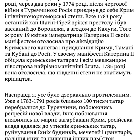
році, через два роки у 1774 році, після чергової
війни з Туреччиною Росія приєднує до себе Крим
і північночорноморські степи. Вже 1783 року
останній хан Шагін-Гірей зрікся престолу і був
засланий до Воронежа, а згодом до Калуги. Того
ж року 19 квітня імператриця Катерина ІІ своїм
маніфестом оголосила про ліквідацію
Кримського ханства і приєднання Криму, Тамані
та Кубані до Росії. У своєму маніфесті Катерина ІІ
обіцяла кримським татарам і всім мешканцям
півострова найрізноманітніші блага. 1785 році
вона оголосила, що південні степи не знатимуть
кріпацтва.
Насправді ж усе було дзеркально протилежним.
Уже з 1783-1791 років близько 100 тисяч татар
перебралися до Туреччини, побоюючись
репресій нової влади. Їхнє побоювання
виявились не марні: загарбавши Крим, російська
влада вдалася до утисків кримських татар,
руйнування їхніх будинків, мечетей і цвинтарів,
паління книг та нищення інших пам’яток