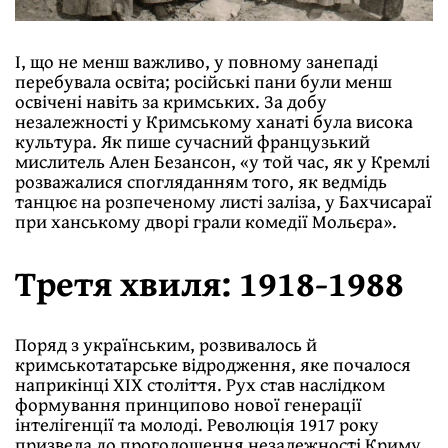
І, що не менш важливо, у повному занепаді
перебувала освіта; російські пани були менш
освічені навіть за кримських. За добу
незалежності у Кримському ханаті була висока
культура. Як пише сучасний французький
мислитель Ален Безансон, «у той час, як у Кремлі
розважалися спогляданням того, як ведмідь
танцює на розпеченому листі заліза, у Бахчисараї
при ханському дворі грали комедії Мольєра».
Третя хвиля: 1918-1988
Поряд з українським, розвивалось й
кримськотатарське відродження, яке почалося
наприкінці ХІХ століття. Рух став наслідком
формування принципово нової генерації
інтелігенції та молоді. Революція 1917 року
призвела до проголошення незалежності Криму.