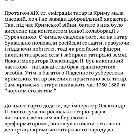
Протягом ХІХ ст. еміграція татар із Криму мала
масовий, хоч і не завжди добровільний характер.
Так, під час Кримської війни, багато з них було
виселено під контекстом їхньої колаборації з
Туреччиною. Є чимало свідчень того, як на татар
буквально полювали російські солдати, грабуючи
і піддаючи побиттю, тоді як російські офіцери
палили татарські села і забирали татарські землі.
Наказ імператора Олександра ІІ був виконаний
частково – на заваді став брак транспортних
засобів. Утім, з багатого Південного узбережжя
кримських татар виселили практично всіх татар.
Самі кримські татари називають час 1780-1880-ті
“чорним століттям “
До цього варто додати, що імператор Олександр
ІІ, якого сучасна російська історіографія
виставляє великим «лібералом» і
«реформатором», виношував плани тотальної
депортації кримськотатарського народу до