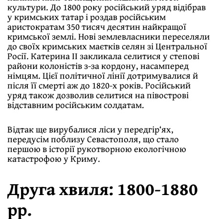
культури. До 1800 року російський уряд відібрав
у кримських татар і роздав російським
аристократам 350 тисяч десятин найкращої
кримської землі. Нові землевласники переселяли
до своїх кримських маєтків селян зі Центральної
Росії. Катерина ІІ закликала селитися у степові
райони колоністів з-за кордону, насамперед
німцям. Цієї політичної лінії дотримувалися й
після її смерті аж до 1820-х років. Російський
уряд також дозволив селитися на півострові
відставним російським солдатам.
Відтак ще вирубалися ліси у передгір‘ях,
передусім поблизу Севастополя, що стало
першою в історії рукотворною екологічною
катастрофою у Криму.
Друга хвиля: 1800-1880
рр.