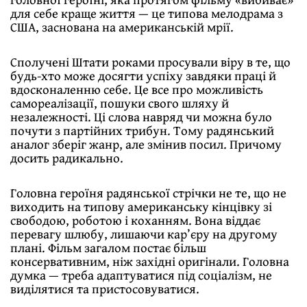
для себе краще життя — це типова мелодрама з
США, заснована на американській мрії.
Сполучені Штати роками просували віру в те, що
будь-хто може досягти успіху завдяки праці й
вдосконаленню себе. Це все про можливість
самореалізації, пошуки свого шляху й
незалежності. Ці слова навряд чи можна було
почути з партійних трибун. Тому радянський
аналог зберіг жанр, але змінив посил. Причому
досить радикально.
Головна героїня радянської стрічки не те, що не
виходить на типову американську кінцівку зі
свободою, роботою і коханням. Вона віддає
перевагу шлюбу, лишаючи кар’єру на другому
плані. Фільм загалом постає більш
консервативним, ніж західні оригінали. Головна
думка — треба адаптуватися під соціалізм, не
виділятися та пристосовуватися.