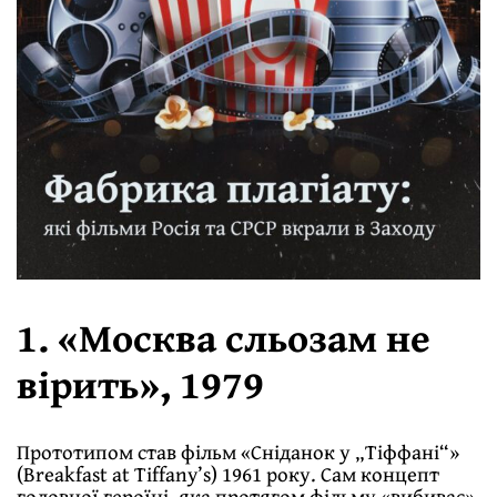
1. «Москва сльозам не
вірить», 1979
Прототипом став фільм «Сніданок у „Тіффані“»
(Breakfast at Tiffany’s) 1961 року. Сам концепт
головної героїні, яка протягом фільму «вибиває»