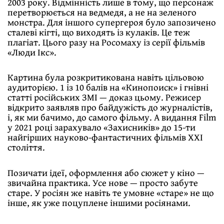
2003 року. Відмінність лише в тому, що персонаж
перетворюється на ведмедя, а не на зеленого
монстра. Для іншого супергероя було запозичено
сталеві кігті, що виходять із кулаків. Це теж
плагіат. Цього разу на Росомаху із серії фільмів
«Люди Ікс».
Картина була розкритикована навіть цільовою
аудиторією. 1 із 10 балів на «Кинопоиск» і гнівні
статті російських ЗМІ — доказ цьому. Режисер
відкрито заявляв про байдужість до журналістів,
і, як ми бачимо, до самого фільму. А видання Film
у 2021 році зарахувало «Захисників» до 15-ти
найгірших науково-фантастичних фільмів XXI
століття.
Позичати ідеї, оформлення або сюжет у кіно —
звичайна практика. Усе нове — просто забуте
старе. У росіян же навіть те умовне «старе» не що
інше, як уже поцуплене іншими росіянами.