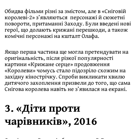
Обидва фільми різні за змістом, але в «Сніговій
королеві-2» з’являються персонажі й сюжетні
повороти, притаманні Заходу. Були введені нові
герої, що долають крижані перешкоди, а також
комічні персонажі на кшталт Олафа.
Якщо перша частина ще могла претендувати на
оригінальність, після різкої популярності
картини «Крижане серце» продовження
«Королеви» чомусь стало підозріло схожим на
західну кінострічку. Спроби викликати хвилю
дитячого захоплення призвели до того, що сама
Снігова королева навіть не з’явилася на екрані.
3. «Діти проти
чарівників», 2016