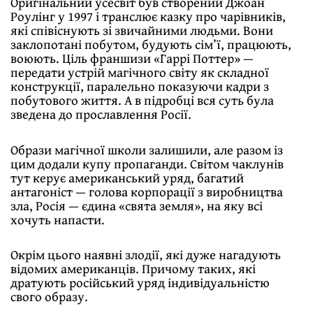
Оригінальний усесвіт був створений Джоан
Роулінг у 1997 і транслює казку про чарівників,
які співіснують зі звичайними людьми. Вони
заклопотані побутом, будують сім’ї, працюють,
воюють. Ціль франшизи «Гаррі Поттер» —
передати устрій магічного світу як складної
конструкції, паралельно показуючи кадри з
побутового життя. А в підробці вся суть була
зведена до прославлення Росії.
Образи магічної школи залишили, але разом із
цим додали купу пропаганди. Світом чаклунів
тут керує американський уряд, багатий
антагоніст — голова корпорації з виробництва
зла, Росія — єдина «свята земля», на яку всі
хочуть напасти.
Окрім цього наявні злодії, які дуже нагадують
відомих американців. Причому таких, які
дратують російський уряд індивідуальністю
свого образу.