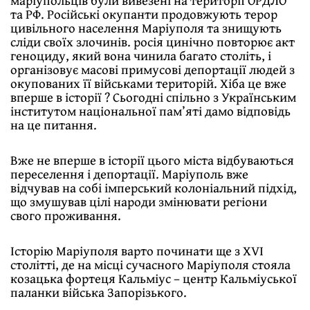
маріупольців були вивезені на території ОРДЛО
та РФ. Російські окупанти продовжують терор
цивільного населення Маріуполя та знищують
сліди своїх злочинів. росія цинічно повторює акт
геноциду, який вона чинила багато століть, і
організовує масові примусові депортації людей з
окупованих її військами територій. Хіба це вже
вперше в історії ? Сьогодні спільно з Українським
інститутом національної пам’яті дамо відповідь
на це питання.
Вже не вперше в історії цього міста відбуваються
переселення і депортації. Маріуполь вже
відчував на собі імперський колоніальний підхід,
що змушував цілі народи змінювати регіони
свого проживання.
Історію Маріуполя варто починати ще з XVI
столітті, де на місці сучасного Маріуполя стояла
козацька фортеця Кальміус – центр Кальміуської
паланки війська Запорізького.