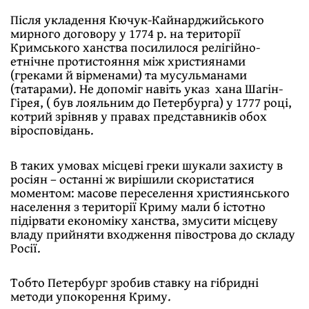
Після укладення Кючук-Кайнарджийського
мирного договору у 1774 р. на території
Кримського ханства посилилося релігійно-
етнічне протистояння між християнами
(греками й вірменами) та мусульманами
(татарами). Не допоміг навіть указ хана Шагін-
Гірея, ( був лояльним до Петербурга) у 1777 році,
котрий зрівняв у правах представників обох
віросповідань.
В таких умовах місцеві греки шукали захисту в
росіян – останні ж вирішили скористатися
моментом: масове переселення християнського
населення з території Криму мали б істотно
підірвати економіку ханства, змусити місцеву
владу прийняти входження півострова до складу
Росії.
Тобто Петербург зробив ставку на гібридні
методи упокорення Криму.