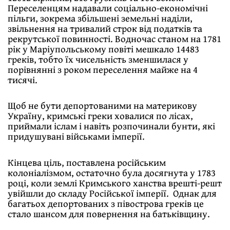
Переселенцям надавали соціально-економічні
пільги, зокрема збільшені земельні наділи,
звільнення на тривалий строк від податків та
рекрутської повинності. Водночас станом на 1781
рік у Маріупольському повіті мешкало 14483
греків, тобто їх чисельність зменшилася у
порівнянні з роком переселення майже на 4
тисячі.
Щоб не бути депортованими на материкову
Україну, кримські греки ховалися по лісах,
приймали іслам і навіть розпочинали бунти, які
придушувані військами імперії.
Кінцева ціль, поставлена російським
колоніалізмом, остаточно була досягнута у 1783
році, коли землі Кримського ханства врешті-решт
увійшли до складу Російської імперії. Однак для
багатьох депортованих з півострова греків це
стало шансом для повернення на батьківщину.