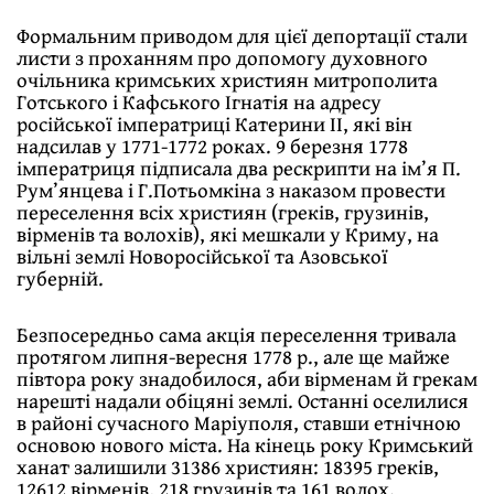
Формальним приводом для цієї депортації стали
листи з проханням про допомогу духовного
очільника кримських християн митрополита
Готського і Кафського Ігнатія на адресу
російської імператриці Катерини ІІ, які він
надсилав у 1771-1772 роках. 9 березня 1778
імператриця підписала два рескрипти на ім’я П.
Рум’янцева і Г.Потьомкіна з наказом провести
переселення всіх християн (греків, грузинів,
вірменів та волохів), які мешкали у Криму, на
вільні землі Новоросійської та Азовської
губерній.
Безпосередньо сама акція переселення тривала
протягом липня-вересня 1778 р., але ще майже
півтора року знадобилося, аби вірменам й грекам
нарешті надали обіцяні землі. Останні оселилися
в районі сучасного Маріуполя, ставши етнічною
основою нового міста. На кінець року Кримський
ханат залишили 31386 християн: 18395 греків,
12612 вірменів, 218 грузинів та 161 волох.