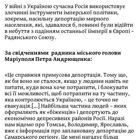
У війні з Україною сучасна Росія використовує
злочинні інструменти імперської політики,
зокрема, насильну депортацію мирного
населення, які, здавалося б, повинні були відійти
в небуття з падінням останньої іімперії в Європі –
Радянського Союзу.
За свідченнями радника міського голови
Маріуполя Петра Андрющенка:
«Це справжня примусова депортація. Тому що,
як би воно не сталося, якщо у людини навіть не
питати, куди вона хоче потрапити, і блокувати
всі її можливості, щоб потрапити на ту частину,
яка контролюється Україною, – це точно не
евакуація.[…] Найбільша частина людей – яких
оформляють як «біженців» і депортують до
економічно депресивних районів Росії. Наразі
нам відомо про Томськ, Володимир, Ярославль,
вже є інформація про заплановану депортацію до
Самарського регіону. Це мені нагадує більш