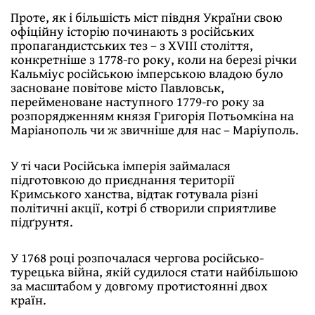
Проте, як і більшість міст півдня України свою
офіційну історію починають з російських
пропагандистських тез – з ХVІІІ століття,
конкретніше з 1778-го року, коли на березі річки
Кальміус російською імперською владою було
засноване повітове місто Павловськ,
перейменоване наступного 1779-го року за
розпорядженням князя Григорія Потьомкіна на
Маріанополь чи ж звичніше для нас – Маріуполь.
У ті часи Російська імперія займалася
підготовкою до приєднання території
Кримського ханства, відтак готувала різні
політичні акції, котрі б створили сприятливе
підґрунтя.
У 1768 році розпочалася чергова російсько-
турецька війна, якій судилося стати найбільшою
за масштабом у довгому протистоянні двох
країн.