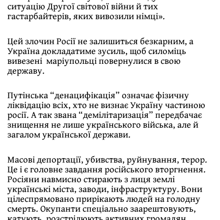
ситуацію Другої світової війни й тих
гастарбайтерів, яких вивозили німці».
Цей злочин Росії не залишиться безкарним, а
Україна докладатиме зусиль, щоб силоміць
вивезені маріупольці повернулися в свою
державу.
Путінська “денацифікація” означає фізичну
ліквідацію всіх, хто не визнає Україну частиною
росії. А так звана “демілітаризація” передбачає
знищення не лише українського війська, але й
загалом української держави.
Масові депортації, убивства, руйнування, терор.
Це і є головне завдання російського вторгнення.
Росіяни навмисно стирають з лиця землі
українські міста, заводи, інфраструктуру. Вони
цілеспрямовано прирікають людей на голодну
смерть. Окупанти спеціально заарештовують,
катують, розстрілюють активних громадян,